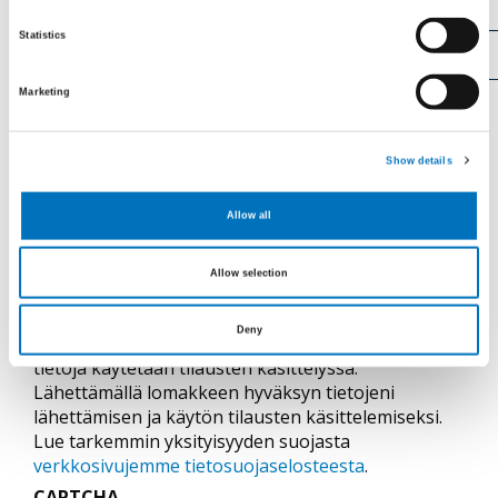
Katuosoite
Statistics
Marketing
Postinumero
Show details
Puhelinnumero
Allow all
Allow selection
Deny
Tällä lomakkeella kerättäviä henkilökohtaisia
tietoja käytetään tilausten käsittelyssä.
Lähettämällä lomakkeen hyväksyn tietojeni
lähettämisen ja käytön tilausten käsittelemiseksi.
Lue tarkemmin yksityisyyden suojasta
verkkosivujemme tietosuojaselosteesta
.
CAPTCHA