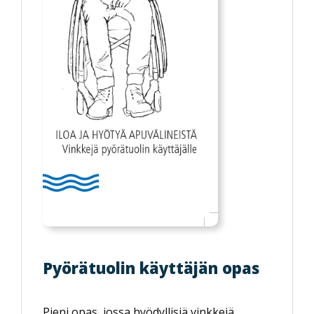
Pyörätuolin käyttäjän opas
Pieni opas, jossa hyödyllisiä vinkkejä