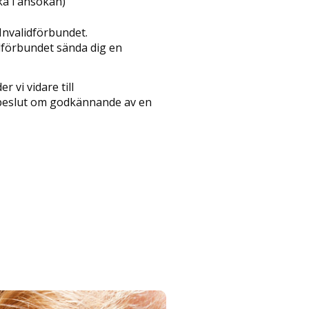
ka i ansökan)
 Invalidförbundet.
lidförbundet sända dig en
 vi vidare till
beslut om godkännande av en