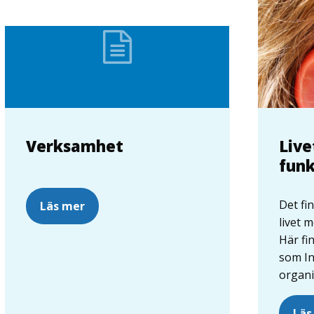
Verksamhet
Liv
funk
Det fi
Läs mer
livet 
Här fi
som In
organi
Läs