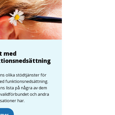
et med
tionsnedsättning
nns olika stödtjänster för
med funktionsnedsättning.
nns lista på några av dem
validförbundet och andra
sationer har.
 mer