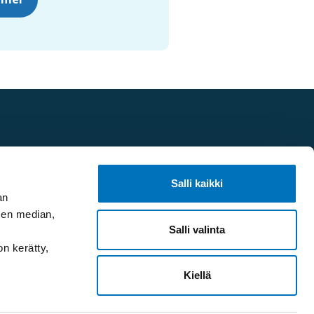
Salli kaikki
an
sen median,
Salli valinta
on kerätty,
Kiellä