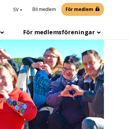
svenska,
Byt språk
Bli medlem
För medlem
SV
H
e
a
För medlemsföreningar
d
e
r
l
i
n
k
s
s
v