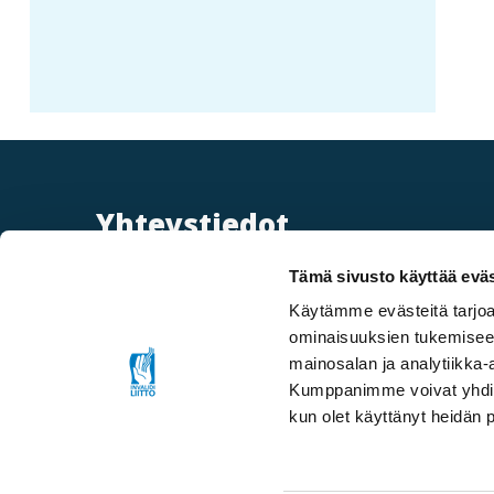
Yhteystiedot
Mannerheimintie 107,
Tämä sivusto käyttää eväs
00280 Helsinki
Käytämme evästeitä tarjoa
ominaisuuksien tukemisee
Telefonväxel
:
mainosalan ja analytiikka-
09 613 191
Kumppanimme voivat yhdistää 
e-post adress, återkoppling:
kun olet käyttänyt heidän 
fpd@invalidiliitto.fi