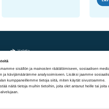
F
Validia
o
teitä
Lapin Kuntoutus
o
mamme sisällön ja mainosten räätälöimiseen, sosiaalisen medi
t
Ammattiopisto Spesia
n ja kävijämäärämme analysoimiseen. Lisäksi jaamme sosiaali
e
alan kumppaneillemme tietoja siitä, miten käytät sivustoamme.
näitä tietoja muihin tietoihin, joita olet antanut heille tai joita 
r
palvelujaan.
l
i