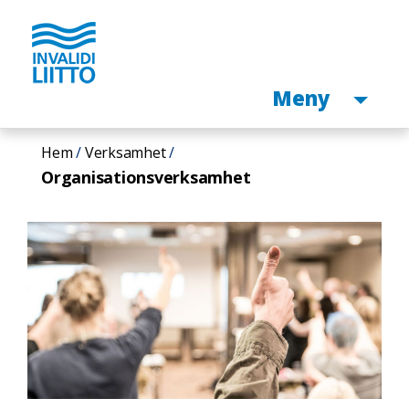
Öppen
Meny
Hoppa
Hem
Verksamhet
till
Organisationsverksamhet
huvudinnehåll