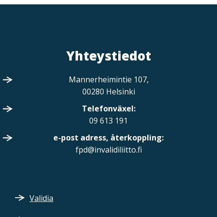
a
t
i
o
Yhteystiedot
n
S
Mannerheimintie 107,
00280 Helsinki
V
Telefonväxel
:
09 613 191
e-post adress, återkoppling:
fpd@invalidiliitto.fi
F
Validia
o