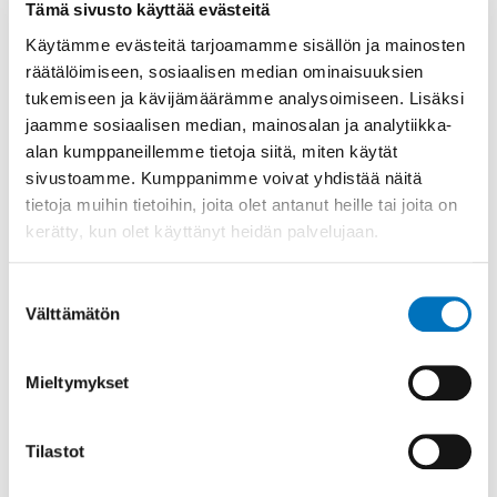
Tämä sivusto käyttää evästeitä
ordnas tillgänglighetsveckan Helppo liikkua under
samma vecka.
Käytämme evästeitä tarjoamamme sisällön ja mainosten
räätälöimiseen, sosiaalisen median ominaisuuksien
För Invalidförbundet är det viktigt at väcka
tukemiseen ja kävijämäärämme analysoimiseen. Lisäksi
diskussion om tillgänglighet i den byggda miljön
jaamme sosiaalisen median, mainosalan ja analytiikka-
och om attityder som hindrar förvekligandet av ett
alan kumppaneillemme tietoja siitä, miten käytät
jämlikt samhälle. Vi uppmuntrar föreningarna att
sivustoamme. Kumppanimme voivat yhdistää näitä
ordna ett evenemang under temaveckan, där
tietoja muihin tietoihin, joita olet antanut heille tai joita on
föreningsfolket får arbeta på gräsrotsnivå på den
egna orten. Föreningarna kan dra nytta av
kerätty, kun olet käyttänyt heidän palvelujaan.
anvisningarna och kampanjmaterialet som erbjuds
också i samband med andra slags evenemang.
Suostumuksen
Närmare information och anvisningar om hur
Välttämätön
valinta
föreningarna kan beställa materialet ges i början
av året.
Mieltymykset
Den internationella dagen för
personer med
Tilastot
funktionsnedsättning firas 3.12.