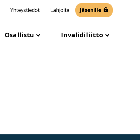
Yhteystiedot
Lahjoita
Jäsenille
Osallistu
Invalidiliitto