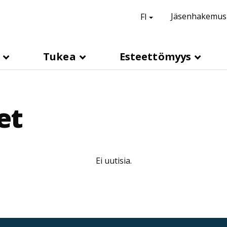
suomi,
Vaihda kieli
Jäsenhakemus
FI
H
e
a
s
Tukea
Esteettömyys
d
e
r
et
l
i
n
k
Ei uutisia.
s