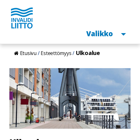
Avaa
Valikko
Hyppää
Ulkoalue
Etusivu
Esteettömyys
pääsisältöön