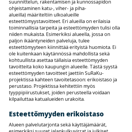
suunnittelun, rakentamisen ja kunnossapidon
ohjeistaminen katu-, viher- ja piha-
alueilla) määriteltiin ulkoalueille
esteettömyystavoitteet. Eri alueilla on erilaisia
toiminnallisia tarpeita ja esteettömyyden tulisi olla
niiden mukaista. Esimerkiksi alueella, jossa on
paljon ikääntyneiden palveluja, tulee
esteettömyyteen kiinnittää erityistä huomiota. Ei
ole kuitenkaan käytännössä mahdollista sekä
kohtuullista asettaa tällaisia esteettömyyden
tavoitteita koko kaupungin alueelle. Tästä syystä
esteettömyyden tavoitteet jaettiin SuRaKu-
projektissa kahteen tavoitetasoon: erikoistaso ja
perustaso. Projektissa kehitettiin myös
tyyppipiirustukset, joiden perusteella voidaan
kilpailuttaa katualueiden urakoita.
Esteettömyyden erikoistaso
Alueen palvelutarjonta sekä käyttäjämäärät,
esimerkiksi suuret jalankulkuvirrat ja julkiset