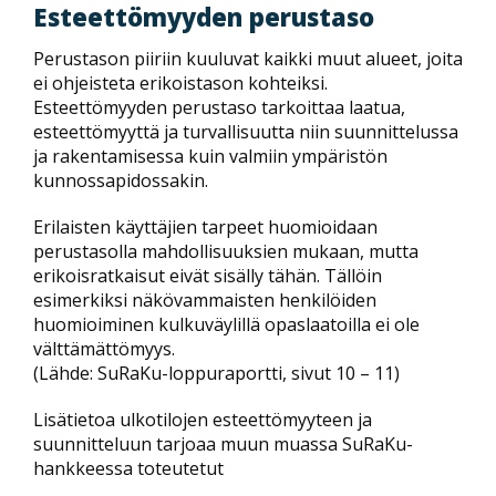
Esteettömyyden perustaso
Perustason piiriin kuuluvat kaikki muut alueet, joita
ei ohjeisteta erikoistason kohteiksi.
Esteettömyyden perustaso tarkoittaa laatua,
esteettömyyttä ja turvallisuutta niin suunnittelussa
ja rakentamisessa kuin valmiin ympäristön
kunnossapidossakin.
Erilaisten käyttäjien tarpeet huomioidaan
perustasolla mahdollisuuksien mukaan, mutta
erikoisratkaisut eivät sisälly tähän. Tällöin
esimerkiksi näkövammaisten henkilöiden
huomioiminen kulkuväylillä opaslaatoilla ei ole
välttämättömyys.
(Lähde: SuRaKu-loppuraportti, sivut 10 – 11)
Lisätietoa ulkotilojen esteettömyyteen ja
suunnitteluun tarjoaa muun muassa SuRaKu-
hankkeessa toteutetut