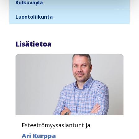
n
Kulkuväylä
a
Luontoliikunta
v
i
g
Lisätietoa
a
t
i
o
n
Esteettömyysasiantuntija
Ari Kurppa