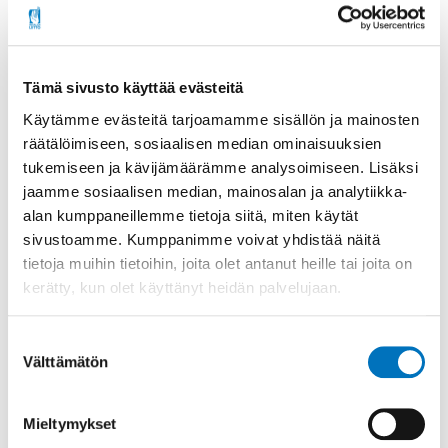
Lue lisää
Tämä sivusto käyttää evästeitä
Käytämme evästeitä tarjoamamme sisällön ja mainosten
räätälöimiseen, sosiaalisen median ominaisuuksien
tukemiseen ja kävijämäärämme analysoimiseen. Lisäksi
jaamme sosiaalisen median, mainosalan ja analytiikka-
alan kumppaneillemme tietoja siitä, miten käytät
sivustoamme. Kumppanimme voivat yhdistää näitä
tietoja muihin tietoihin, joita olet antanut heille tai joita on
kerätty, kun olet käyttänyt heidän palvelujaan.
Suostumuksen
Välttämätön
valinta
Pysäkkialue
Mieltymykset
Pysäkkialueet ovat olennainen osa julkista