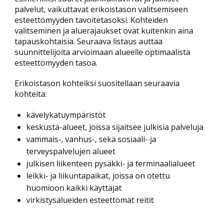
palvelut, vaikuttavat erikoistason valitsemiseen
esteettömyyden tavoitetasoksi. Kohteiden
valitseminen ja aluerajaukset ovat kuitenkin aina
tapauskohtaisia. Seuraava listaus auttaa
suunnittelijoita arvioimaan alueelle optimaalista
esteettömyyden tasoa.
Erikoistason kohteiksi suositellaan seuraavia
kohteita:
kävelykatuympäristöt
keskusta-alueet, joissa sijaitsee julkisia palveluja
vammais-, vanhus-, sekä sosiaali- ja
terveyspalvelujen alueet
julkisen liikenteen pysäkki- ja terminaalialueet
leikki- ja liikuntapaikat, joissa on otettu
huomioon kaikki käyttäjät
virkistysalueiden esteettömät reitit