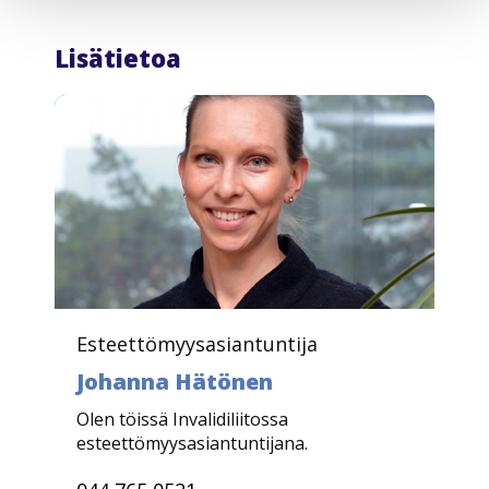
i
g
Lisätietoa
a
t
i
o
n
Esteettömyysasiantuntija
Johanna Hätönen
Olen töissä Invalidiliitossa
esteettömyysasiantuntijana.