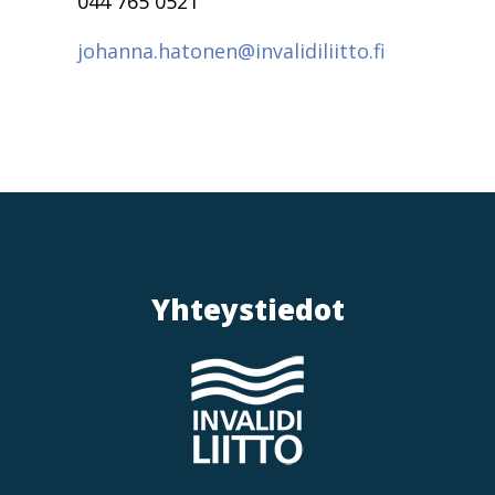
044 765 0521
johanna.hatonen@invalidiliitto.fi
Yhteystiedot