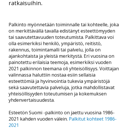
ratkaisuihin.
Palkinto myönnetään toiminnalle tai kohteelle, joka
on merkittävällä tavalla edistänyt esteettömyyden
tai saavutettavuuden toteutumista. Palkittava voi
olla esimerkiksi henkilö, ympäristö, reitistö,
rakennus, toimintamalli tai palvelu, jolla on
ajankohtaista ja yleistä merkitystä. Eri vuosina on
painotettu erilaisia teemoja, esimerkiksi vuoden
2021 palkinnon teemana oli yhteisöllisyys. Voittajan
valinnassa haluttiin nostaa esiin sellaisia
esteettömiä ja hyvinvointia tukevia ympäristöjä
sekä saavutettavia palveluja, jotka mahdollistavat
yhteisöllisyyden toteutumisen ja kokemuksen
yhdenvertaisuudesta.
Esteetön Suomi -palkinto on jaettu vuosina 1986-
2021 kahden vuoden välein.
Palkitut kohteet 1986-
2021