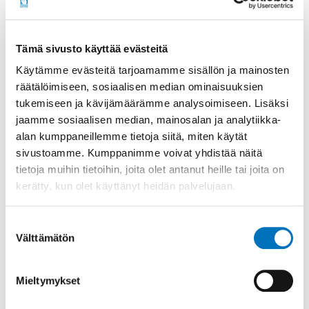
Tämä sivusto käyttää evästeitä
Käytämme evästeitä tarjoamamme sisällön ja mainosten
räätälöimiseen, sosiaalisen median ominaisuuksien
tukemiseen ja kävijämäärämme analysoimiseen. Lisäksi
jaamme sosiaalisen median, mainosalan ja analytiikka-
alan kumppaneillemme tietoja siitä, miten käytät
sivustoamme. Kumppanimme voivat yhdistää näitä
tietoja muihin tietoihin, joita olet antanut heille tai joita on
Palkitut kohteet 1986-
kerätty, kun olet käyttänyt heidän palvelujaan.
Suostumuksen
Invalidiliitto on myöntänyt
Välttämätön
valinta
yhteistyökumppaneidensa kanssa
esteettömyyspalkintoja jo vuodesta 1986.
Tältä sivulta löydät tiedot vuosien varrella
Mieltymykset
palki...