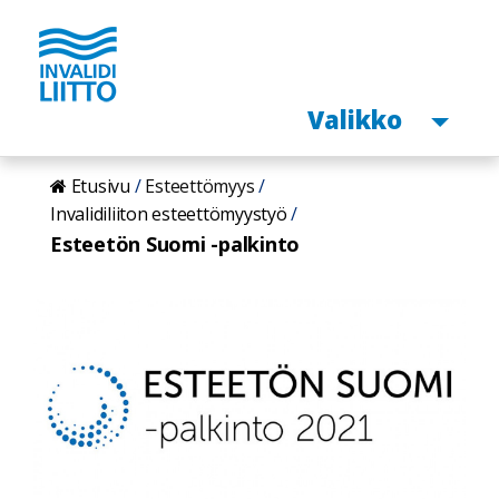
Avaa
Valikko
Hyppää
Etusivu
Esteettömyys
pääsisältöön
Invalidiliiton esteettömyystyö
Esteetön Suomi -palkinto