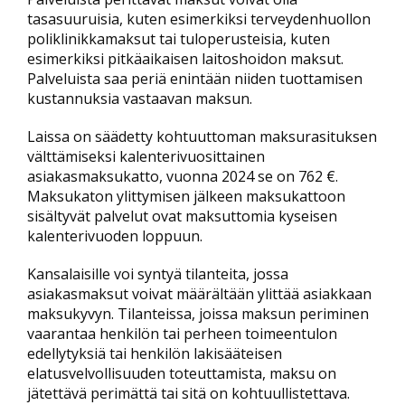
tasasuuruisia, kuten esimerkiksi terveydenhuollon
poliklinikkamaksut tai tuloperusteisia, kuten
esimerkiksi pitkäaikaisen laitoshoidon maksut.
Palveluista saa periä enintään niiden tuottamisen
kustannuksia vastaavan maksun.
Laissa on säädetty kohtuuttoman maksurasituksen
välttämiseksi kalenterivuosittainen
asiakasmaksukatto, vuonna 2024 se on 762 €.
Maksukaton ylittymisen jälkeen maksukattoon
sisältyvät palvelut ovat maksuttomia kyseisen
kalenterivuoden loppuun.
Kansalaisille voi syntyä tilanteita, jossa
asiakasmaksut voivat määrältään ylittää asiakkaan
maksukyvyn. Tilanteissa, joissa maksun periminen
vaarantaa henkilön tai perheen toimeentulon
edellytyksiä tai henkilön lakisääteisen
elatusvelvollisuuden toteuttamista, maksu on
jätettävä perimättä tai sitä on kohtuullistettava.