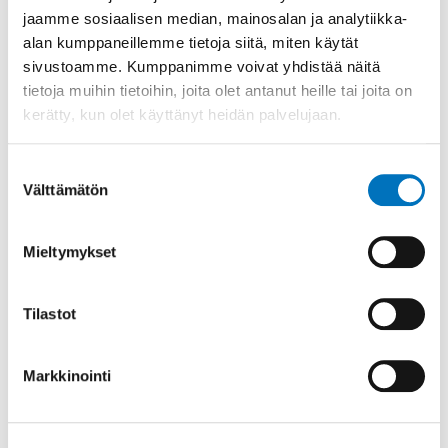
Jaa sosiaalisessa mediassa
jaamme sosiaalisen median, mainosalan ja analytiikka-
alan kumppaneillemme tietoja siitä, miten käytät
sivustoamme. Kumppanimme voivat yhdistää näitä
Lisää aiheesta
tietoja muihin tietoihin, joita olet antanut heille tai joita on
kerätty, kun olet käyttänyt heidän palvelujaan.
Suostumuksen
Välttämätön
valinta
Mieltymykset
Tilastot
Markkinointi
Asiakasmaksuihin