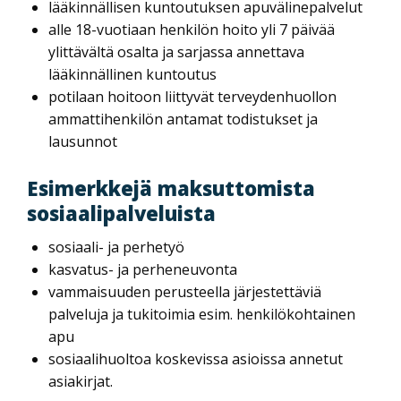
lääkinnällisen kuntoutuksen apuvälinepalvelut
alle 18-vuotiaan henkilön hoito yli 7 päivää
ylittävältä osalta ja sarjassa annettava
lääkinnällinen kuntoutus
potilaan hoitoon liittyvät terveydenhuollon
ammattihenkilön antamat todistukset ja
lausunnot
Esimerkkejä maksuttomista
sosiaalipalveluista
sosiaali- ja perhetyö
kasvatus- ja perheneuvonta
vammaisuuden perusteella järjestettäviä
palveluja ja tukitoimia esim. henkilökohtainen
apu
sosiaalihuoltoa koskevissa asioissa annetut
asiakirjat.