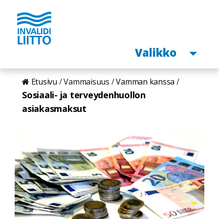
Avaa
Valikko
Hyppää
Etusivu
Vammaisuus
Vamman kanssa
pääsisältöön
Sosiaali- ja terveydenhuollon
asiakasmaksut