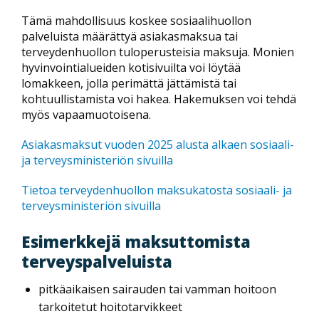
Tämä mahdollisuus koskee sosiaalihuollon
palveluista määrättyä asiakasmaksua tai
terveydenhuollon tuloperusteisia maksuja. Monien
hyvinvointialueiden kotisivuilta voi löytää
lomakkeen, jolla perimättä jättämistä tai
kohtuullistamista voi hakea. Hakemuksen voi tehdä
myös vapaamuotoisena.
Asiakasmaksut vuoden 2025 alusta alkaen sosiaali-
ja terveysministeriön sivuilla
Tietoa terveydenhuollon maksukatosta sosiaali- ja
terveysministeriön sivuilla
Esimerkkejä maksuttomista
terveyspalveluista
pitkäaikaisen sairauden tai vamman hoitoon
tarkoitetut hoitotarvikkeet