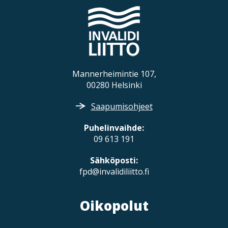
o
n
Mannerheimintie 107,
00280 Helsinki
Saapumisohjeet
Puhelinvaihde:
09 613 191
Sähköposti:
fpd@invalidiliitto.fi
Oikopolut