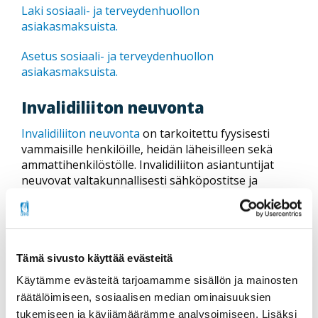
Laki sosiaali- ja terveydenhuollon
asiakasmaksuista.
Asetus sosiaali- ja terveydenhuollon
asiakasmaksuista.
Invalidiliiton neuvonta
Invalidiliiton neuvonta
on tarkoitettu fyysisesti
vammaisille henkilöille, heidän läheisilleen sekä
ammattihenkilöstölle. Invalidiliiton asiantuntijat
neuvovat valtakunnallisesti sähköpostitse ja
puhelimitse vammaisten henkilöiden palveluihin tai
oikeuksiin liittyvissä kysymyksissä. Tarvittaessa
ohjaamme eteenpäin oikean tahon puoleen.
Tämä sivusto käyttää evästeitä
Käytämme evästeitä tarjoamamme sisällön ja mainosten
räätälöimiseen, sosiaalisen median ominaisuuksien
tukemiseen ja kävijämäärämme analysoimiseen. Lisäksi