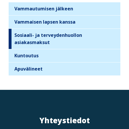
Vammautumisen jälkeen
S
i
Vammaisen lapsen kanssa
d
Sosiaali- ja terveydenhuollon
e
asiakasmaksut
b
a
Kuntoutus
r
n
Apuvälineet
a
v
i
g
a
t
Yhteystiedot
i