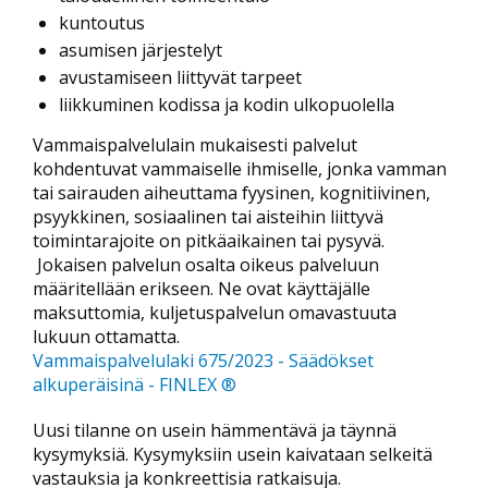
kuntoutus
asumisen järjestelyt
avustamiseen liittyvät tarpeet
liikkuminen kodissa ja kodin ulkopuolella
Vammaispalvelulain mukaisesti palvelut
kohdentuvat vammaiselle ihmiselle, jonka vamman
tai sairauden aiheuttama fyysinen, kognitiivinen,
psyykkinen, sosiaalinen tai aisteihin liittyvä
toimintarajoite on pitkäaikainen tai pysyvä.
Jokaisen palvelun osalta oikeus palveluun
määritellään erikseen. Ne ovat käyttäjälle
maksuttomia, kuljetuspalvelun omavastuuta
lukuun ottamatta.
Vammaispalvelulaki 675/2023 - Säädökset
alkuperäisinä - FINLEX ®
Uusi tilanne on usein hämmentävä ja täynnä
kysymyksiä. Kysymyksiin usein kaivataan selkeitä
vastauksia ja konkreettisia ratkaisuja.