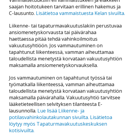
Vammaisetuuksiin eli vammaistukeen ja eläkkeen
saajan hoitotukeen tarvitaan erillinen hakemus ja
C-lausunto.
Lisätietoa vammaistuesta Kelan sivuilta.
Liikenne- tai tapaturmavakuutuslakiin perustuvaa
ansiomenetyskorvausta tai päivärahaa
haettaessa pitää tehdä vahinkoilmoitus
vakuutusyhtiöön. Jos vammautuminen on
tapahtunut liikenteessä, vamman aiheuttamaa
taloudellista menetystä korvataan vakuutusyhtiön
maksamalla ansiomenetyskorvauksella.
Jos vammautuminen on tapahtunut työssä tai
työmatkalla liikenteessä, vamman aiheuttamaa
taloudellista menetystä korvataan vakuutusyhtiön
maksamalla päivärahalla. Vakuutusyhtiö tarvitsee
lääketieteellisen selvityksen tilanteesta E-
lausunnolla.
Lue lisää Liikenne- ja
potilasvahinkolautakunnan sivuilta
.
Lisätietoa
löytyy myös Tapaturmavakuutuskeskuksen
kotisivuilta
.