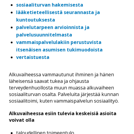
sosiaaliturvan hakemisesta
lääketieteellisestä seurannasta ja
kuntoutuksesta
palvelutarpeen arvioinnista ja
palvelusuunnitelmasta
vammaispalvelulakiin perustuvista
itsenäisen asumisen tukimuodoista
vertaistuesta
Alkuvaiheessa vammautunut ihminen ja hänen
läheisensä saavat tukea ja ohjausta
terveydenhuollosta muun muassa alkuvaiheen
sosiaaliturvan osalta. Palveluita järjestää kunnan
sosiaalitoimi, kuten vammaispalvelun sosiaalityö.
Alkuvaiheessa esiin tulevia keskeisiä asioita
voivat olla
taloudellinen toimeentulo