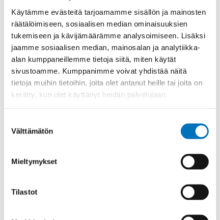
Käytämme evästeitä tarjoamamme sisällön ja mainosten
Asiakassuunnitelma ei ole päätös, vaan sen lisäksi
räätälöimiseen, sosiaalisen median ominaisuuksien
aina edellytetään, että asiakas hakee palvelut
erikseen. Hakemukseen viranomainen antaa
tukemiseen ja kävijämäärämme analysoimiseen. Lisäksi
kirjallisen muutoksenhakukelpoisen
jaamme sosiaalisen median, mainosalan ja analytiikka-
hallintopäätöksen.
alan kumppaneillemme tietoja siitä, miten käytät
sivustoamme. Kumppanimme voivat yhdistää näitä
Vammaispalvelulakiin perustuvia
tietoja muihin tietoihin, joita olet antanut heille tai joita on
itsenäisen asumisen tukimuotoja
kerätty, kun olet käyttänyt heidän palvelujaan.
Vammautumisen jälkeen tulee muuttuneesta
Suostumuksen
toimintakyvystä johtuen arvioitavaksi, voiko
Välttämätön
valinta
henkilö palata takaisin omaan kotiinsa. Usein kotiin
palaaminen edellyttää vammaispalvelulain
mukaisten asunnon muutostöiden tekemistä.
Mieltymykset
Vammaispalvelulaki mahdollistaa asumisen tuen,
joka tulee järjestää yksilöllisen tarpeen mukaisesti
riippumatta asumismuodosta.
Tilastot
Lisätietoa