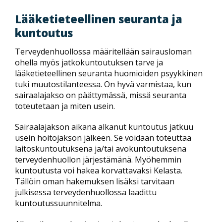
Lääketieteellinen seuranta ja
kuntoutus
Terveydenhuollossa määritellään sairausloman
ohella myös jatkokuntoutuksen tarve ja
lääketieteellinen seuranta huomioiden psyykkinen
tuki muutostilanteessa. On hyvä varmistaa, kun
sairaalajakso on päättymässä, missä seuranta
toteutetaan ja miten usein.
Sairaalajakson aikana alkanut kuntoutus jatkuu
usein hoitojakson jälkeen. Se voidaan toteuttaa
laitoskuntoutuksena ja/tai avokuntoutuksena
terveydenhuollon järjestämänä. Myöhemmin
kuntoutusta voi hakea korvattavaksi Kelasta.
Tällöin oman hakemuksen lisäksi tarvitaan
julkisessa terveydenhuollossa laadittu
kuntoutussuunnitelma.