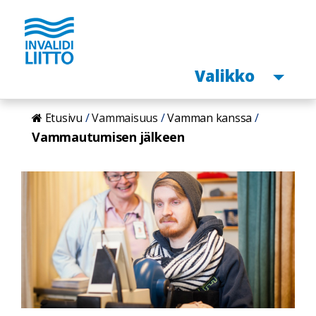
Avaa
Valikko
Hyppää
Etusivu
Vammaisuus
Vamman kanssa
pääsisältöön
Vammautumisen jälkeen