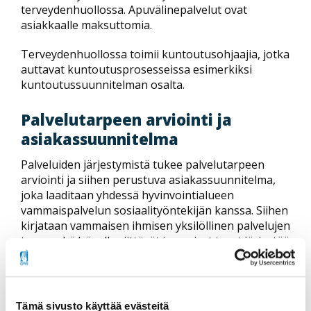
terveydenhuollossa. Apuvälinepalvelut ovat
asiakkaalle maksuttomia.
Terveydenhuollossa toimii kuntoutusohjaajia, jotka
auttavat kuntoutusprosesseissa esimerkiksi
kuntoutussuunnitelman osalta.
Palvelutarpeen arviointi ja
asiakassuunnitelma
Palveluiden järjestymistä tukee palvelutarpeen
arviointi ja siihen perustuva asiakassuunnitelma,
joka laaditaan yhdessä hyvinvointialueen
vammaispalvelun sosiaalityöntekijän kanssa. Siihen
kirjataan vammaisen ihmisen yksilöllinen palvelujen
tarve sekä hänelle riittävät ja sopivat tavat järjestää
tarvittava apu kotiin ja kodin ulkopuolelle.
Palveluntarpeen arvioinnissa voi olla mukana myös
muita tilanteen ja vammautuneen henkilön
toimintakyvyn tuntevia asiantuntijoita.
Tämä sivusto käyttää evästeitä