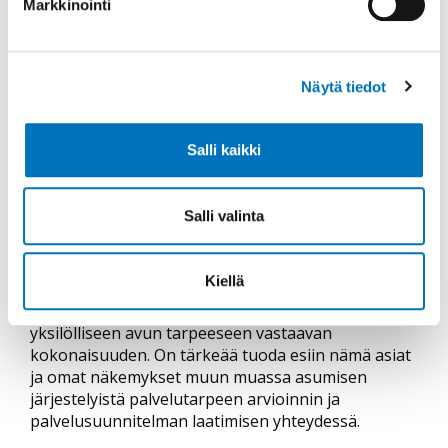
Markkinointi
Asumisen tuesta
Asumisen tuki - THL
Henkilökohtainen apu tukee vammaisia
henkilöitä päivittäisissä toiminnoissa kotona ja
Näytä tiedot
kodin ulkopuolella, kuten asioinnissa,
harrastamisessa, työssäkäynnissä ja
Salli kaikki
yhteiskunnallisen osallistumisen tai sosiaalisen
vuorovaikutuksen
ylläpitämisessä.
Henkilökohtainen apu - THL
Salli valinta
Omaishoidosta ja omaishoidon tuesta lisätietoa
löytyy
Omaishoitajaliiton sivuilta
Kiellä
Eri palveluvaihtoehdoista voi tarvittaessa yhdistellä
yksilölliseen avun tarpeeseen vastaavan
kokonaisuuden. On tärkeää tuoda esiin nämä asiat
ja omat näkemykset muun muassa asumisen
järjestelyistä palvelutarpeen arvioinnin ja
palvelusuunnitelman laatimisen yhteydessä.