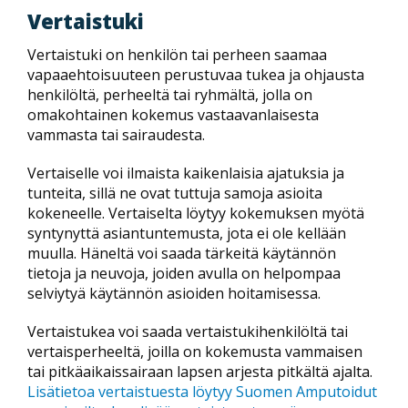
Vertaistuki
Vertaistuki on henkilön tai perheen saamaa
vapaaehtoisuuteen perustuvaa tukea ja ohjausta
henkilöltä, perheeltä tai ryhmältä, jolla on
omakohtainen kokemus vastaavanlaisesta
vammasta tai sairaudesta.
Vertaiselle voi ilmaista kaikenlaisia ajatuksia ja
tunteita, sillä ne ovat tuttuja samoja asioita
kokeneelle. Vertaiselta löytyy kokemuksen myötä
syntynyttä asiantuntemusta, jota ei ole kellään
muulla. Häneltä voi saada tärkeitä käytännön
tietoja ja neuvoja, joiden avulla on helpompaa
selviytyä käytännön asioiden hoitamisessa.
Vertaistukea voi saada vertaistukihenkilöltä tai
vertaisperheeltä, joilla on kokemusta vammaisen
tai pitkäaikaissairaan lapsen arjesta pitkältä ajalta.
Lisätietoa vertaistuesta löytyy Suomen Amputoidut