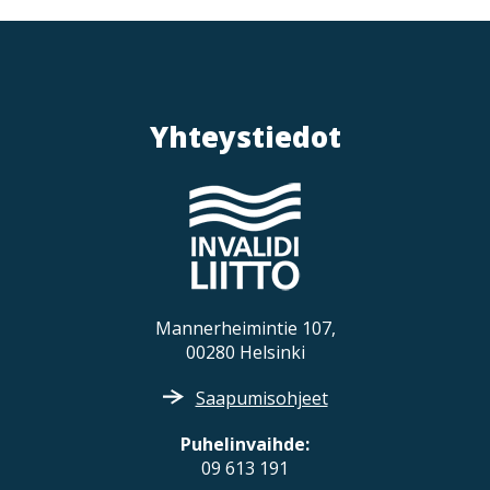
v
i
g
a
t
Yhteystiedot
i
o
n
Mannerheimintie 107,
00280 Helsinki
Saapumisohjeet
Puhelinvaihde:
09 613 191