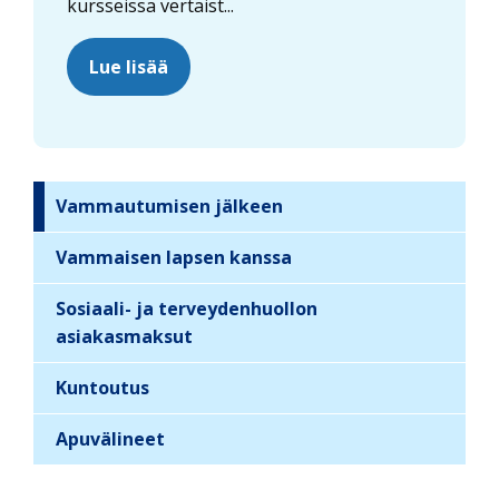
kursseissa vertaist...
Lue lisää
Vammautumisen jälkeen
S
i
Vammaisen lapsen kanssa
d
Sosiaali- ja terveydenhuollon
e
asiakasmaksut
b
a
Kuntoutus
r
n
Apuvälineet
a