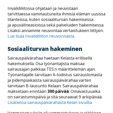
Invalidiliitossa ohjataan ja neuvotaan
tarvittaessa vammautuneita ihmisiä elämän uusissa
tilanteissa, kuten sosiaaliturvan hakemisessa
ja apuvälineasioissa sekä palveluiden hakemisessa.
Lisäksi annamme neuvontaa vertaistukeen liittyen.
Lue lisää Invalidiliiton neuvonnasta
.
Sosiaaliturvan hakeminen
Sairauspäivärahaa haetaan Kelasta erillisellä
hakemuksella. Osa työnantajista maksaa
sairausajan palkkaa TES:n määrittelemän ajan.
Työnantajalle tarvitaan A-todistus sairauslomasta
ja pidempiaikaista sairauspäivärahaa varten
tarvitaan B-lausunto Kelaan. Sairauspäivärahaa
maksetaan enintään
300 päivää
. Omavastuuaika
on sairastumispäivä ja sitä seuraavat 9 arkipäivää.
Lisätietoa sairauspäivärahasta Kelan sivuilta.