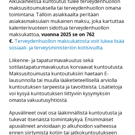
Alkuvaiheessa kuntoutus tulee terveydenhuollon
maksusitoumuksella tai terveydenhuollon omana
toimintana. Tällöin asiakkaalta peritään
asiakasmaksulain mukainen maksu, joka kartuttaa
kalenterivuoteen sidottua terveydenhuollon
maksukattoa,
vuonna 2025 se on 762
€.
Terveydenhuollon maksukatosta voit lukea lisää
sosiaali- ja terveysministeriön kotisivuilta.
Liikenne- ja tapaturmavakuutus sekä
sotilastapaturmavakuutus korvaavat kuntoutusta.
Maksusitoumusta kuntoutuksiin haetaan E-
lausunnolla tai muulla lääketieteellisellä arviolla
kuntoutuksen tarpeesta ja tavoitteista. Lisätietoja
voi kysyä kuntoutuksen liittyviin kysymyksiin
omasta vakuutusyhtiöstä.
Apuvälineet ovat osa lääkinnällistä kuntoutusta ja
tukevat itsenäistä toimintakykyä. Ensimmäiset
apuvälineet arvioidaan jo alkuhoidon vaiheessa
ennen siirtymistä kotiin tai jatkokuntoutukseen