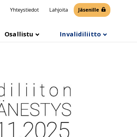
Yhteystiedot
Lahjoita
Jäsenille
Osallistu
Invalidiliitto