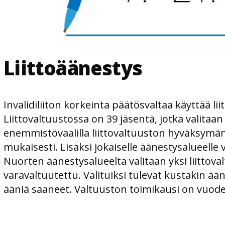
Liittoäänestys
Invalidiliiton korkeinta päätösvaltaa käyttää lii
Liittovaltuustossa on 39 jäsentä, jotka valitaan
enemmistövaalilla liittovaltuuston hyväksymä
mukaisesti. Lisäksi jokaiselle äänestysalueelle 
Nuorten äänestysalueelta valitaan yksi liittoval
varavaltuutettu. Valituiksi tulevat kustakin ää
ääniä saaneet. Valtuuston toimikausi on vuode