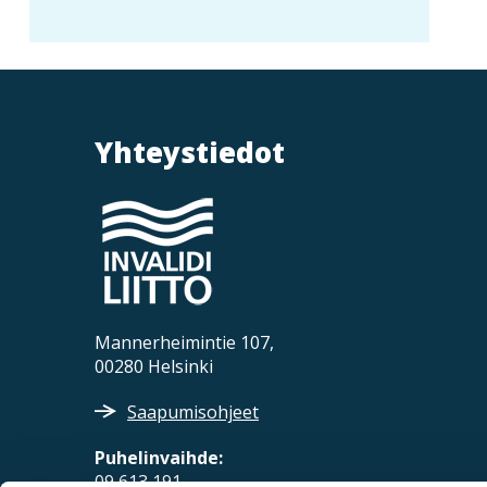
Yhteystiedot
Mannerheimintie 107,
00280 Helsinki
Saapumisohjeet
Puhelinvaihde:
09 613 191