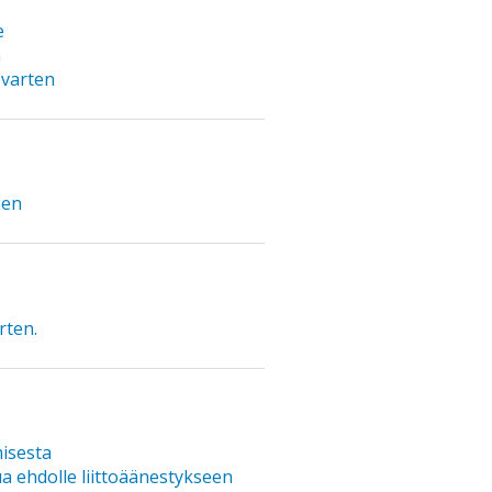
e
n
 varten
nen
rten.
misesta
ua ehdolle liittoäänestykseen