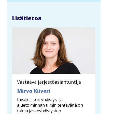
n
a
v
Lisätietoa
i
g
a
t
i
o
n
Vastaava järjestöasiantuntija
Mirva Kiiveri
Invalidiliiton yhdistys- ja
aluetoiminnan tiimin tehtävänä on
tukea jäsenyhdistysten