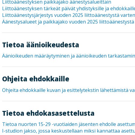
Liittoäänestyksen paikkajako äänestysalueittain
Liittoäänestyksen tärkeät päivät yhdistyksille ja ehdokkaill
Liittoäänestysjärjestys vuoden 2025 liittoäänestystä varte
Äänestysalueet ja paikkajako vuoden 2025 liittoäänestystä
Tietoa äänioikeudesta
Äänioikeuden määräytyminen ja äänioikeuden tarkastami
Ohjeita ehdokkaille
Ohjeita ehdokkaille kuvan ja esittelytekstin lähettämistä va
Tietoa ehdokasasettelusta
Tietoa nuorten 15-29 -vuotiaiden jäsenten ehdolle asettu
I-studion jakso, jossa keskustellaan miksi kannattaa asett