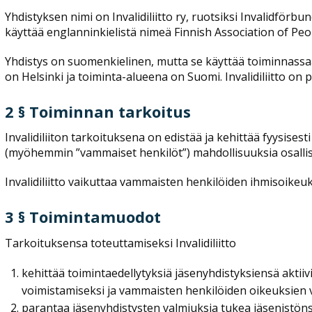
Yhdistyksen nimi on Invalidiliitto ry, ruotsiksi Invalidförbu
käyttää englanninkielistä nimeä Finnish Association of Peop
Yhdistys on suomenkielinen, mutta se käyttää toiminnassaa
on Helsinki ja toiminta-alueena on Suomi. Invalidiliitto on 
2 § Toiminnan tarkoitus
Invalidiliiton tarkoituksena on edistää ja kehittää fyysise
(myöhemmin ”vammaiset henkilöt”) mahdollisuuksia osallistu
Invalidiliitto vaikuttaa vammaisten henkilöiden ihmisoikeu
3 § Toimintamuodot
Tarkoituksensa toteuttamiseksi Invalidiliitto
kehittää toimintaedellytyksiä jäsenyhdistyksiensä aktii
voimistamiseksi ja vammaisten henkilöiden oikeuksien 
parantaa jäsenyhdistysten valmiuksia tukea jäsenistö