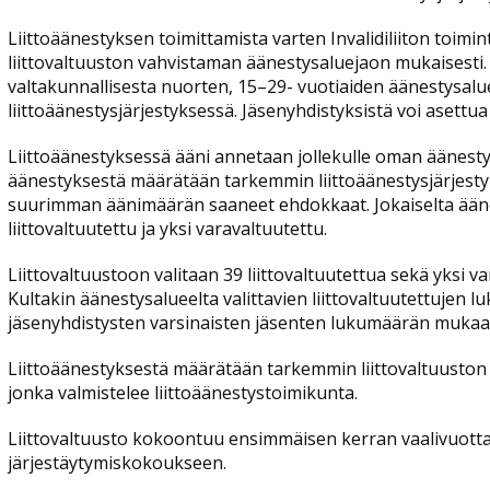
Liittoäänestyksen toimittamista varten Invalidiliiton toimi
liittovaltuuston vahvistaman äänestysaluejaon mukaisesti
valtakunnallisesta nuorten, 15–29- vuotiaiden äänestysal
liittoäänestysjärjestyksessä. Jäsenyhdistyksistä voi asettu
Liittoäänestyksessä ääni annetaan jollekulle oman äänes
äänestyksestä määrätään tarkemmin liittoäänestysjärjestyk
suurimman äänimäärän saaneet ehdokkaat. Jokaiselta äänes
liittovaltuutettu ja yksi varavaltuutettu.
Liittovaltuustoon valitaan 39 liittovaltuutettua sekä yksi v
Kultakin äänestysalueelta valittavien liittovaltuutettuje
jäsenyhdistysten varsinaisten jäsenten lukumäärän mukaa
Liittoäänestyksestä määrätään tarkemmin liittovaltuuston 
jonka valmistelee liittoäänestystoimikunta.
Liittovaltuusto kokoontuu ensimmäisen kerran vaalivuot
järjestäytymiskokoukseen.