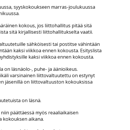
uussa, syyskokoukseen marras-joulukuussa
mikuussa.
äräinen kokous, jos liittohallitus pitää sitä
a sitä kirjallisesti liittohallitukselta vaatii.
altuutetuille sähköisesti tai postitse vähintään
intään kaksi viikkoa ennen kokousta. Esityslista
enyhdistyksille kaksi viikkoa ennen kokousta.
lla on läsnäolo-, puhe- ja äänioikeus.
käli varsinainen liittovaltuutettu on estynyt
en jäsenillä on liittovaltuuston kokouksissa
uutetuista on läsnä.
n niin päättäessä myös reaaliaikaisen
la kokouksen aikana.