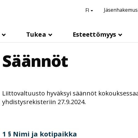
suomi,
Vaihda kieli
Jäsenhakemus
FI
H
e
a
s
Tukea
Esteettömyys
d
e
Säännöt
r
l
i
n
k
Liittovaltuusto hyväksyi säännöt kokouksessaa
s
yhdistysrekisteriin 27.9.2024.
1 § Nimi ja kotipaikka