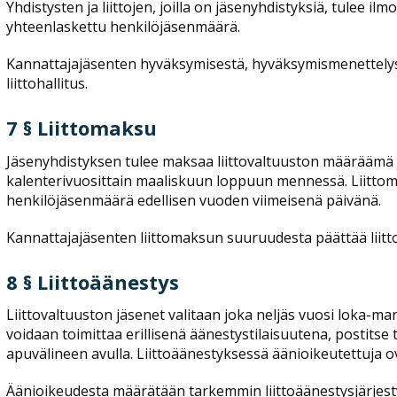
Yhdistysten ja liittojen, joilla on jäsenyhdistyksiä, tulee 
yhteenlaskettu henkilöjäsenmäärä.
Kannattajajäsenten hyväksymisestä, hyväksymismenettelyst
liittohallitus.
7 § Liittomaksu
Jäsenyhdistyksen tulee maksaa liittovaltuuston määrääm
kalenterivuosittain maaliskuun loppuun mennessä. Liitto
henkilöjäsenmäärä edellisen vuoden viimeisenä päivänä.
Kannattajajäsenten liittomaksun suuruudesta päättää liitt
8 § Liittoäänestys
Liittovaltuuston jäsenet valitaan joka neljäs vuosi loka-mar
voidaan toimittaa erillisenä äänestystilaisuutena, postitse
apuvälineen avulla. Liittoäänestyksessä äänioikeutettuja ov
Äänioikeudesta määrätään tarkemmin liittoäänestysjärjest