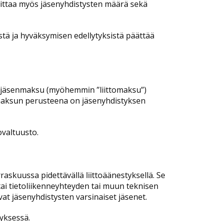
ilmoittaa myös jäsenyhdistysten määrä sekä
ä ja hyväksymisen edellytyksistä päättää
ä jäsenmaksu (myöhemmin ”liittomaksu”)
maksun perusteena on jäsenyhdistyksen
ovaltuusto.
raskuussa pidettävällä liittoäänestyksellä. Se
 tai tietoliikenneyhteyden tai muun teknisen
at jäsenyhdistysten varsinaiset jäsenet.
yksessä.