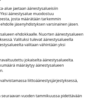
nta-alue jaetaan äänestysalueisiin
. Yksi äänestysalue muodostuu
ueesta, josta määrätään tarkemmin
a ehdolle jäsenyhdistyksen varsinainen jäsen.
tysalueen ehdokkaalle. Nuorten äänestysalueen
sessä. Valituksi tulevat äänestysalueella
tysalueelta valitaan vähintään yksi
aravaltuutettu jokaiselta äänestysalueelta.
n lukumäärä määräytyy äänestysalueen
n.
vahvistamassa liittoäänestysjärjestyksessä,
ta seuraavan vuoden tammikuussa pidettävään