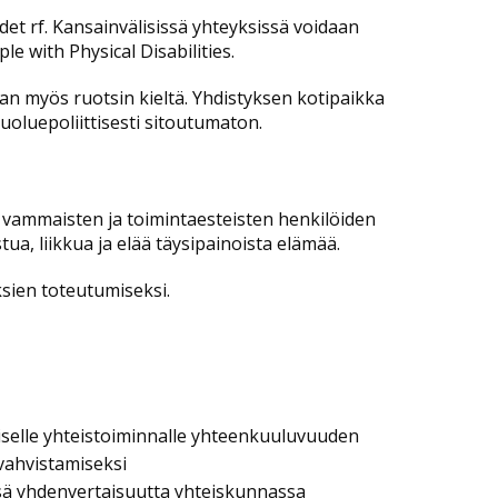
ndet rf. Kansainvälisissä yhteyksissä voidaan
le with Physical Disabilities.
n myös ruotsin kieltä. Yhdistyksen kotipaikka
puoluepoliittisesti sitoutumaton.
sti vammaisten ja toimintaesteisten henkilöiden
a, liikkua ja elää täysipainoista elämää.
ksien toteutumiseksi.
viselle yhteistoiminnalle yhteenkuuluvuuden
vahvistamiseksi
nsä yhdenvertaisuutta yhteiskunnassa