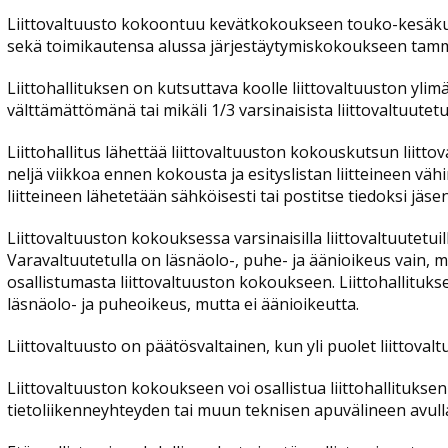
Liittovaltuusto kokoontuu kevätkokoukseen touko-kesäk
sekä toimikautensa alussa järjestäytymiskokoukseen tam
Liittohallituksen on kutsuttava koolle liittovaltuuston ylimä
välttämättömänä tai mikäli 1/3 varsinaisista liittovaltuutetuist
Liittohallitus lähettää liittovaltuuston kokouskutsun liittov
neljä viikkoa ennen kokousta ja esityslistan liitteineen väh
liitteineen lähetetään sähköisesti tai postitse tiedoksi jäs
Liittovaltuuston kokouksessa varsinaisilla liittovaltuutetui
Varavaltuutetulla on läsnäolo-, puhe- ja äänioikeus vain, mi
osallistumasta liittovaltuuston kokoukseen. Liittohallituks
läsnäolo- ja puheoikeus, mutta ei äänioikeutta.
Liittovaltuusto on päätösvaltainen, kun yli puolet liittovalt
Liittovaltuuston kokoukseen voi osallistua liittohallitukse
tietoliikenneyhteyden tai muun teknisen apuvälineen avul