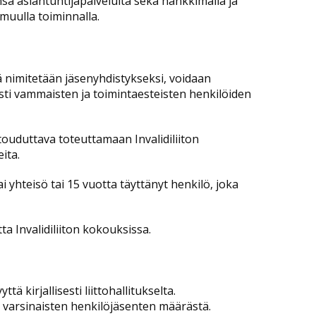
nsa asiantuntijapalveluita sekä hankkimalla ja
 muulla toiminnalla.
sä nimitetään jäsenyhdistykseksi, voidaan
isesti vammaisten ja toimintaesteisten henkilöiden
touduttava toteuttamaan Invalidiliiton
ita.
i yhteisö tai 15 vuotta täyttänyt henkilö, joka
ta Invalidiliiton kokouksissa.
ä kirjallisesti liittohallitukselta.
 varsinaisten henkilöjäsenten määrästä.