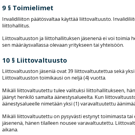
9 § Toimielimet
Invalidiliiton päätösvaltaa käyttää liittovaltuusto. Invalidi
liittohallitus.
Liittovaltuuston ja liittohallituksen jäsenenä ei voi toimia h
sen määräysvallassa olevaan yritykseen tai yhteisöön.
10 § Liittovaltuusto
Liittovaltuuston jäseniä ovat 39 liittovaltuutettua sekä yksi
Liittovaltuuston toimikausi on neljä (4) vuotta.
Mikäli liittovaltuutettu tulee valituksi liittohallitukseen,
jäänyt henkilö samalta äänestysalueelta. Kun liittovaltuusto
äänestysalueelle nimetään yksi (1) varavaltuutettu äänimä
Mikäli liittovaltuutettu on pysyvästi estynyt toimimasta ta
jäsenenä, hänen tilalleen nousee varavaltuutettu. Liittov
aikana.