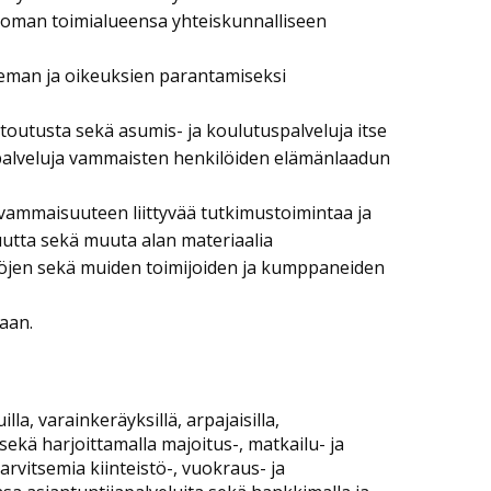
a oman toimialueensa yhteiskunnalliseen
seman ja oikeuksien parantamiseksi
untoutusta sekä asumis- ja koulutuspalveluja itse
 palveluja vammaisten henkilöiden elämänlaadun
a vammaisuuteen liittyvää tutkimustoimintaa ja
isuutta sekä muuta alan materiaalia
stöjen sekä muiden toimijoiden ja kumppaneiden
aan.
la, varainkeräyksillä, arpajaisilla,
sekä harjoittamalla majoitus-, matkailu- ja
rvitsemia kiinteistö-, vuokraus- ja