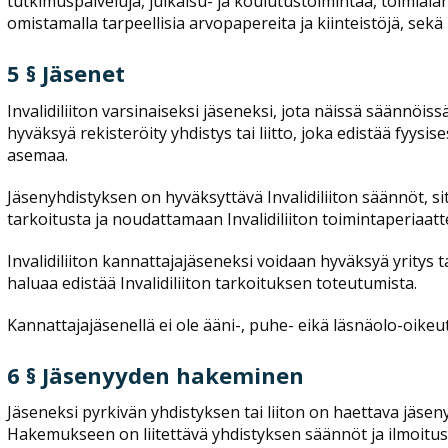
tutkimuspalveluja, julkaisu- ja koulutustoimintaa, toimiala
omistamalla tarpeellisia arvopapereita ja kiinteistöjä, sekä
5 § Jäsenet
Invalidiliiton varsinaiseksi jäseneksi, jota näissä säännöis
hyväksyä rekisteröity yhdistys tai liitto, joka edistää fyys
asemaa.
Jäsenyhdistyksen on hyväksyttävä Invalidiliiton säännöt, si
tarkoitusta ja noudattamaan Invalidiliiton toimintaperiaatte
Invalidiliiton kannattajajäseneksi voidaan hyväksyä yritys ta
haluaa edistää Invalidiliiton tarkoituksen toteutumista.
Kannattajajäsenellä ei ole ääni-, puhe- eikä läsnäolo-oikeut
6 § Jäsenyyden hakeminen
Jäseneksi pyrkivän yhdistyksen tai liiton on haettava jäsenyytt
Hakemukseen on liitettävä yhdistyksen säännöt ja ilmoitus