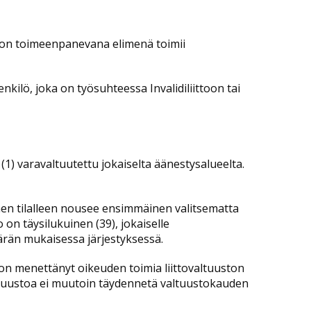
liiton toimeenpanevana elimenä toimii
enkilö, joka on työsuhteessa Invalidiliittoon tai
 (1) varavaltuutettu jokaiselta äänestysalueelta.
 hänen tilalleen nousee ensimmäinen valitsematta
 on täysilukuinen (39), jokaiselle
ärän mukaisessa järjestyksessä.
i on menettänyt oikeuden toimia liittovaltuuston
altuustoa ei muutoin täydennetä valtuustokauden