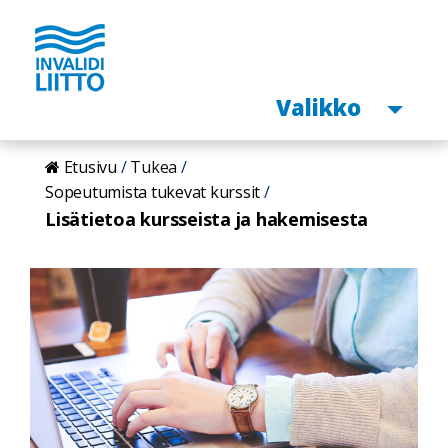
Avaa
Valikko
Hyppää
Etusivu
Tukea
pääsisältöön
Sopeutumista tukevat kurssit
Lisätietoa kursseista ja hakemisesta