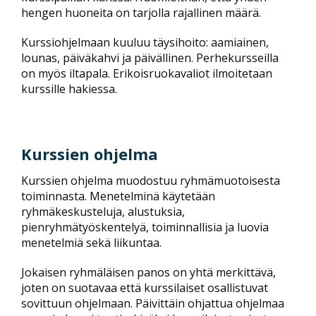
hengen huoneita on tarjolla rajallinen määrä.
Kurssiohjelmaan kuuluu täysihoito: aamiainen,
lounas, päiväkahvi ja päivällinen. Perhekursseilla
on myös iltapala. Erikoisruokavaliot ilmoitetaan
kurssille hakiessa.
Kurssien ohjelma
Kurssien ohjelma muodostuu ryhmämuotoisesta
toiminnasta. Menetelminä käytetään
ryhmäkeskusteluja, alustuksia,
pienryhmätyöskentelyä, toiminnallisia ja luovia
menetelmiä sekä liikuntaa.
Jokaisen ryhmäläisen panos on yhtä merkittävä,
joten on suotavaa että kurssilaiset osallistuvat
sovittuun ohjelmaan. Päivittäin ohjattua ohjelmaa