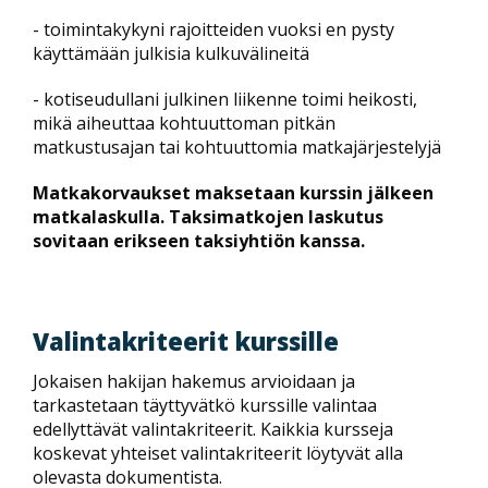
- toimintakykyni rajoitteiden vuoksi en pysty
käyttämään julkisia kulkuvälineitä
- kotiseudullani julkinen liikenne toimi heikosti,
mikä aiheuttaa kohtuuttoman pitkän
matkustusajan tai kohtuuttomia matkajärjestelyjä
Matkakorvaukset maksetaan kurssin jälkeen
matkalaskulla. Taksimatkojen laskutus
sovitaan erikseen taksiyhtiön kanssa.
Valintakriteerit kurssille
Jokaisen hakijan hakemus arvioidaan ja
tarkastetaan täyttyvätkö kurssille valintaa
edellyttävät valintakriteerit. Kaikkia kursseja
koskevat yhteiset valintakriteerit löytyvät alla
olevasta dokumentista.