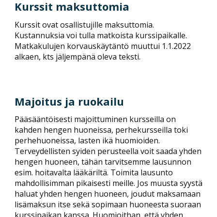
Kurssit maksuttomia
Kurssit ovat osallistujille maksuttomia.
Kustannuksia voi tulla matkoista kurssipaikalle.
Matkakulujen korvauskäytäntö muuttui 1.1.2022
alkaen, kts jäljempänä oleva teksti.
Majoitus ja ruokailu
Pääsääntöisesti majoittuminen kursseilla on
kahden hengen huoneissa, perhekursseilla toki
perhehuoneissa, lasten ikä huomioiden.
Terveydellisten syiden perusteella voit saada yhden
hengen huoneen, tähän tarvitsemme lausunnon
esim. hoitavalta lääkäriltä. Toimita lausunto
mahdollisimman pikaisesti meille. Jos muusta syystä
haluat yhden hengen huoneen, joudut maksamaan
lisämaksun itse sekä sopimaan huoneesta suoraan
kurssipaikan kanssa. Huomioithan, että yhden