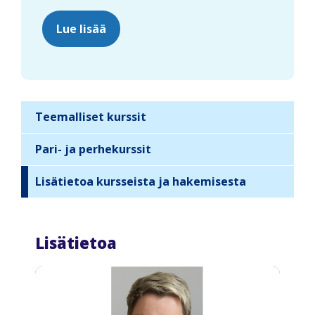
Lue lisää
Teemalliset kurssit
S
i
Pari- ja perhekurssit
d
Lisätietoa kursseista ja hakemisesta
e
b
a
Lisätietoa
r
n
a
v