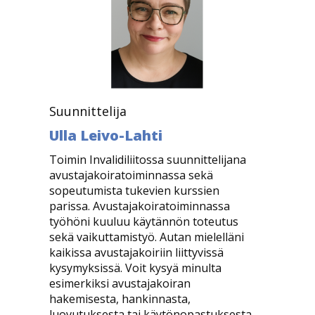
i
g
a
t
i
o
Suunnittelija
n
Ulla Leivo-Lahti
Toimin Invalidiliitossa suunnittelijana
avustajakoiratoiminnassa sekä
sopeutumista tukevien kurssien
parissa. Avustajakoiratoiminnassa
työhöni kuuluu käytännön toteutus
sekä vaikuttamistyö. Autan mielelläni
kaikissa avustajakoiriin liittyvissä
kysymyksissä. Voit kysyä minulta
esimerkiksi avustajakoiran
hakemisesta, hankinnasta,
luovutuksesta tai käytönopastuksesta.