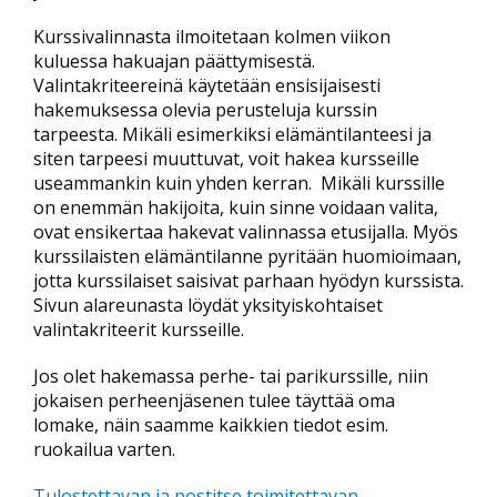
Kurssivalinnasta ilmoitetaan kolmen viikon
kuluessa hakuajan päättymisestä.
Valintakriteereinä käytetään ensisijaisesti
hakemuksessa olevia perusteluja kurssin
tarpeesta. Mikäli esimerkiksi elämäntilanteesi ja
siten tarpeesi muuttuvat, voit hakea kursseille
useammankin kuin yhden kerran. Mikäli kurssille
on enemmän hakijoita, kuin sinne voidaan valita,
ovat ensikertaa hakevat valinnassa etusijalla. Myös
kurssilaisten elämäntilanne pyritään huomioimaan,
jotta kurssilaiset saisivat parhaan hyödyn kurssista.
Sivun alareunasta löydät yksityiskohtaiset
valintakriteerit kursseille.
Jos olet hakemassa perhe- tai parikurssille, niin
jokaisen perheenjäsenen tulee täyttää oma
lomake, näin saamme kaikkien tiedot esim.
ruokailua varten.
Tulostettavan ja postitse toimitettavan