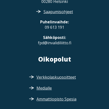
00280 Helsinki
Saapumisohjeet
Puhelinvaihde:
09 613 191
Sähköposti:
fpd@invalidiliitto.fi
Oikopolut
Verkkolaskuosoitteet
Medialle
Ammattiopisto Spesia