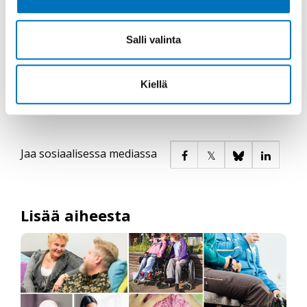
Kruunupuisto Oy:n tietosuojaseloste
Peurunka Oy:n tietosuojaseloste
Salli valinta
Rokua Kuntoutuksen tietosuojaseloste
Kiellä
Jaa sosiaalisessa mediassa
Lisää aiheesta