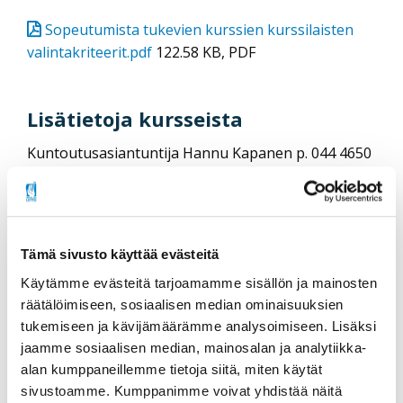
Sopeutumista tukevien kurssien kurssilaisten
valintakriteerit.pdf
122.58 KB, PDF
Lisätietoja kursseista
Kuntoutusasiantuntija Hannu Kapanen p. 044 4650
555 tai
Suunnittelija Ulla Leivo-Lahti p.044 7650 678
Sähköpostitse:
etunimi.sukunimi@invalidiliitto.fi
Tämä sivusto käyttää evästeitä
Käytämme evästeitä tarjoamamme sisällön ja mainosten
Sopeutumista tukevien kurssien
räätälöimiseen, sosiaalisen median ominaisuuksien
tietosuojaseloste
tukemiseen ja kävijämäärämme analysoimiseen. Lisäksi
jaamme sosiaalisen median, mainosalan ja analytiikka-
Tutustu Invalidiliiton sopeutumista tukevan
alan kumppaneillemme tietoja siitä, miten käytät
kurssitoiminnan tietosuojaselosteeseen (PDF)
sivustoamme. Kumppanimme voivat yhdistää näitä