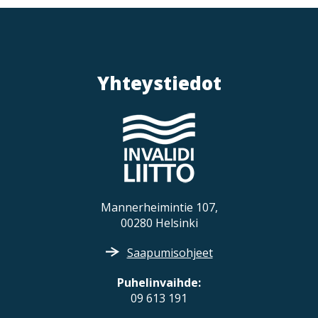
v
i
g
a
Yhteystiedot
t
i
o
n
Mannerheimintie 107,
00280 Helsinki
Saapumisohjeet
Puhelinvaihde:
09 613 191