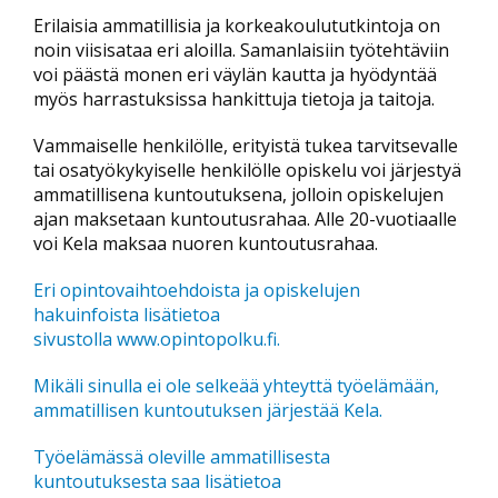
Erilaisia ammatillisia ja korkeakoulututkintoja on
noin viisisataa eri aloilla. Samanlaisiin työtehtäviin
voi päästä monen eri väylän kautta ja hyödyntää
myös harrastuksissa hankittuja tietoja ja taitoja.
Vammaiselle henkilölle, erityistä tukea tarvitsevalle
tai osatyökykyiselle henkilölle opiskelu voi järjestyä
ammatillisena kuntoutuksena, jolloin opiskelujen
ajan maksetaan kuntoutusrahaa. Alle 20-vuotiaalle
voi Kela maksaa nuoren kuntoutusrahaa.
Eri opintovaihtoehdoista ja opiskelujen
hakuinfoista lisätietoa
sivustolla www.opintopolku.fi.
Mikäli sinulla ei ole selkeää yhteyttä työelämään,
ammatillisen kuntoutuksen järjestää Kela.
Työelämässä oleville ammatillisesta
kuntoutuksesta saa lisätietoa