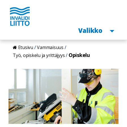
Avaa
Valikko
Hyppää
Etusivu
Vammaisuus
pääsisältöön
Opiskelu
Työ, opiskelu ja yrittäjyys