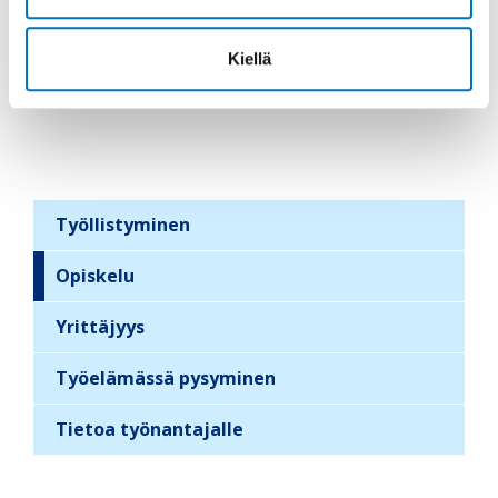
Kiellä
Työllistyminen
S
i
Opiskelu
d
Yrittäjyys
e
b
Työelämässä pysyminen
a
r
Tietoa työnantajalle
n
a