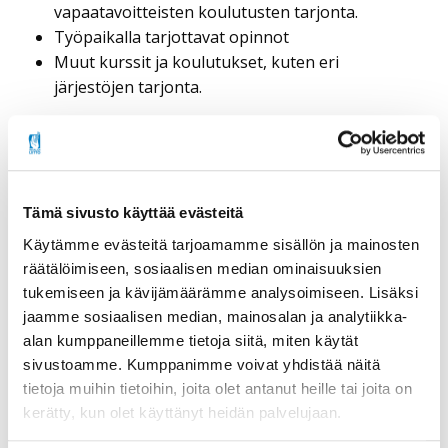
vapaatavoitteisten koulutusten tarjonta.
Työpaikalla tarjottavat opinnot
Muut kurssit ja koulutukset, kuten eri
järjestöjen tarjonta.
Esteettä töihin -sivusto
Invalidiliitto ry osallistui esteettätöihin.fi -sivuston
kehittämistyöhön.
Sivusto kehitettiin Euroopan
Tämä sivusto käyttää evästeitä
sosiaalirahaston (ESR) hankkeena
vammaisten korkeakouluopiskelijoiden työelämään
Käytämme evästeitä tarjoamamme sisällön ja mainosten
siirtymisen tueksi.
räätälöimiseen, sosiaalisen median ominaisuuksien
tukemiseen ja kävijämäärämme analysoimiseen. Lisäksi
Opiskelijoiden lisäksi verkkosivulla on tietoa
jaamme sosiaalisen median, mainosalan ja analytiikka-
korkeakouluopintoja suunnitteleville, oppilaitosten
alan kumppaneillemme tietoja siitä, miten käytät
ohjaajille sekä työnantajille, jotka suunnittelevat
sivustoamme. Kumppanimme voivat yhdistää näitä
vammaisen henkilön palkkaamista.
tietoja muihin tietoihin, joita olet antanut heille tai joita on
ESR-hanke toteutettiin yhteistyöttä Helsingin
kerätty, kun olet käyttänyt heidän palvelujaan.
yliopiston koulutus- ja kehittämispalvelut