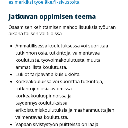
esimerkiksi työeläke.fi -sivustolta.
Jatkuvan oppimisen teema
Osaamisen kehittämisen mahdollisuuksia työuran
aikana tai sen välitiloissa:
Ammatillisessa koulutuksessa voi suorittaa
tutkinnon osia, tutkintoja, valmentavaa
koulutusta, työvoimakoulutusta, muuta
ammatillista koulutusta.
Lukiot tarjoavat aikuislukioita.
Korkeakouluissa voi suorittaa tutkintoja,
tutkintojen osia avoimissa
korkeakouluopinnoissa ja
täydennyskoulutuksissa,
erikoistumiskoulutuksia ja maahanmuuttajien
valmentavaa koulutusta.
Vapaan sivistystyön puitteissa on laaja