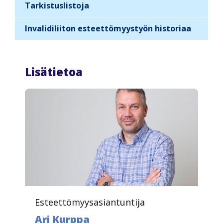
n
Tarkistuslistoja
a
Invalidiliiton esteettömyystyön historiaa
v
i
g
Lisätietoa
a
t
i
o
n
Esteettömyysasiantuntija
Ari Kurppa