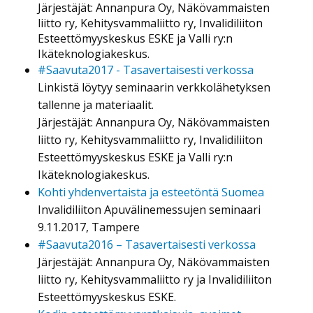
Järjestäjät: Annanpura Oy, Näkövammaisten
liitto ry, Kehitysvammaliitto ry, Invalidiliiton
Esteettömyyskeskus ESKE ja Valli ry:n
Ikäteknologiakeskus.
#Saavuta2017 - Tasavertaisesti verkossa
Linkistä löytyy seminaarin verkkolähetyksen
tallenne ja materiaalit.
Järjestäjät: Annanpura Oy, Näkövammaisten
liitto ry, Kehitysvammaliitto ry, Invalidiliiton
Esteettömyyskeskus ESKE ja Valli ry:n
Ikäteknologiakeskus.
Kohti yhdenvertaista ja esteetöntä Suomea
Invalidiliiton Apuvälinemessujen seminaari
9.11.2017, Tampere
#Saavuta2016 – Tasavertaisesti verkossa
Järjestäjät: Annanpura Oy, Näkövammaisten
liitto ry, Kehitysvammaliitto ry ja Invalidiliiton
Esteettömyyskeskus ESKE.