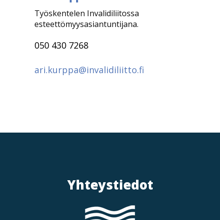
Työskentelen Invalidiliitossa
esteettömyysasiantuntijana.
050 430 7268
ari.kurppa@invalidiliitto.fi
Yhteystiedot