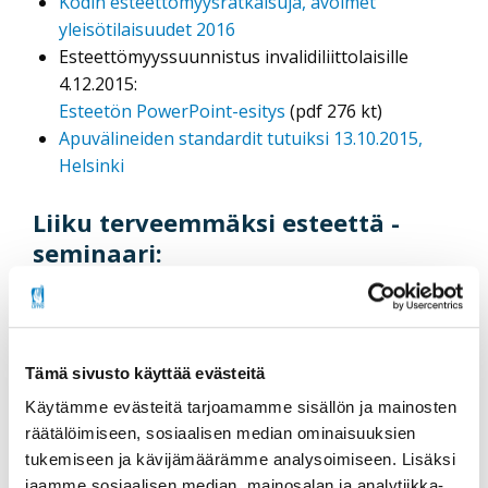
Kodin esteettömyysratkaisuja, avoimet
yleisötilaisuudet 2016
Esteettömyyssuunnistus invalidiliittolaisille
4.12.2015:
Esteetön PowerPoint-esitys
(pdf 276 kt)
Apuvälineiden standardit tutuiksi 13.10.2015,
Helsinki
Liiku terveemmäksi esteettä -
seminaari:
5.11.2015 Tampere
7.10.2015 Mikkeli
30.9.2015 Vaasa
Tämä sivusto käyttää evästeitä
20.5.2015 Espoo
12.5.2015 Rovaniemi
Käytämme evästeitä tarjoamamme sisällön ja mainosten
räätälöimiseen, sosiaalisen median ominaisuuksien
tukemiseen ja kävijämäärämme analysoimiseen. Lisäksi
jaamme sosiaalisen median, mainosalan ja analytiikka-