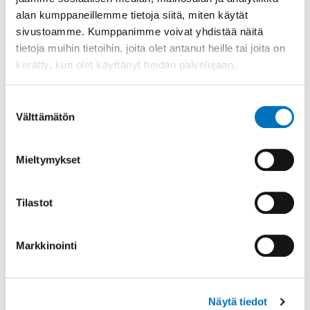
alan kumppaneillemme tietoja siitä, miten käytät
Lisää aiheesta
sivustoamme. Kumppanimme voivat yhdistää näitä
tietoja muihin tietoihin, joita olet antanut heille tai joita on
kerätty, kun olet käyttänyt heidän palvelujaan.
Suostumuksen
Välttämätön
valinta
Mieltymykset
Tilastot
Invalidiliiton
esteettömyystyön
Markkinointi
esteettömyysverkosto
Näytä tiedot
Invalidiliiton esteettömyystyö koordinoi