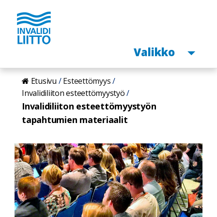
Avaa
Valikko
Hyppää
Etusivu
Esteettömyys
pääsisältöön
Invalidiliiton esteettömyystyö
Invalidiliiton esteettömyystyön
tapahtumien materiaalit