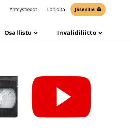
Yhteystiedot
Lahjoita
Jäsenille
Osallistu
Invalidiliitto