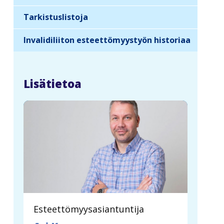
r
n
Tarkistuslistoja
a
Invalidiliiton esteettömyystyön historiaa
v
i
g
Lisätietoa
a
t
i
o
n
Esteettömyysasiantuntija