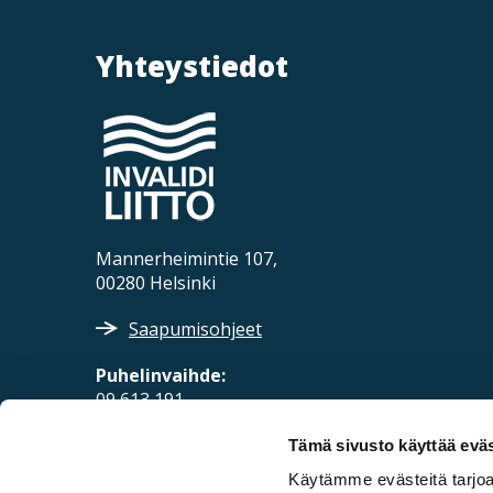
Yhteystiedot
Mannerheimintie 107,
00280 Helsinki
Saapumisohjeet
Puhelinvaihde:
09 613 191
Sähköposti:
Tämä sivusto käyttää eväs
fpd@invalidiliitto.fi
Käytämme evästeitä tarjoa