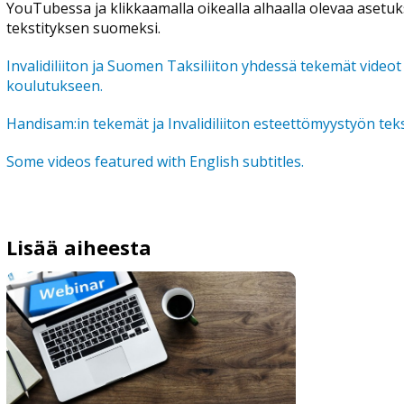
YouTubessa ja klikkaamalla oikealla alhaalla olevaa asetuks
tekstityksen suomeksi.
Invalidiliiton ja Suomen Taksiliiton yhdessä tekemät videot 
koulutukseen.
Handisam:in tekemät ja Invalidiliiton esteettömyystyön teks
Some videos featured with English subtitles.
Lisää aiheesta