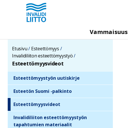
Hyppää
pääsisältöön
M
Vammaisuu
e
g
Etusivu
Esteettömyys
a
Invalidiliiton esteettömyystyö
m
Esteettömyysvideot
e
Esteettömyystyön uutiskirje
n
S
u
i
Esteetön Suomi -palkinto
d
Esteettömyysvideot
e
b
Invalidiliiton esteettömyystyön
a
tapahtumien materiaalit