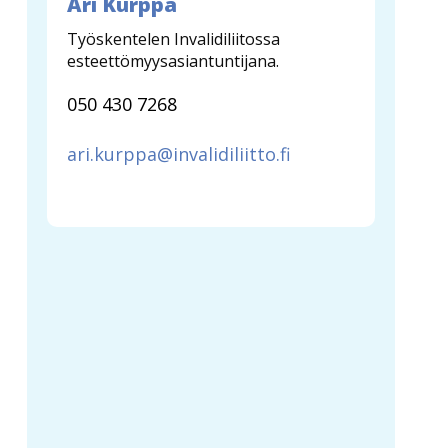
Ari Kurppa
Työskentelen Invalidiliitossa
esteettömyysasiantuntijana.
050 430 7268
ari.kurppa@invalidiliitto.fi