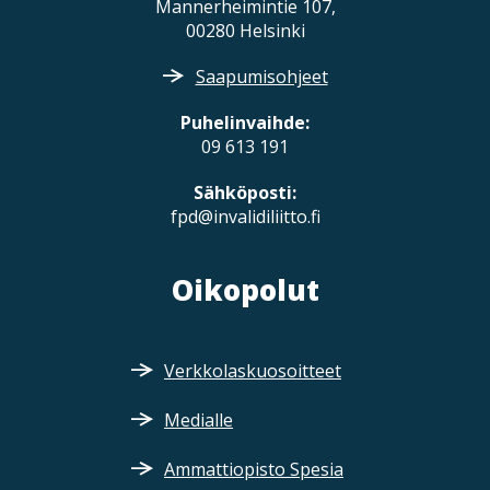
Mannerheimintie 107,
i
00280 Helsinki
o
n
Saapumisohjeet
Puhelinvaihde:
09 613 191
Sähköposti:
fpd@invalidiliitto.fi
Oikopolut
Verkkolaskuosoitteet
Medialle
Ammattiopisto Spesia