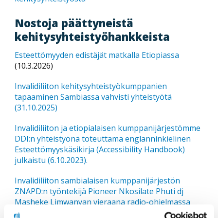
Nostoja päättyneistä
kehitysyhteistyöhankkeista
Esteettömyyden edistäjät matkalla Etiopiassa
(10.3.2026)
Invalidiliiton kehitysyhteistyökumppanien
tapaaminen Sambiassa vahvisti yhteistyötä
(31.10.2025)
Invalidiliiton ja etiopialaisen kumppanijärjestömme
DDI:n yhteistyönä toteuttama englanninkielinen
Esteettömyyskäsikirja (Accessibility Handbook)
julkaistu (6.10.2023).
Invalidiliiton sambialaisen kumppanijärjestön
ZNAPD:n työntekijä Pioneer Nkosilate Phuti dj
Masheke Limwanyan vieraana radio-ohjelmassa
(video, julkaistu 31.8.2023)