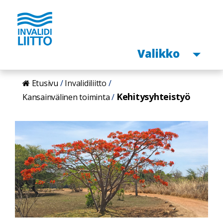
Avaa
Valikko
Hyppää
Etusivu
Invalidiliitto
pääsisältöön
Kehitysyhteistyö
Kansainvälinen toiminta