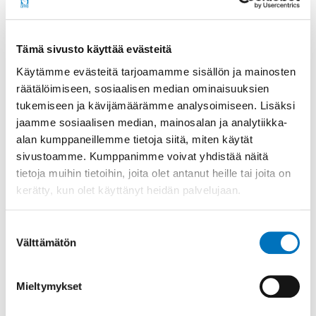
Invalidiliiton, etiopialaisen kumppanijärjestömme ja
Vammaiskumppanuuden yhdessä tuottama
Tämä sivusto käyttää evästeitä
puheohjelma Maailma kylässä -festivaaleilla,
aiheena esteettömyyden merkitys Suomessa ja
Käytämme evästeitä tarjoamamme sisällön ja mainosten
Etiopiassa (27.5.2023)
räätälöimiseen, sosiaalisen median ominaisuuksien
tukemiseen ja kävijämäärämme analysoimiseen. Lisäksi
Esteettömyys etenee Etiopiassa (17.10.2022)
jaamme sosiaalisen median, mainosalan ja analytiikka-
alan kumppaneillemme tietoja siitä, miten käytät
Video Invalidiliiton kehitysyhteistyöstä, jota on
sivustoamme. Kumppanimme voivat yhdistää näitä
tehty jo 30 vuotta (18.8.2022)
tietoja muihin tietoihin, joita olet antanut heille tai joita on
Esteettömyys ja vaikuttamistyö esillä Invalidiliiton
kerätty, kun olet käyttänyt heidän palvelujaan.
uusissa kehitysyhteistyöhankkeissa (16.2.2022)
Suostumuksen
Ajatuksia Invalidiliiton kehitysyhteistyöstä vuonna
Välttämätön
valinta
2021 (14.12.2021)
Arkkitehtiopiskelijoiden esteettömyyskoulutus
Mieltymykset
uudelle tasolle Etiopiassa (22.10.2021)