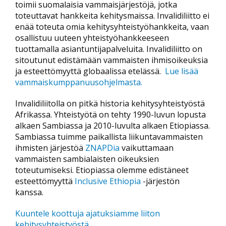
toimii suomalaisia vammaisjärjestöjä, jotka
toteuttavat hankkeita kehitysmaissa. Invalidiliitto ei
enää toteuta omia kehitysyhteistyöhankkeita, vaan
osallistuu uuteen yhteistyöhankkeeseen
tuottamalla asiantuntijapalveluita. Invalidiliitto on
sitoutunut edistämään vammaisten ihmisoikeuksia
ja esteettömyyttä globaalissa etelässä.
Lue lisää
vammaiskumppanuusohjelmasta.
Invalidiliitolla on pitkä historia kehitysyhteistyöstä
Afrikassa. Yhteistyötä on tehty 1990-luvun lopusta
alkaen Sambiassa ja 2010-luvulta alkaen Etiopiassa.
Sambiassa tuimme paikallista liikuntavammaisten
ihmisten järjestöä
ZNAPDia
vaikuttamaan
vammaisten sambialaisten oikeuksien
toteutumiseksi. Etiopiassa olemme edistäneet
esteettömyyttä
Inclusive Ethiopia
-järjestön
kanssa.
Kuuntele koottuja ajatuksiamme liiton
kehitysyhteistyöstä