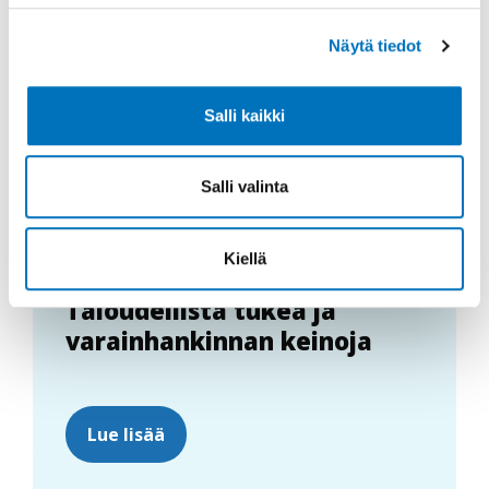
Näytä tiedot
Salli kaikki
Salli valinta
Kiellä
Taloudellista tukea ja
varainhankinnan keinoja
Lue lisää