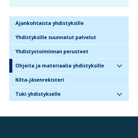
Ajankohtaista yhdistyksille
S
i
Yhdistyksille suunnatut palvelut
d
Yhdistystoiminnan perusteet
e
b
Ohjeita ja materiaalia yhdistyksille
a
r
Kilta-jäsenrekisteri
n
Tuki yhdistykselle
a
v
i
g
a