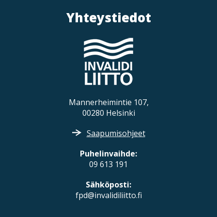
t
Yhteystiedot
i
o
n
Mannerheimintie 107,
00280 Helsinki
Saapumisohjeet
Puhelinvaihde:
09 613 191
Sähköposti:
fpd@invalidiliitto.fi