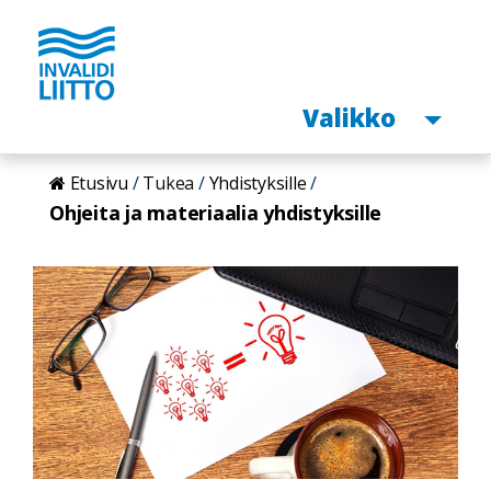
Avaa
Valikko
Hyppää
Etusivu
Tukea
Yhdistyksille
pääsisältöön
Ohjeita ja materiaalia yhdistyksille