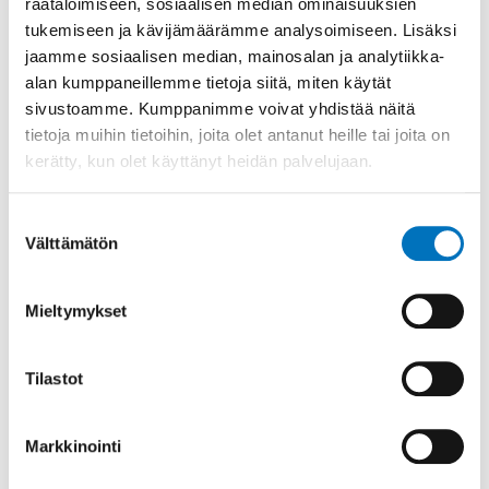
räätälöimiseen, sosiaalisen median ominaisuuksien
tukemiseen ja kävijämäärämme analysoimiseen. Lisäksi
jaamme sosiaalisen median, mainosalan ja analytiikka-
alan kumppaneillemme tietoja siitä, miten käytät
sivustoamme. Kumppanimme voivat yhdistää näitä
tietoja muihin tietoihin, joita olet antanut heille tai joita on
Ohjeita ja materiaaleja
kerätty, kun olet käyttänyt heidän palvelujaan.
viestinnän ja
jäsenhankinnan tueksi
Suostumuksen
Välttämätön
valinta
Tälle sivulle on koottu ohjeita ja muuta
materiaalia yhdistyksen sisäisen ja ulkoisen
Mieltymykset
viestinnän sekä jäsenhankinnan tueksi.
Tilastot
Lue lisää
Markkinointi