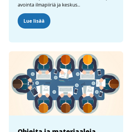
avointa ilmapiiriä ja keskus...
Lue lisää
Ohjeita ja materiaaleja