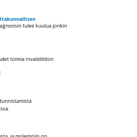
altakunnallisen
diagnoosin tulee kuulua jonkin
et toimia Invalidiliiton
:
 tunnistamista
ossa.
sta, ja molempiin on