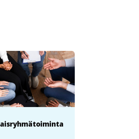
taisryhmätoiminta