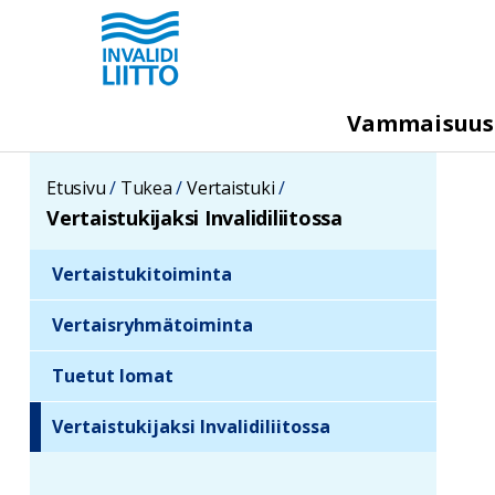
Hyppää
pääsisältöön
M
Vammaisuu
e
g
Etusivu
Tukea
Vertaistuki
a
Vertaistukijaksi Invalidiliitossa
m
e
Vertaistukitoiminta
S
n
i
Vertaisryhmätoiminta
u
d
Tuetut lomat
e
b
Vertaistukijaksi Invalidiliitossa
a
r