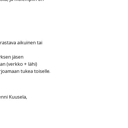
rastava aikuinen tai
tyksen jäsen
n (verkko + lähi)
rjoamaan tukea toiselle.
enni Kuusela,