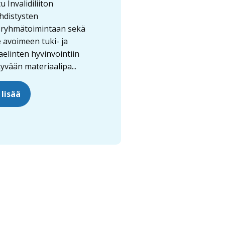
 Invalidiliiton
hdistysten
sryhmätoimintaan sekä
e avoimeen tuki- ja
taelinten hyvinvointiin
tyvään materiaalipa...
 lisää