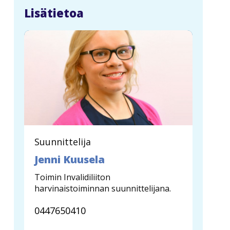
n
Lisätietoa
a
v
i
g
a
t
i
o
n
Suunnittelija
Jenni Kuusela
Toimin Invalidiliiton
harvinaistoiminnan suunnittelijana.
0447650410