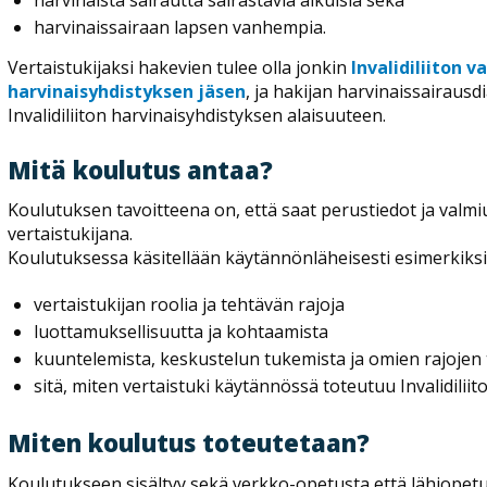
harvinaista sairautta sairastavia aikuisia sekä
harvinaissairaan lapsen vanhempia.
Vertaistukijaksi hakevien tulee olla jonkin
Invalidiliiton v
harvinaisyhdistyksen jäsen
, ja hakijan harvinaissairaus
Invalidiliiton harvinaisyhdistyksen alaisuuteen.
Mitä koulutus antaa?
Koulutuksen tavoitteena on, että saat perustiedot ja valmiud
vertaistukijana.
Koulutuksessa käsitellään käytännönläheisesti esimerkiksi
vertaistukijan roolia ja tehtävän rajoja
luottamuksellisuutta ja kohtaamista
kuuntelemista, keskustelun tukemista ja omien rajojen
sitä, miten vertaistuki käytännössä toteutuu Invalidiliit
Miten koulutus toteutetaan?
Koulutukseen sisältyy sekä verkko-opetusta että lähiopetu