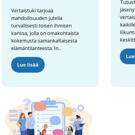
Tutustu
jäseny
Vertaistuki tarjoaa
vertai
mahdollisuuden jutella
kaikill
turvallisesti toisen ihmisen
liikun
kanssa, jolla on omakohtaista
keskit
kokemusta samankaltaisesta
elämäntilanteesta. In...
Lue
Lue lisää