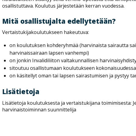
osallistuttava. Koulutus järjestetään kerran vuodessa.
Mitä osallistujalta edellytetään?
Vertaistukijakoulutukseen hakeutuva:
on koulutuksen kohderyhmää (harvinaista sairautta sai
harvinaissairaan lapsen vanhempi)
on jonkin Invalidiliiton valtakunnallisen harvinaisyhdis
sitoutuu osallistumaan koulutukseen kokonaisuudessaa
on käsitellyt oman tai lapsen sairastumisen ja pystyy ta
Lisätietoja
Lisätietoja koulutuksesta ja vertaistukijana toimimisesta: J
harvinaistoiminnan suunnittelija