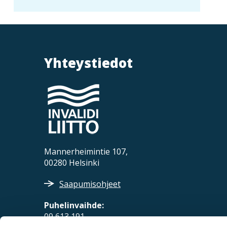
Yhteystiedot
Mannerheimintie 107,
00280 Helsinki
Saapumisohjeet
Puhelinvaihde:
09 613 191