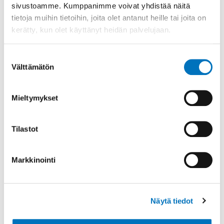
Tammikuun laskutuksen jälkeen liittyneet uudet
sivustoamme. Kumppanimme voivat yhdistää näitä
jäsenet yhdistys laskuttaa itse. Laskutuksen voi
tietoja muihin tietoihin, joita olet antanut heille tai joita on
kerätty, kun olet käyttänyt heidän palvelujaan.
tehdä Kilta-rekisterin kautta.
Palveluun sisältyy yksi maksumuistutus liiton
lähettämille erääntyneille jäsenlaskuille
Suostumuksen
Välttämätön
valinta
Jäsenmaksupalveluun sisältyy:
Mieltymykset
vuosittainen laskutus tammikuussa.
Mahdollisuus liittää mukaan yhdistyksen 1–2-
sivuinen jäsentiedote
Tilastot
joka lisätään Kilta-rekisteriin.
yksi muistutuslasku joka lähetetään 2–3
Markkinointi
kuukauden päästä ensimmäisen laskun jälkeen.
Yhdistyksen tulee ilmoittaa ennakkoon jos
maksumuistutusta ei lähetetä.
kuukausittaiset jäsenmaksujen tilitykset
Näytä tiedot
yhdistykselle