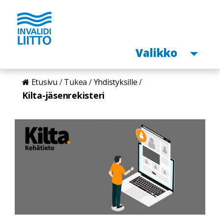
Avaa
Valikko
Hyppää
Etusivu
Tukea
Yhdistyksille
pääsisältöön
Kilta-jäsenrekisteri