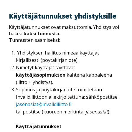
Käyttäjätunnukset yhdistyksille
Käyttäjätunnukset ovat maksuttomia. Yhdistys voi
hakea
kaksi tunnusta.
Tunnusten saamiseksi:
Yhdistyksen hallitus nimeää käyttäjät
kirjallisesti (pöytäkirjan ote).
Nimetyt käyttäjät täyttävät
käyttäjäsopimuksen
kahtena kappaleena
(liitto + yhdistys).
Sopimus ja pöytäkirjan ote toimitetaan
Invalidiliittoon allekirjoitettuna: sähköpostitse:
jasenasiat@invalidiliitto.fi
tai postitse (kuoreen merkintä:
jäsenasiat
).
Käyttäjätunnukset