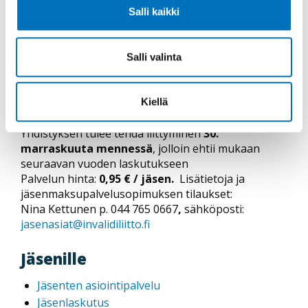
jäsenluettelot ja osoitetarrat pyydettäessä
Salli kaikki
mahdollisuus laskuttaa yhdistyksen jäseniä
rekisterin kautta
ohjeistus, käyttäjätuki ja verkkokoulutukset
Salli valinta
yhdistyskäyttäjille
Kiellä
Liittyminen palveluun:
Yhdistyksen tulee tehdä liittyminen
30.
marraskuuta mennessä
, jolloin ehtii mukaan
seuraavan vuoden laskutukseen
Palvelun hinta:
0,95 € / jäsen.
Lisätietoja ja
jäsenmaksupalvelusopimuksen tilaukset:
Nina Kettunen p. 044 765 0667
,
sähköposti:
jasenasiat@invalidiliitto.fi
Jäsenille
Jäsenten asiointipalvelu
Jäsenlaskutus