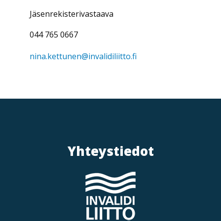
t
Jäsenrekisterivastaava
i
o
044 765 0667
n
nina.kettunen@invalidiliitto.fi
Yhteystiedot