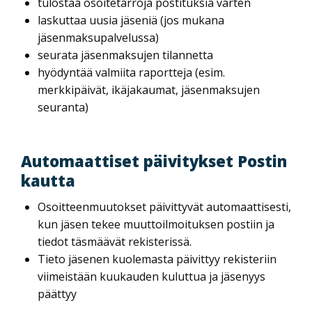
tulostaa osoitetarroja postituksia varten
laskuttaa uusia jäseniä (jos mukana
jäsenmaksupalvelussa)
seurata jäsenmaksujen tilannetta
hyödyntää valmiita raportteja (esim.
merkkipäivät, ikäjakaumat, jäsenmaksujen
seuranta)
Automaattiset päivitykset Postin
kautta
Osoitteenmuutokset päivittyvät automaattisesti,
kun jäsen tekee muuttoilmoituksen postiin ja
tiedot täsmäävät rekisterissä.
Tieto jäsenen kuolemasta päivittyy rekisteriin
viimeistään kuukauden kuluttua ja jäsenyys
päättyy