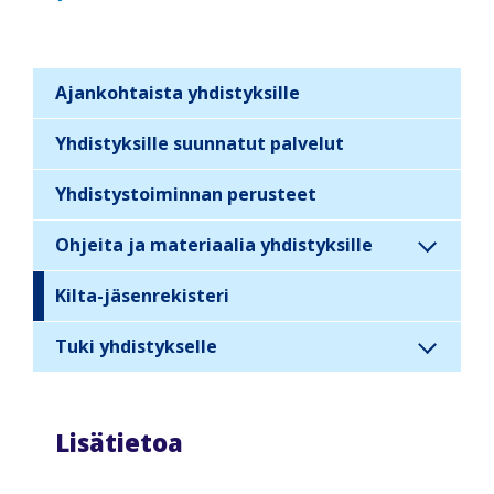
Ajankohtaista yhdistyksille
S
i
Yhdistyksille suunnatut palvelut
d
Yhdistystoiminnan perusteet
e
b
Ohjeita ja materiaalia yhdistyksille
a
r
Kilta-jäsenrekisteri
n
Tuki yhdistykselle
a
v
i
Lisätietoa
g
a