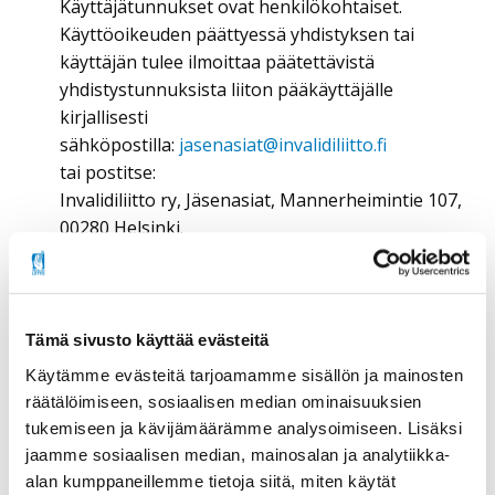
Käyttäjätunnukset ovat henkilökohtaiset.
Käyttöoikeuden päättyessä yhdistyksen tai
käyttäjän tulee ilmoittaa päätettävistä
yhdistystunnuksista liiton pääkäyttäjälle
kirjallisesti
sähköpostilla:
jasenasiat@invalidiliitto.fi
tai postitse:
Invalidiliitto ry, Jäsenasiat, Mannerheimintie 107,
00280 Helsinki.
📞 Lisätietoja: Nina Kettunen, puh.
044 765 0667
Jäsenmaksupalvelu
Tämä sivusto käyttää evästeitä
Käytämme evästeitä tarjoamamme sisällön ja mainosten
Invalidiliitto tarjoaa jäsenyhdistyksille maksullisen
räätälöimiseen, sosiaalisen median ominaisuuksien
jäsenmaksupalvelun, jossa:
tukemiseen ja kävijämäärämme analysoimiseen. Lisäksi
Invalidiliitto laskuttaa jäsenmaksut yhdistyksen
jaamme sosiaalisen median, mainosalan ja analytiikka-
puolesta tammikuussa.
alan kumppaneillemme tietoja siitä, miten käytät