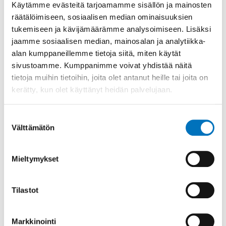
Käytämme evästeitä tarjoamamme sisällön ja mainosten
räätälöimiseen, sosiaalisen median ominaisuuksien
tukemiseen ja kävijämäärämme analysoimiseen. Lisäksi
Jaa sosiaalisessa mediassa
jaamme sosiaalisen median, mainosalan ja analytiikka-
alan kumppaneillemme tietoja siitä, miten käytät
sivustoamme. Kumppanimme voivat yhdistää näitä
Lisää aiheesta
tietoja muihin tietoihin, joita olet antanut heille tai joita on
kerätty, kun olet käyttänyt heidän palvelujaan.
Suostumuksen
Välttämätön
valinta
Mieltymykset
Tilastot
Markkinointi