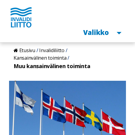
Avaa
Valikko
Hyppää
Etusivu
Invalidiliitto
pääsisältöön
Kansainvälinen toiminta
Muu kansainvälinen toiminta