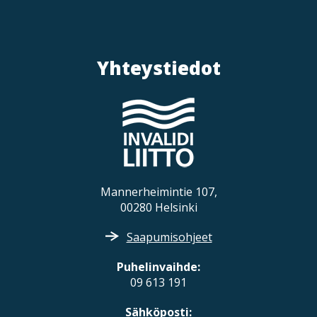
a
r
n
Yhteystiedot
a
v
i
g
a
t
Mannerheimintie 107,
i
00280 Helsinki
o
n
Saapumisohjeet
Puhelinvaihde:
09 613 191
Sähköposti: