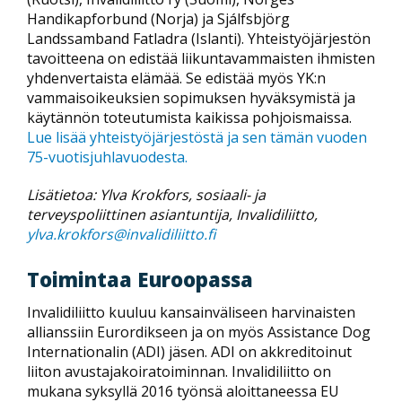
Handikapforbund (Norja) ja Sjálfsbjörg
Landssamband Fatladra (Islanti). Yhteistyöjärjestön
tavoitteena on edistää liikuntavammaisten ihmisten
yhdenvertaista elämää. Se edistää myös YK:n
vammaisoikeuksien sopimuksen hyväksymistä ja
käytännön toteutumista kaikissa pohjoismaissa.
Lue lisää yhteistyöjärjestöstä ja sen tämän vuoden
75-vuotisjuhlavuodesta.
Lisätietoa: Ylva Krokfors, sosiaali- ja
terveyspoliittinen asiantuntija, Invalidiliitto,
ylva.krokfors@invalidiliitto.fi
Toimintaa Euroopassa
Invalidiliitto kuuluu kansainväliseen harvinaisten
allianssiin Eurordikseen ja on myös Assistance Dog
Internationalin (ADI) jäsen. ADI on akkreditoinut
liiton avustajakoiratoiminnan. Invalidiliitto on
mukana syksyllä 2016 työnsä aloittaneessa EU