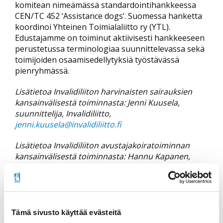
komitean nimeämässä standardointihankkeessa
CEN/TC 452 ‘Assistance dogs‘. Suomessa hanketta
koordinoi Yhteinen Toimialaliitto ry (YTL).
Edustajamme on toiminut aktiivisesti hankkeeseen
perustetussa terminologiaa suunnittelevassa sekä
toimijoiden osaamisedellytyksiä työstävässä
pienryhmässä.
Lisätietoa Invalidiliiton harvinaisten sairauksien
kansainvälisestä toiminnasta: Jenni Kuusela,
suunnittelija, Invalidiliitto,
jenni.kuusela@invalidiliitto.fi
Lisätietoa Invalidiliiton avustajakoiratoiminnan
kansainvälisestä toiminnasta: Hannu Kapanen,
kuntoutusasiantuntija, Invalidiliitto,
hannu.kapanen@invalidiliitto.fi
Tämä sivusto käyttää evästeitä