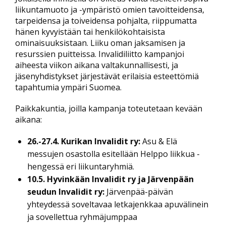
liikuntamuoto ja -ympäristö omien tavoitteidensa,
tarpeidensa ja toiveidensa pohjalta, riippumatta
hänen kyvyistään tai henkilökohtaisista
ominaisuuksistaan. Liiku oman jaksamisen ja
resurssien puitteissa. Invalidiliitto kampanjoi
aiheesta viikon aikana valtakunnallisesti, ja
jäsenyhdistykset järjestävät erilaisia esteettömiä
tapahtumia ympäri Suomea.
Paikkakuntia, joilla kampanja toteutetaan kevään
aikana:
26.-27.4. Kurikan Invalidit ry:
Asu & Elä
messujen osastolla esitellään Helppo liikkua -
hengessä eri liikuntaryhmiä.
10.5. Hyvinkään Invalidit ry ja Järvenpään
seudun Invalidit ry:
Järvenpää-päivän
yhteydessä soveltavaa letkajenkkaa apuvälinein
ja sovellettua ryhmäjumppaa