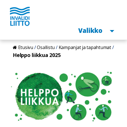
Avaa
Valikko
Hyppää
Etusivu
Osallistu
Kampanjat ja tapahtumat
pääsisältöön
Helppo liikkua 2025