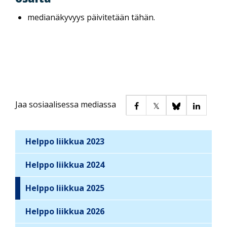
medianäkyvyys päivitetään tähän.
Jaa sosiaalisessa mediassa
Helppo liikkua 2023
S
i
Helppo liikkua 2024
d
Helppo liikkua 2025
e
b
Helppo liikkua 2026
a