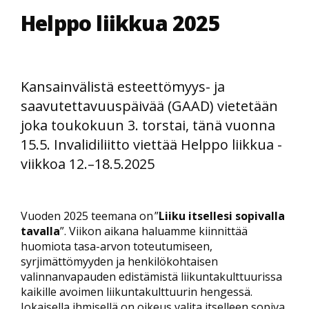
Helppo liikkua 2025
Kansainvälistä esteettömyys- ja
saavutettavuuspäivää (GAAD) vietetään
joka toukokuun 3. torstai, tänä vuonna
15.5. Invalidiliitto viettää Helppo liikkua -
viikkoa 12.–18.5.2025
Vuoden 2025 teemana on ”
Liiku itsellesi sopivalla
tavalla
”. Viikon aikana haluamme kiinnittää
huomiota tasa-arvon toteutumiseen,
syrjimättömyyden ja henkilökohtaisen
valinnanvapauden edistämistä liikuntakulttuurissa
kaikille avoimen liikuntakulttuurin hengessä.
Jokaisella ihmisellä on oikeus valita itselleen sopiva