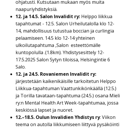
ohjatusti. Kutsutaan mukaan myös muita
naapuriyhdistyksiä.
12. ja 14.5. Salon Invalidit ry:
Helppo liikkua
tapahtumat - 12.5. Salon Urheilutalolla klo 12-
14, mahdollisuus tutustua boccian ja curlingia
pelaamiseen. 14.5 klo 12-14 yhteinen
ulkoilutapahtuma ,Salon esteettömälle
kuntopolulla .(1.8km). Yhdistysesittely 12-
17.5.2025 Salon Sytyn tiloissa, Helsingintie 6
Salo.
12. ja 24.5. Rovaniemen Invalidit ry:
järjestetään kaikenikäisille tarkoitetun Helppo
Liikkua-tapahtuman Vaattunkikönkäällä (12.5.)
ja Torilla tavataan-tapahtuma (24.5.) osana Mieli
ry:n Mental Health Art Week-tapahtumaa, jossa
keskiössä lapset ja nuoret.
12.–18.5. Oulun Invalidien Yhdistys ry
: Viikon
teema on autolla liikkumiseen liittyvä pysäköinti