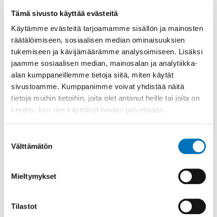
erilaisia
soveltavan liikkumisen
Tämä sivusto käyttää evästeitä
apuvälineitä
käyttäen. Olipa sinulla käytössäsi
Käytämme evästeitä tarjoamamme sisällön ja mainosten
sitten manuaalipyörätuoli, käsi- tai nojapyörä,
kolmipyörä, potkupyörä tai käyttäjän vamman
räätälöimiseen, sosiaalisen median ominaisuuksien
mukaan räätälöity erikoispolkupyörä, voit
tukemiseen ja kävijämäärämme analysoimiseen. Lisäksi
kirjata kilometrisi tai minuuttisi järjestelmään.
jaamme sosiaalisen median, mainosalan ja analytiikka-
Sähköpyörätuolilla ja sinulle henkilökohtaisesti
alan kumppaneillemme tietoja siitä, miten käytät
apuvälineeksi luokitellulla sähkömopolla liikutut
sivustoamme. Kumppanimme voivat yhdistää näitä
kilometrit hyväksytään myös, ja ne puolestaan
tietoja muihin tietoihin, joita olet antanut heille tai joita on
kirjataan sähköpyöräsarjaan.
kerätty, kun olet käyttänyt heidän palvelujaan.
Kilometrikisaa 2025 käydään 1.5.–30.9.2025.
Kilometrikisaan voi liittyä mukaan koko kisan
Suostumuksen
ajan, ja kilometrit ja minuutit voi kirjata myös
Välttämätön
valinta
takautuvasti. Ilmoittautuminen Kilometrikisaan
avautuu tiistaina 1.4.2025. Ilmoita joukkueesi tai
Mieltymykset
itsesi mukaan osoitteessa
https://www.kilometrikisa.fi/
Tilastot
Espoon kaupungin liikuntatoimi