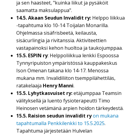
ja sen haasteet, "kuinka liikut ja pysäköit
saamatta maksulappua".
14.5. Akaan Seudun Invalidit ry:
Helppo liikkua
-tapahtuma klo 10-14 Toijalan Monarilla.
Ohjelmassa sisäfrisbeetä, keilausta,
sisäcurlingia ja rivitanssia. Aktiviteettien
vastapainoksi kehon huoltoa ja taukojumppaa.
15.5. ESPIN ry
: Helppoliikkua lenkki Espoossa
Tynnyripuiston ympäristössä kauppakeskus
Ison Omenan takana klo 14-17. Menossa
mukana mm. Invalidiliiton tsemppilähettiläs,
ratakelaaja
Henry Manni
.
15.5. Lyhytkasvuiset ry:
etäjumppaa Teamsin
välityksellä ja luento fysioterapeutti Timo
Heinosen vetämänä arpien hoidon tärkeydestä.
15.5. Raision seudun invalidit ry
on mukana
tapahtumalla Penkkilenkki to 15.5.2025
.
Tapahtuma järjestetään Hulvelan