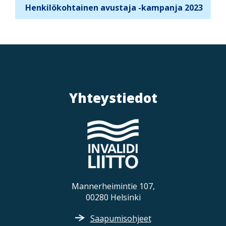
r
Henkilökohtainen avustaja -kampanja 2023
n
a
v
i
g
a
Yhteystiedot
t
i
o
n
Mannerheimintie 107,
00280 Helsinki
Saapumisohjeet