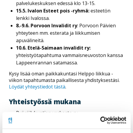
palvelukeskuksen edessä klo 13-15.
15.5. Ivalon Esteet pois -ryhmä:
esteetön
lenkki Ivalossa.
8.-9.6. Porvoon Invalidit ry
: Porvoon Päivien
yhteyteen mm. esterata ja liikkumisen
apuvälineitä.
10.6. Etelä-Saimaan invalidit ry:
yhteistyötapahtuma vammaisneuvoston kanssa
Lappeenrannan satamassa.
Kysy lisää oman paikkakuntasi Helppo liikkua -
viikon tapahtumasta paikallisesta yhdistyksestäsi.
Löydät yhteystiedot tästä
.
Yhteistyössä mukana
Pyöräilykuntien verkosto ry
Voit osallistua Kilometrikisaan myös