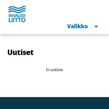
Avaa
Valikko
Hyppää
pääsisältöön
Uutiset
Ei uutisia.