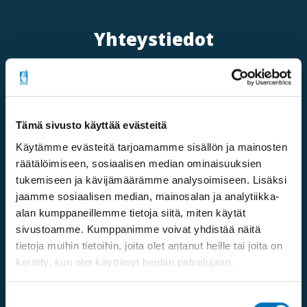
Yhteystiedot
Tämä sivusto käyttää evästeitä
Käytämme evästeitä tarjoamamme sisällön ja mainosten
Mannerheimintie 107,
räätälöimiseen, sosiaalisen median ominaisuuksien
00280 Helsinki
tukemiseen ja kävijämäärämme analysoimiseen. Lisäksi
jaamme sosiaalisen median, mainosalan ja analytiikka-
Saapumisohjeet
alan kumppaneillemme tietoja siitä, miten käytät
sivustoamme. Kumppanimme voivat yhdistää näitä
Puhelinvaihde:
09 613 191
tietoja muihin tietoihin, joita olet antanut heille tai joita on
kerätty, kun olet käyttänyt heidän palvelujaan.
Sähköposti:
fpd@invalidiliitto.fi
Suostumuksen