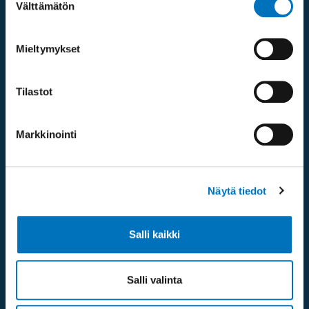
Välttämätön
valinta
Oikopolut
Mieltymykset
Verkkolaskuosoitteet
Tilastot
Medialle
Markkinointi
Ammattiopisto Spesia
Seuraa meitä
Näytä tiedot
Salli kaikki
Salli valinta
Ota yhteyttä / palaute