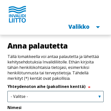
Avaa
Valikko
Hyppää
pääsisältöön
Anna palautetta
Tällä lomakkeella voi antaa palautetta ja lähettää
kehitysehdotuksia Invalidiliitolle.
Ethän kirjoita
tähän henkilökohtaisia tietojasi, esimerkiksi
henkilötunnusta tai terveystietoja. Tähdellä
merkityt (*) kentät ovat pakollisia.
Yhteydenoton aihe (pakollinen kenttä)
Nimesi