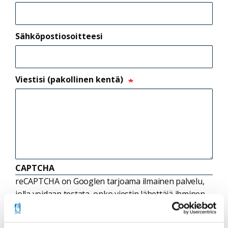
Sähköpostiosoitteesi
Viestisi (pakollinen kentä)
CAPTCHA
reCAPTCHA on Googlen tarjoama ilmainen palvelu,
jolla voidaan testata, onko viestin lähettäjä ihminen
ja estämään automaattisten roskapostien
lähettäminen.