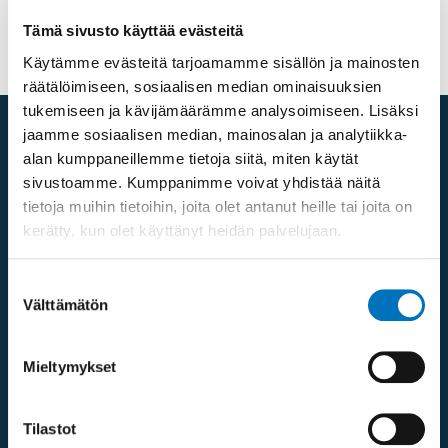
Tämä sivusto käyttää evästeitä
Lähetä
Käytämme evästeitä tarjoamamme sisällön ja mainosten
räätälöimiseen, sosiaalisen median ominaisuuksien
tukemiseen ja kävijämäärämme analysoimiseen. Lisäksi
jaamme sosiaalisen median, mainosalan ja analytiikka-
alan kumppaneillemme tietoja siitä, miten käytät
sivustoamme. Kumppanimme voivat yhdistää näitä
Yhteystiedot
tietoja muihin tietoihin, joita olet antanut heille tai joita on
kerätty, kun olet käyttänyt heidän palvelujaan.
Suostumuksen
Välttämätön
valinta
Mieltymykset
Mannerheimintie 107,
00280 Helsinki
Tilastot
Saapumisohjeet