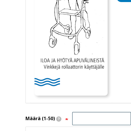
Määrä (1-50)
?