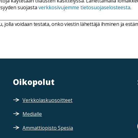
etoja käytetään tilausten käsittelyssä. Lähettämällä lomakk
yisyyden suojasta
verkkosivujemme tietosuojaselosteesta
.
jolla voidaan testata, onko viestin lähettäjä ihminen ja est
Oikopolut
Verkkolaskuosoitteet
Medialle
Ammattiopisto Spesia