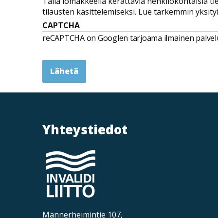
Tällä lomakkeella kerättäviä henkilökohtaisia ti
tilausten käsittelemiseksi. Lue tarkemmin yksit
CAPTCHA
reCAPTCHA on Googlen tarjoama ilmainen palvelu, 
Lähetä
Yhteystiedot
Mannerheimintie 107,