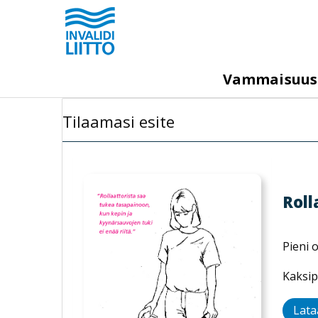
Hyppää
pääsisältöön
M
Vammaisuu
e
g
Tilaamasi esite
a
m
e
n
Roll
u
Pieni o
Kaksip
Lata