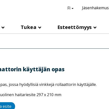
suomi,
Vaihda kieli
Jäsenhakemus
FI
H
e
a
s
Tukea
Esteettömyys
d
e
r
l
i
n
aattorin käyttäjän opas
k
s
pas, jossa hyödyllisiä vinkkejä rollaattorin käyttäjälle.
uolinen haitariesite 297 x 210 mm
a esite