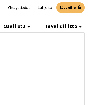
Yhteystiedot
Lahjoita
Jäsenille
Osallistu
Invalidiliitto