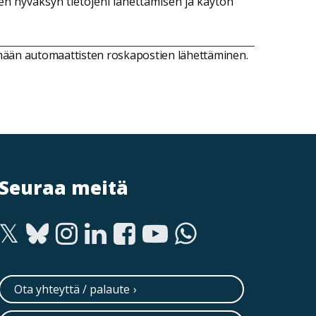
een hyväksyn tietojeni lähettämisen ja käytön
ämään automaattisten roskapostien lähettäminen.
Seuraa meitä
Ota yhteyttä / palaute