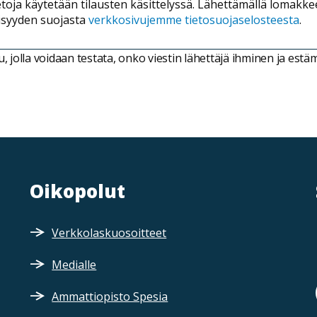
etoja käytetään tilausten käsittelyssä. Lähettämällä lomakk
yisyyden suojasta
verkkosivujemme tietosuojaselosteesta
.
jolla voidaan testata, onko viestin lähettäjä ihminen ja est
Oikopolut
Verkkolaskuosoitteet
Medialle
Ammattiopisto Spesia