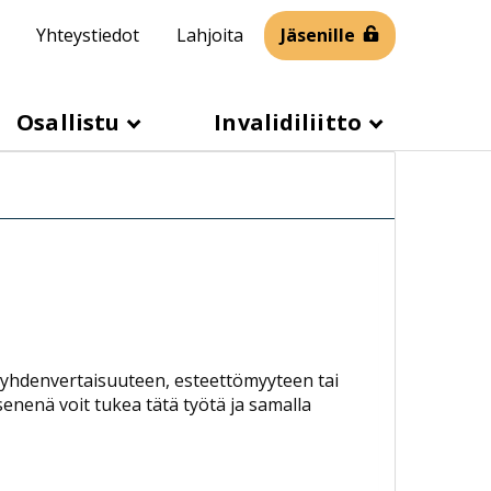
Yhteystiedot
Lahjoita
Jäsenille
Osallistu
Invalidiliitto
yhden­vertaisuuteen, esteettömyyteen tai
enenä voit tukea tätä työtä ja samalla