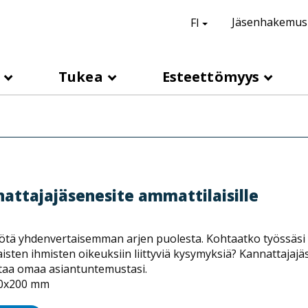
suomi,
Vaihda kieli
Jäsenhakemus
FI
H
e
a
s
Tukea
Esteettömyys
d
e
r
l
i
n
attajajäsenesite ammattilaisille
k
s
ötä yhdenvertaisemman arjen puolesta. Kohtaatko työssäsi 
sten ihmisten oikeuksiin liittyviä kysymyksiä? Kannattajajäs
taa omaa asiantuntemustasi.
10x200 mm