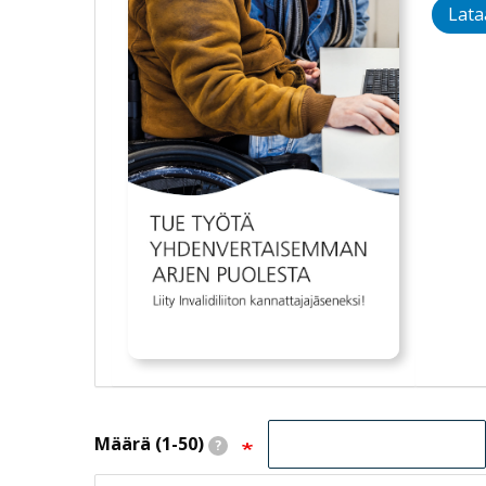
Lata
Määrä (1-50)
?