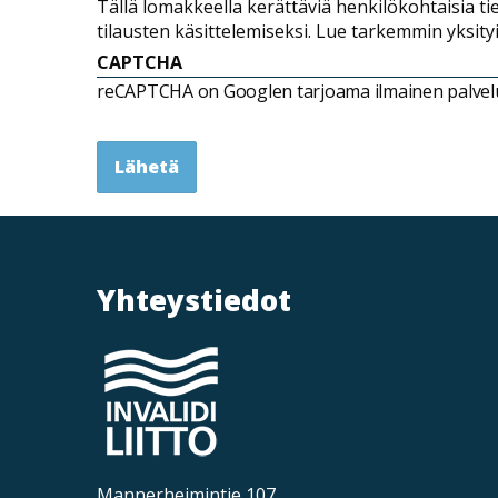
Tällä lomakkeella kerättäviä henkilökohtaisia ti
tilausten käsittelemiseksi. Lue tarkemmin yksit
CAPTCHA
reCAPTCHA on Googlen tarjoama ilmainen palvelu, 
Lähetä
Yhteystiedot
Mannerheimintie 107,