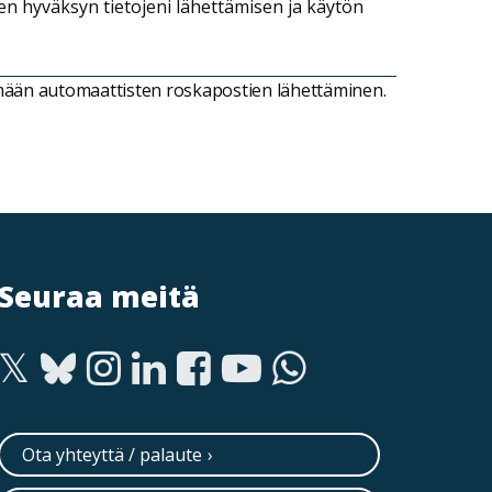
een hyväksyn tietojeni lähettämisen ja käytön
ämään automaattisten roskapostien lähettäminen.
Seuraa meitä
Ota yhteyttä / palaute