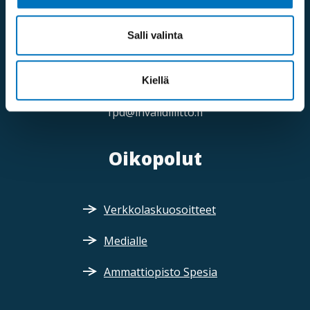
Saapumisohjeet
Salli valinta
Puhelinvaihde:
09 613 191
Kiellä
Sähköposti:
fpd@invalidiliitto.fi
Oikopolut
Verkkolaskuosoitteet
Medialle
Ammattiopisto Spesia