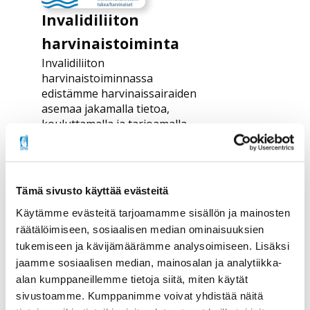
Invalidiliiton
harvinaistoiminta
Invalidiliiton
harvinaistoiminnassa
edistämme harvinaissairaiden
asemaa jakamalla tietoa,
kouluttamalla ja tarjoamalla
mahdollisuuksia
vertaistukeen. Toimintamme
on suunnattu kaikenikäisille
harvinaissairaille ja heidän
Tämä sivusto käyttää evästeitä
läheisilleen. Toimimme etenkin
Käytämme evästeitä tarjoamamme sisällön ja mainosten
tuki- ja liikuntaelimiin liittyvien
harvinaissairauksien parissa.
räätälöimiseen, sosiaalisen median ominaisuuksien
tukemiseen ja kävijämäärämme analysoimiseen. Lisäksi
Kaksipuolinen esite koko 99 x
jaamme sosiaalisen median, mainosalan ja analytiikka-
210 mm
alan kumppaneillemme tietoja siitä, miten käytät
sivustoamme. Kumppanimme voivat yhdistää näitä
Lataa esite