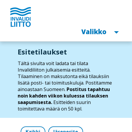
Avaa
Valikko
Hyppää
Esitetilaukset
pääsisältöön
Tältä sivulta voit ladata tai tilata
Invalidiliiton julkaisemia esitteitä.
Tilaaminen on maksutonta eikä tilauksiin
lisätä posti- tai toimituskuluja. Postitamme
ainoastaan Suomeen.
Postitus tapahtuu
noin kahden viikon kuluessa tilauksen
saapumisesta.
Esitteiden suurin
toimitettava määrä on 50 kpl.
Kaikki
Jäsenesite