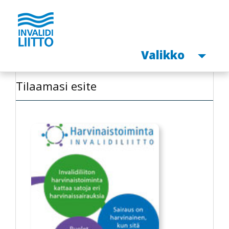
Avaa
Valikko
Hyppää
Tilaamasi esite
pääsisältöön