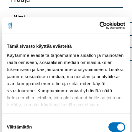
Nimi
Katuosoite
Tämä sivusto käyttää evästeitä
Käytämme evästeitä tarjoamamme sisällön ja mainosten
räätälöimiseen, sosiaalisen median ominaisuuksien
Postinumero
tukemiseen ja kävijämäärämme analysoimiseen. Lisäksi
jaamme sosiaalisen median, mainosalan ja analytiikka-
alan kumppaneillemme tietoja siitä, miten käytät
sivustoamme. Kumppanimme voivat yhdistää näitä
Puhelinnumero
tietoja muihin tietoihin, joita olet antanut heille tai joita on
kerätty, kun olet käyttänyt heidän palvelujaan.
Suostumuksen
Välttämätön
valinta
Tällä lomakkeella kerättäviä henkilökohtaisia