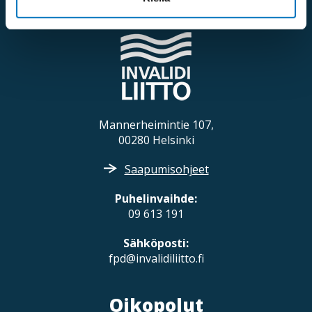
Yhteystiedot
Mannerheimintie 107,
00280 Helsinki
Saapumisohjeet
Puhelinvaihde:
09 613 191
Sähköposti:
fpd@invalidiliitto.fi
Oikopolut