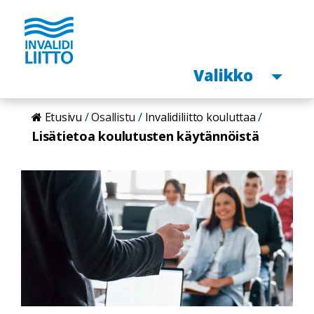
Avaa
Valikko
Hyppää
Etusivu
Osallistu
Invalidiliitto kouluttaa
pääsisältöön
Lisätietoa koulutusten käytännöistä