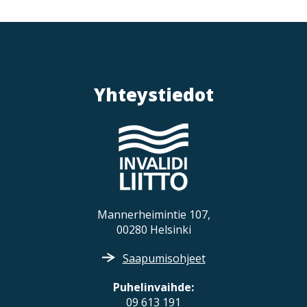
d
e
b
a
r
Yhteystiedot
n
a
v
i
g
a
t
Mannerheimintie 107,
00280 Helsinki
i
o
Saapumisohjeet
n
Puhelinvaihde:
09 613 191