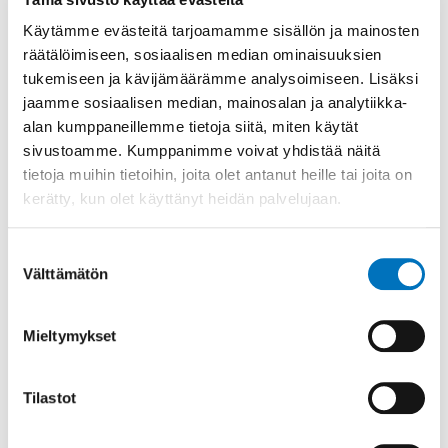
Käytämme evästeitä tarjoamamme sisällön ja mainosten
Omaa autoa käyttäville matkakulut korvataan, jos
räätälöimiseen, sosiaalisen median ominaisuuksien
vamman aiheuttaman haitan vuoksi ei voi
tukemiseen ja kävijämäärämme analysoimiseen. Lisäksi
matkustaa julkisilla liikennevälineillä. Korvaus on 33
jaamme sosiaalisen median, mainosalan ja analytiikka-
snt/km, kyydissä olevilta 5 snt/km.
alan kumppaneillemme tietoja siitä, miten käytät
Lentäen tai invataksilla tehdyt matkat korvataan
sivustoamme. Kumppanimme voivat yhdistää näitä
vain, jos muiden liikennevälineiden käyttö on
tietoja muihin tietoihin, joita olet antanut heille tai joita on
vamman vuoksi mahdotonta. Matkoista on
kerätty, kun olet käyttänyt heidän palvelujaan.
sovittava aina etukäteen koulutussuunnittelija
Johanna Pölkin kautta,
Suostumuksen
johanna.polkki@invalidiliitto.fi
, p. 044 465 6061.
Välttämätön
valinta
Lisätietoja
Mieltymykset
koulutussuunnittelija Johanna Pölkki, p. 044 465
6061,
johanna.polkki@invalidiliitto.fi
Tilastot
Tutustu Invalidiliiton jäsen- ja
koulutusrekisteritietosuojaselosteeseen (pdf)