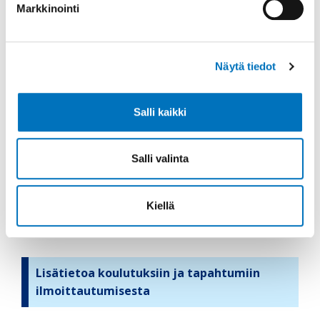
Markkinointi
Invalidiliiton koulutusta rahoitetaan Invalidiliiton
omin varoin, STEA-avustuksilla ja Opintokeskus
Siviksen tuella.
Näytä tiedot
Salli kaikki
Salli valinta
Kiellä
Jaa sosiaalisessa mediassa
Lisätietoa koulutuksiin ja tapahtumiin
S
ilmoittautumisesta
i