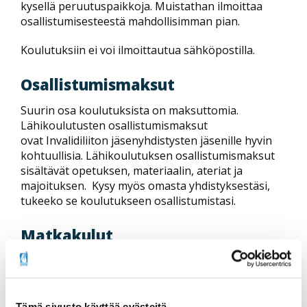
kysellä peruutuspaikkoja. Muistathan ilmoittaa
osallistumisesteestä mahdollisimman pian.
Koulutuksiin ei voi ilmoittautua sähköpostilla.
Osallistumismaksut
Suurin osa koulutuksista on maksuttomia.
Lähikoulutusten osallistumismaksut
ovat Invalidiliiton jäsenyhdistysten jäsenille hyvin
kohtuullisia. Lähikoulutuksen osallistumismaksut
sisältävät opetuksen, materiaalin, ateriat ja
majoituksen. Kysy myös omasta yhdistyksestäsi,
tukeeko se koulutukseen osallistumistasi.
Matkakulut
Matkakulut useimpiin koulutustilaisuuksiin
seminaareja lukuun ottamatta korvataan
yhdistysten jäsenille. Korvausperusteena on
julkisen liikenteen taksojen mukainen korvaus.
Tämä sivusto käyttää evästeitä