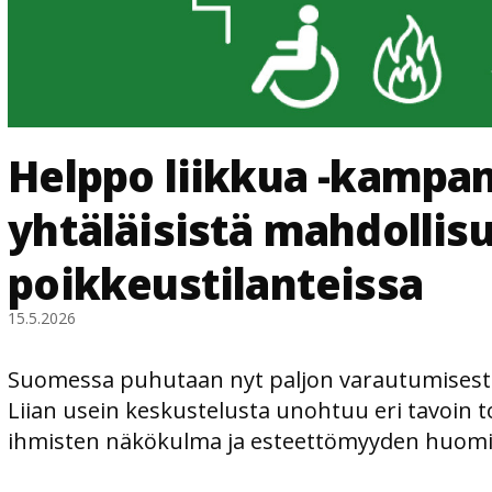
Helppo liikkua -kampa
yhtäläisistä mahdollisu
poikkeustilanteissa
15.5.2026
Suomessa puhutaan nyt paljon varautumisesta 
Liian usein keskustelusta unohtuu eri tavoin to
ihmisten näkökulma ja esteettömyyden huom