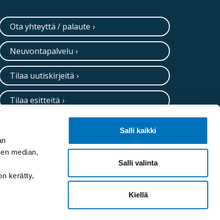
Ota yhteyttä / palaute
Neuvontapalvelu
Tilaa uutiskirjeitä
Tilaa esitteitä
Salli kaikki
an
sen median,
Salli valinta
on kerätty,
Kiellä