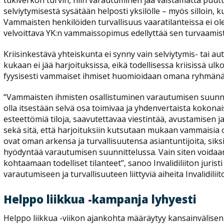
tukiverkon turvin, niin varautuminen jää väistämättä puutt
selviytymisestä sysätään helposti yksilölle – myös silloin, kun
Vammaisten henkilöiden turvallisuus vaaratilanteissa ei o
velvoittava YK:n vammaissopimus edellyttää sen turvaamist
Kriisinkestävä yhteiskunta ei synny vain selviytymis- tai aut
kukaan ei jää harjoituksissa, eikä todellisessa kriisissä ulk
fyysisesti vammaiset ihmiset huomioidaan omana ryhmänä
“Vammaisten ihmisten osallistuminen varautumisen suunnitt
olla itsestään selvä osa toimivaa ja yhdenvertaista kokonai
esteettömiä tiloja, saavutettavaa viestintää, avustamisen 
sekä sitä, että harjoituksiin kutsutaan mukaan vammaisia o
ovat oman arkensa ja turvallisuutensa asiantuntijoita, si
hyödyntää varautumisen suunnittelussa. Vain siten voidaan
kohtaamaan todelliset tilanteet”, sanoo Invalidiliiton jurist
varautumiseen ja turvallisuuteen liittyviä aiheita Invalidiliit
Helppo liikkua -kampanja lyhyesti
Helppo liikkua -viikon ajankohta määräytyy kansainvälisen