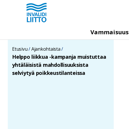
Hyppää
pääsisältöön
M
Vammaisuu
e
g
Etusivu
Ajankohtaista
a
Helppo liikkua -kampanja muistuttaa
m
yhtäläisistä mahdollisuuksista
e
selviytyä poikkeustilanteissa
n
u