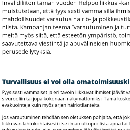
Invalidiliiton tämän vuoden Helppo liikkua -k
muistutetaan, että fyysisesti vammaisilla ihmisi
mahdollisuudet varautua häiriö- ja poikkeustilan
niistä. Kampanjan teema ”varautuminen ja tur
meitä myös siitä, että esteetön ympäristö, toi
saavutettava viestintä ja apuvälineiden huomio
perusedellytyksiä.
Turvallisuus ei voi olla omatoimisuuski
Fyysisesti vammaiset ja eri tavoin liikkuvat ihmiset jäävät
sivurooliin tai jopa kokonaan näkymättömiksi. Tämä koske
evakuointeja kuin myös arjen häiriötilanteita.
Jos varautuminen tehdään sen oletuksen pohjalta, että jok
liikkuvan lähtökohtaisesti itse ilman ulkopuolista apua 