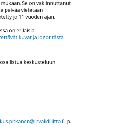
) mukaan. Se on vakiinnuttanut
a päivää vietetään
ietetty jo 11 vuoden ajan.
sa on erilaisia
ettävät kuvat ja logot tästä
.
 osallistua keskusteluun
us.pitkanen@invalidiliitto.fi
, p.