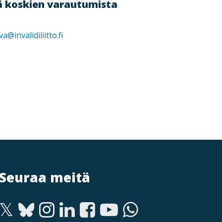
tä koskien varautumista
va@invalidiliitto.fi
Seuraa meitä