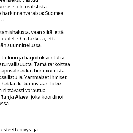
eelliseksi. Vastuu
 se ei ole realistista.
le harkinnanvaraista: Suomea
a.
tamishalusta, vaan siitä, että
opuolelle. On tärkeää, että
än suunnittelussa.
eluun ja harjoituksiin tulisi
sturvallisuutta. Tämä tarkoittaa
ja apuvälineiden huomioimista
sallistujia. Vammaiset ihmiset
ksi heidän kokemustaan tulee
 riittävästi varautua
i
Ranja Alava
, joka koordinoi
ossa.
 esteettömyys- ja