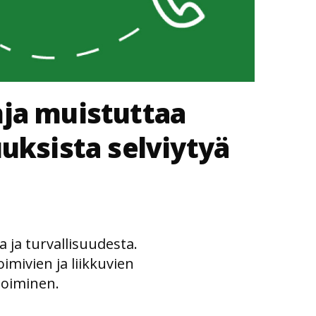
nja muistuttaa
uksista selviytyä
ja turvallisuudesta.
imivien ja liikkuvien
ioiminen.