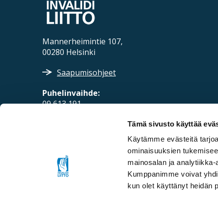
Mannerheimintie 107,
00280 Helsinki
Saapumisohjeet
Puhelinvaihde:
09 613 191
Sähköposti:
Tämä sivusto käyttää eväs
fpd@invalidiliitto.fi
Käytämme evästeitä tarjoa
ominaisuuksien tukemisee
mainosalan ja analytiikka-
Kumppanimme voivat yhdistää 
kun olet käyttänyt heidän 