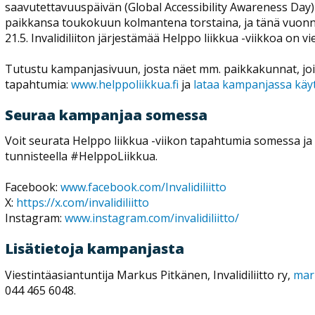
saavutettavuuspäivän (Global Accessibility Awareness Day
paikkansa toukokuun kolmantena torstaina, ja tänä vuonn
21.5. Invalidiliiton järjestämää Helppo liikkua -viikkoa on v
Tutustu kampanjasivuun, josta näet mm. paikkakunnat, jois
tapahtumia:
www.helppoliikkua.fi
ja
lataa kampanjassa käyt
Seuraa kampanjaa somessa
Voit seurata Helppo liikkua -viikon tapahtumia somessa ja
tunnisteella #HelppoLiikkua.
Facebook:
www.facebook.com/Invalidiliitto
​
X:
https://x.com/invalidiliitto
Instagram:
www.instagram.com/invalidiliitto/
​
Lisätietoja kampanjasta
Viestintäasiantuntija Markus Pitkänen, Invalidiliitto ry,
mark
044 465 6048.