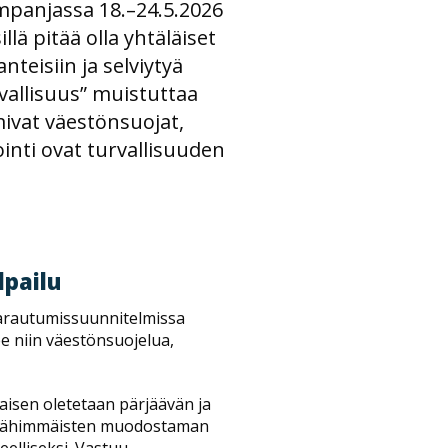
ampanjassa 18.–24.5.2026
llä pitää olla yhtäläiset
teisiin ja selviytyä
vallisuus” muistuttaa
mivat väestönsuojat,
inti ovat turvallisuuden
lpailu
 varautumissuunnitelmissa
e niin väestönsuojelua,
aisen oletetaan pärjäävän ja
tai lähimmäisten muodostaman