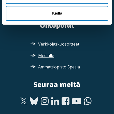
Sähköposti:
fpd@invalidiliitto.fi
Kiellä
Oikopolut
Verkkolaskuosoitteet
Medialle
Ammattiopisto Spesia
Seuraa meitä