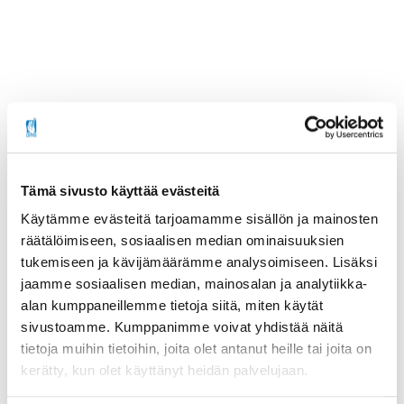
Jaa sosiaalisessa mediassa
Tämä sivusto käyttää evästeitä
Lisätietoa
Käytämme evästeitä tarjoamamme sisällön ja mainosten
räätälöimiseen, sosiaalisen median ominaisuuksien
tukemiseen ja kävijämäärämme analysoimiseen. Lisäksi
Lisätietoja:
jaamme sosiaalisen median, mainosalan ja analytiikka-
Maritta Wilberz
alan kumppaneillemme tietoja siitä, miten käytät
Pääkirjanpitäjä
sivustoamme. Kumppanimme voivat yhdistää näitä
maritta.wilberz(at)invalidiliitto.fi
tietoja muihin tietoihin, joita olet antanut heille tai joita on
kerätty, kun olet käyttänyt heidän palvelujaan.