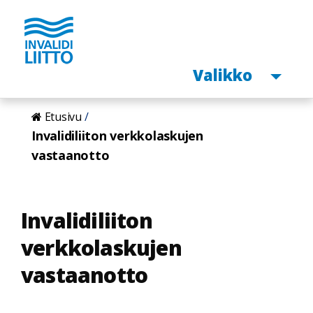
Avaa
Valikko
Hyppää
Etusivu
pääsisältöön
Invalidiliiton verkkolaskujen
vastaanotto
Invalidiliiton
verkkolaskujen
vastaanotto