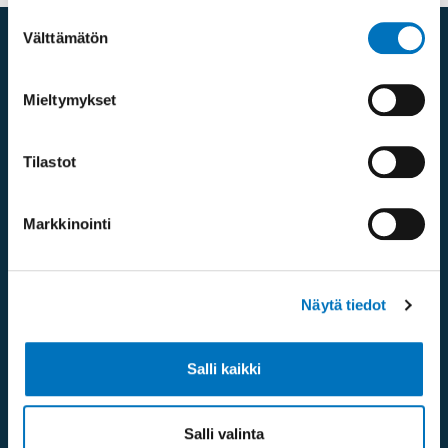
Suostumuksen
Välttämätön
valinta
Mieltymykset
Yhteystiedot
Tilastot
Markkinointi
Mannerheimintie 107,
Näytä tiedot
00280 Helsinki
Saapumisohjeet
Salli kaikki
Puhelinvaihde:
09 613 191
Salli valinta