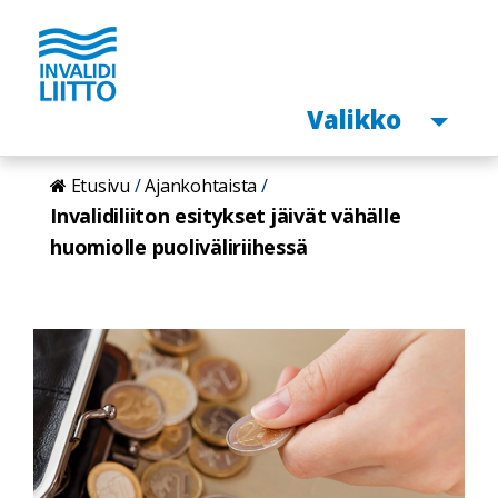
Avaa
Valikko
Hyppää
Etusivu
Ajankohtaista
pääsisältöön
Invalidiliiton esitykset jäivät vähälle
huomiolle puoliväliriihessä