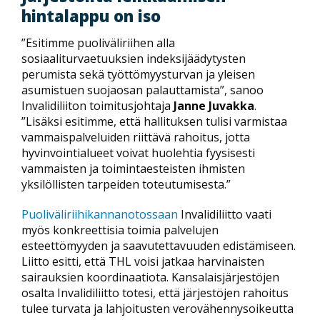
hintalappu on iso
”Esitimme puoliväliriihen alla
sosiaaliturvaetuuksien indeksijäädytysten
perumista sekä työttömyysturvan ja yleisen
asumistuen suojaosan palauttamista”, sanoo
Invalidiliiton toimitusjohtaja
Janne Juvakka
.
”Lisäksi esitimme, että hallituksen tulisi varmistaa
vammaispalveluiden riittävä rahoitus, jotta
hyvinvointialueet voivat huolehtia fyysisesti
vammaisten ja toimintaesteisten ihmisten
yksilöllisten tarpeiden toteutumisesta.”
Puoliväliriihikannanotossaan
Invalidiliitto vaati
myös konkreettisia toimia palvelujen
esteettömyyden ja saavutettavuuden edistämiseen.
Liitto esitti, että THL voisi jatkaa harvinaisten
sairauksien koordinaatiota. Kansalaisjärjestöjen
osalta Invalidiliitto totesi, että järjestöjen rahoitus
tulee turvata ja lahjoitusten verovähennysoikeutta