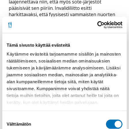
laajennettava niin, että myös sote-järjestöt
pääsisivät sen piiriin. Invalidiliitto esitti
harkittavaksi, että fyysisesti vammaisten nuorten
halukkuutta suorittaa asepalvelus selvitettäisiin,
koska pyörätuolia käyttäväkin voi palvella
isänmaata. Liitto kannusti hallitusta edistämään
vammaisten ihmisten työllistymistä.
Tämä sivusto käyttää evästeitä
Edellä mainituista asioista ainoastaan sote-
Käytämme evästeitä tarjoamamme sisällön ja mainosten
järjestöjen rahoitus mainitaan puoliväliriihen
räätälöimiseen, sosiaalisen median ominaisuuksien
päätöksissä. Ja sekin päinvastoin kuin esitimme, eli
tukemiseen ja kävijämäärämme analysoimiseen. Lisäksi
hallitus leikkaa STEA-rahoitusta vielä 10 miljoonalla
jaamme sosiaalisen median, mainosalan ja analytiikka-
eurolla. Hallituskauden järjestöavustusleikkausten
alan kumppaneillemme tietoja siitä, miten käytät
kokonaissumma on tällä hetkellä 140 miljoonaa
sivustoamme. Kumppanimme voivat yhdistää näitä
euroa. ”Sote-järjestöt ovat tehneet enemmän kuin
oman osansa talouden tasapainottamiseksi. On
tietoja muihin tietoihin, joita olet antanut heille tai joita on
hyvä huomioida, että järjestöiltä leikkaaminen voi
kerätty, kun olet käyttänyt heidän palvelujaan.
tulla pitkällä aikavälillä kovin kalliiksi, kun
ennaltaehkäisevä työ vähenee ja ongelmien
Suostumuksen
syvetessä niiden hintalappu kasvaa”, sanoo
Välttämätön
valinta
Juvakka.