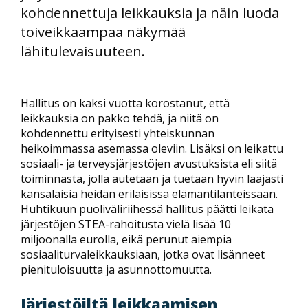
kohdennettuja leikkauksia ja näin luoda
toiveikkaampaa näkymää
lähitulevaisuuteen.
Hallitus on kaksi vuotta korostanut, että
leikkauksia on pakko tehdä, ja niitä on
kohdennettu erityisesti yhteiskunnan
heikoimmassa asemassa oleviin. Lisäksi on leikattu
sosiaali- ja terveysjärjestöjen avustuksista eli siitä
toiminnasta, jolla autetaan ja tuetaan hyvin laajasti
kansalaisia heidän erilaisissa elämäntilanteissaan.
Huhtikuun puoliväliriihessä hallitus päätti leikata
järjestöjen STEA-rahoitusta vielä lisää 10
miljoonalla eurolla, eikä perunut aiempia
sosiaaliturvaleikkauksiaan, jotka ovat lisänneet
pienituloisuutta ja asunnottomuutta.
Järjestöiltä leikkaamisen