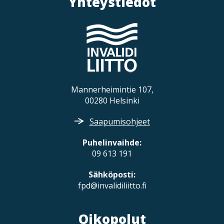
Yhteystiedot
Mannerheimintie 107,
00280 Helsinki
Saapumisohjeet
Puhelinvaihde:
09 613 191
Sähköposti:
fpd@invalidiliitto.fi
Oikopolut