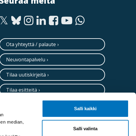
Seuraa meitä
Ota yhteyttä / palaute
Neuvontapalvelu
Tilaa uutiskirjeitä
Tilaa esitteitä
Salli kaikki
an
sen median,
Salli valinta