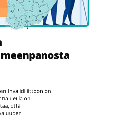
n
oimeenpanosta
 Invalidiliittoon on
tialueilla on
tää, että
ava uuden