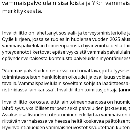
vammaispalvelulain sisällöistä ja YK:n vamma
merkityksestä.
Invalidiliitto on lähettänyt sosiaali- ja terveysministeriölle 
Oy:lle kirjeen, jossa se tuo esiin huolensa vuoden 2025 al
vammaispalvelulain toimeenpanosta hyvinvointialueilla. Li
yhteydenotot kertovat epäselvyyksistä vammaispalvelulain
epäyhdenvertaisesta kohtelusta palveluiden myöntämisess
”Vammaispalveluiden resurssit on turvattava, jotta fyysise
toimintaesteisten henkilöiden oikeudet ja osallisuus voidaa
tavalla. Vammaispalvelulain soveltamisohjeita laadittaessa 
ristiriidassa lain kanssa”, Invalidiliiton toimitusjohtaja
Jann
Invalidiliitto korostaa, että lain toimeenpanossa on huomio
lähtöisyys, yksilölliset tarpeet sekä palveluiden jatkuvuus, 
Asiakasosallisuuden toteutuminen edellyttää vammaisten 
riittävän varhaisessa vaiheessa heitä koskevaa päätöksent
Hyvinvointialueiden vammaisneuvostot sivuutetaan kuiten