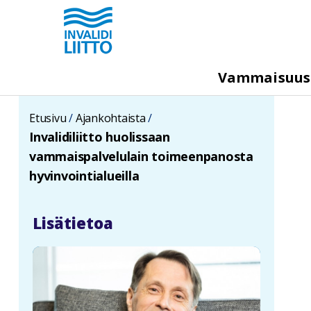
Hyppää
pääsisältöön
M
Vammaisuu
e
g
Etusivu
Ajankohtaista
a
Invalidiliitto huolissaan
m
vammaispalvelulain toimeenpanosta
e
hyvinvointialueilla
n
u
Lisätietoa