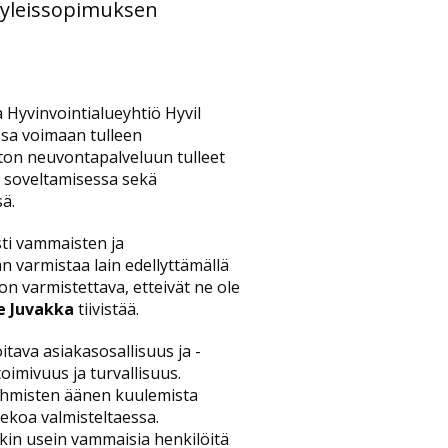
isyleissopimuksen
ja Hyvinvointialueyhtiö Hyvil
ussa voimaan tulleen
iton neuvontapalveluun tulleet
 soveltamisessa sekä
ä.
sti vammaisten ja
n varmistaa lain edellyttämällä
on varmistettava, etteivät ne ole
e Juvakka
tiivistää.
itava asiakasosallisuus ja -
toimivuus ja turvallisuus.
ihmisten äänen kuulemista
ekoa valmisteltaessa.
kin usein vammaisia henkilöitä