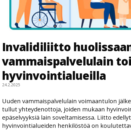
Invalidiliitto huolissaa
vammaispalvelulain t
hyvinvointialueilla
24.2.2025
Uuden vammaispalvelulain voimaantulon jälkeen
tullut yhteydenottoja, joiden mukaan hyvinvoin
epäselvyyksiä lain soveltamisessa. Liitto edellyt
hyvinvointialueiden henkilöstöä on koulutett