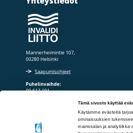
Yhteystiedot
Mannerheimintie 107,
00280 Helsinki
Saapumisohjeet
Puhelinvaihde:
09 613 191
Sähköposti:
Tämä sivusto käyttää eväs
fpd@invalidiliitto.fi
Käytämme evästeitä tarjoa
ominaisuuksien tukemisee
mainosalan ja analytiikka-