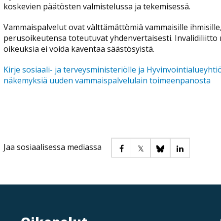
koskevien päätösten valmistelussa ja tekemisessä.
Vammaispalvelut ovat välttämättömiä vammaisille ihmisille,
perusoikeutensa toteutuvat yhdenvertaisesti. Invalidiliitto 
oikeuksia ei voida kaventaa säästösyistä.
Kirje sosiaali- ja terveysministeriölle ja Hyvinvointialueyhtiö 
näkemyksiä uuden vammaispalvelulain toimeenpanosta
Jaa sosiaalisessa mediassa