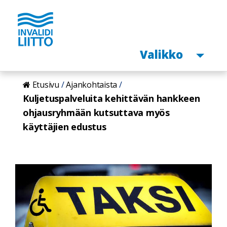
Avaa
Valikko
Hyppää
Etusivu
Ajankohtaista
pääsisältöön
Kuljetuspalveluita kehittävän hankkeen
ohjausryhmään kutsuttava myös
käyttäjien edustus