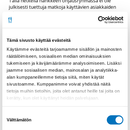
Tällä hetkellä hankkeen ohjausryhmässä ei ole
julkisesti tuettuja matkoja käyttävien asiakkaiden
edustusta.
Lain muuttamisen tavoitteena on
kuljetuspalveluiden kehittäminen keräämällä lisää
tietoa julkisesti tuetuista henkilökuljetuksista ja
Tämä sivusto käyttää evästeitä
niiden asiakkaista. Asiakkaiden tietosuojan
Käytämme evästeitä tarjoamamme sisällön ja mainosten
varmistamiseksi on määriteltävä tarkkaan, mitä
räätälöimiseen, sosiaalisen median ominaisuuksien
tietoa käsitellään, kuka käsittelee tietoja ja miten
niitä käsitellään. Invalidiliitto näkee tietosuojan
tukemiseen ja kävijämäärämme analysoimiseen. Lisäksi
toteutumisen kannalta perusteltuna pelkästään
jaamme sosiaalisen median, mainosalan ja analytiikka-
yksilöivän tunnuksen, esimerkiksi asiakasnumeron
alan kumppaneillemme tietoja siitä, miten käytät
käyttämisen.
sivustoamme. Kumppanimme voivat yhdistää näitä
tietoja muihin tietoihin, joita olet antanut heille tai joita on
Vaikutusten arvioinnissa korostuu mahdollinen
kerätty, kun olet käyttänyt heidän palvelujaan.
kustannusten säästöpotentiaali. Säästötavoitteet
eivät saa kuitenkaan ohittaa vammaisen henkilön
yhdenvertaista oikeutta itsenäiseen liikkumiseen.
Suostumuksen
Välttämätön
Vaikutusten arvioinnissa tulisi kiinnittää huomiota
valinta
myös siihen, miten kokeilussa kerätty tieto