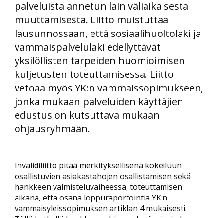
palveluista annetun lain väliaikaisesta
muuttamisesta. Liitto muistuttaa
lausunnossaan, että sosiaalihuoltolaki ja
vammaispalvelulaki edellyttävät
yksilöllisten tarpeiden huomioimisen
kuljetusten toteuttamisessa. Liitto
vetoaa myös YK:n vammaissopimukseen,
jonka mukaan palveluiden käyttäjien
edustus on kutsuttava mukaan
ohjausryhmään.
Invalidiliitto pitää merkityksellisenä kokeiluun
osallistuvien asiakastahojen osallistamisen sekä
hankkeen valmisteluvaiheessa, toteuttamisen
aikana, että osana loppuraportointia YK:n
vammaisyleissopimuksen artiklan 4 mukaisesti.