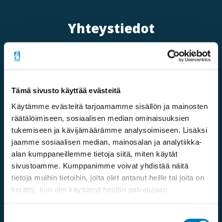
Yhteystiedot
Tämä sivusto käyttää evästeitä
Käytämme evästeitä tarjoamamme sisällön ja mainosten
Mannerheimintie 107,
räätälöimiseen, sosiaalisen median ominaisuuksien
00280 Helsinki
tukemiseen ja kävijämäärämme analysoimiseen. Lisäksi
jaamme sosiaalisen median, mainosalan ja analytiikka-
Saapumisohjeet
alan kumppaneillemme tietoja siitä, miten käytät
sivustoamme. Kumppanimme voivat yhdistää näitä
Puhelinvaihde:
09 613 191
tietoja muihin tietoihin, joita olet antanut heille tai joita on
kerätty, kun olet käyttänyt heidän palvelujaan.
Sähköposti:
fpd@invalidiliitto.fi
Suostumuksen