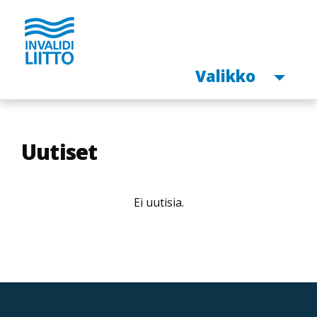
Avaa
Valikko
Hyppää
pääsisältöön
Uutiset
Ei uutisia.