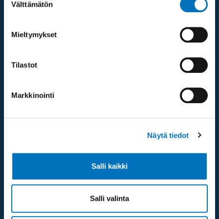
Välttämätön
valinta
Oikopolut
Mieltymykset
Verkkolaskuosoitteet
Tilastot
Medialle
Markkinointi
Ammattiopisto Spesia
Seuraa meitä
Näytä tiedot
Salli kaikki
Salli valinta
Ota yhteyttä / palaute