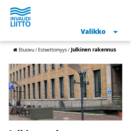
Avaa
Valikko
Hyppää
Julkinen rakennus
Etusivu
Esteettömyys
pääsisältöön