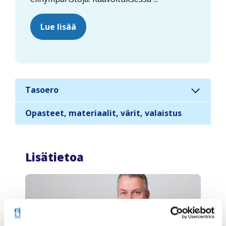
Lue lisää
Tasoero
S
i
Opasteet, materiaalit, värit, valaistus
d
e
b
Lisätietoa
a
r
n
a
v