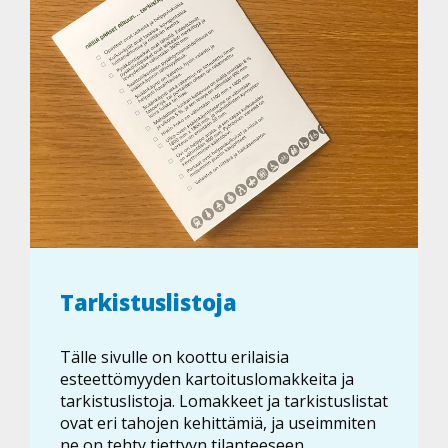
Tarkistuslistoja
Tälle sivulle on koottu erilaisia
esteettömyyden kartoituslomakkeita ja
tarkistuslistoja. Lomakkeet ja tarkistuslistat
ovat eri tahojen kehittämiä, ja useimmiten
ne on tehty tiettyyn tilanteeseen,