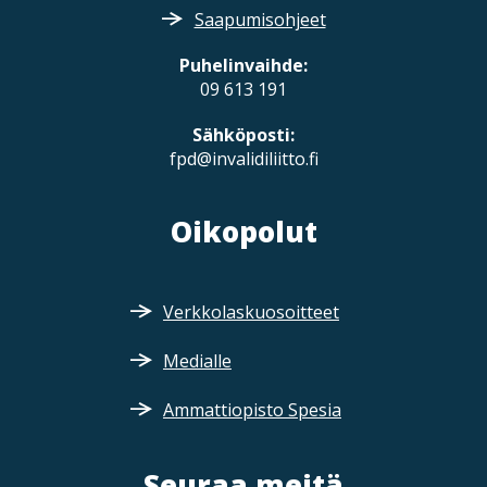
Saapumisohjeet
Puhelinvaihde:
09 613 191
Sähköposti:
fpd@invalidiliitto.fi
Oikopolut
Verkkolaskuosoitteet
Medialle
Ammattiopisto Spesia
Seuraa meitä