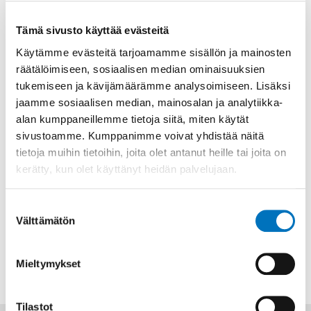
i
Tämä sivusto käyttää evästeitä
g
Käytämme evästeitä tarjoamamme sisällön ja mainosten
a
räätälöimiseen, sosiaalisen median ominaisuuksien
t
Esteettömyysasiantuntija
tukemiseen ja kävijämäärämme analysoimiseen. Lisäksi
i
jaamme sosiaalisen median, mainosalan ja analytiikka-
Ari Kurppa
o
alan kumppaneillemme tietoja siitä, miten käytät
n
Työskentelen Invalidiliitossa
sivustoamme. Kumppanimme voivat yhdistää näitä
esteettömyysasiantuntijana.
tietoja muihin tietoihin, joita olet antanut heille tai joita on
kerätty, kun olet käyttänyt heidän palvelujaan.
050 430 7268
Suostumuksen
ari.kurppa@invalidiliitto.fi
Välttämätön
valinta
Mieltymykset
Tilastot