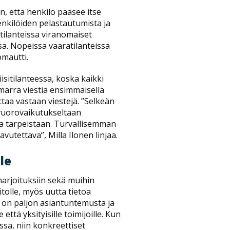
n, että henkilö pääsee itse
henkilöiden pelastautumista ja
atilanteissa viranomaiset
ssa. Nopeissa vaaratilanteissa
omautti.
isitilanteessa, koska kaikki
märrä viestiä ensimmäisellä
ttaa vastaan viestejä. ”Selkeän
 vuorovaikutukseltaan
sta tarpeistaan. Turvallisemman
vutettava”, Milla Ilonen linjaa.
le
-harjoituksiin sekä muihin
itolle, myös uutta tietoa
ä on paljon asiantuntemusta ja
että yksityisille toimijoille. Kun
ssa, niin konkreettiset