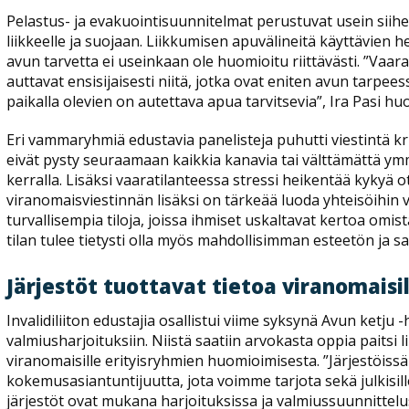
Pelastus- ja evakuointisuunnitelmat perustuvat usein siihe
liikkeelle ja suojaan. Liikkumisen apuvälineitä käyttävien 
avun tarvetta ei useinkaan ole huomioitu riittävästi. ”Vaar
auttavat ensisijaisesti niitä, jotka ovat eniten avun tarpee
paikalla olevien on autettava apua tarvitsevia”, Ira Pasi hu
Eri vammaryhmiä edustavia panelisteja puhutti viestintä kri
eivät pysty seuraamaan kaikkia kanavia tai välttämättä ym
kerralla. Lisäksi vaaratilanteessa stressi heikentää kykyä o
viranomaisviestinnän lisäksi on tärkeää luoda yhteisöihin
turvallisempia tiloja, joissa ihmiset uskaltavat kertoa omi
tilan tulee tietysti olla myös mahdollisimman esteetön ja saa
Järjestöt tuottavat tietoa viranomaisil
Invalidiliiton edustajia osallistui viime syksynä Avun ketju 
valmiusharjoituksiin. Niistä saatiin arvokasta oppia paitsi li
viranomaisille erityisryhmien huomioimisesta. ”Järjestöiss
kokemusasiantuntijuutta, jota voimme tarjota sekä julkisille 
järjestöt ovat mukana harjoituksissa ja valmiussuunnittelu