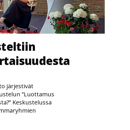
teltiin
rtaisuudesta
to järjestivät
ustelun ”Luottamus
ta?” Keskustelussa
 vammaryhmien