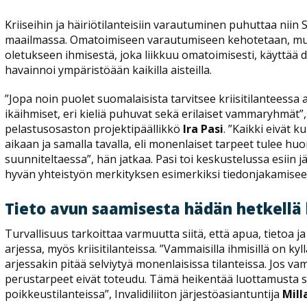
Kriiseihin ja häiriötilanteisiin varautuminen puhuttaa nii
maailmassa. Omatoimiseen varautumiseen kehotetaan, mut
oletukseen ihmisestä, joka liikkuu omatoimisesti, käyttää dig
havainnoi ympäristöään kaikilla aisteilla.
”Jopa noin puolet suomalaisista tarvitsee kriisitilanteess
ikäihmiset, eri kieliä puhuvat sekä erilaiset vammaryhmät”,
pelastusosaston projektipäällikkö
Ira Pasi
. ”Kaikki eivät 
aikaan ja samalla tavalla, eli monenlaiset tarpeet tulee h
suunniteltaessa”, hän jatkaa. Pasi toi keskustelussa esiin j
hyvän yhteistyön merkityksen esimerkiksi tiedonjakamiseen 
Tieto avun saamisesta hädän hetkellä 
Turvallisuus tarkoittaa varmuutta siitä, että apua, tietoa ja
arjessa, myös kriisitilanteissa. ”Vammaisilla ihmisillä on kyll
arjessakin pitää selviytyä monenlaisissa tilanteissa. Jos v
perustarpeet eivät toteudu. Tämä heikentää luottamusta sii
poikkeustilanteissa”, Invalidiliiton järjestöasiantuntija
Mill