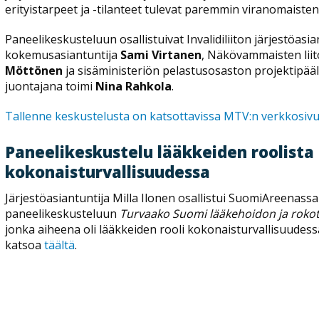
erityistarpeet ja -tilanteet tulevat paremmin viranomaisten t
Paneelikeskusteluun osallistuivat Invalidiliiton järjestöasia
kokemusasiantuntija
Sami Virtanen
, Näkövammaisten liit
Möttönen
ja sisäministeriön pelastusosaston projektipääll
juontajana toimi
Nina Rahkola
.
Tallenne keskustelusta on katsottavissa MTV:n verkkosivu
Paneelikeskustelu lääkkeiden roolista
kokonaisturvallisuudessa
Järjestöasiantuntija Milla Ilonen osallistui SuomiAreenass
paneelikeskusteluun
Turvaako Suomi lääkehoidon ja roko
jonka aiheena oli lääkkeiden rooli kokonaisturvallisuudess
katsoa
täältä
.