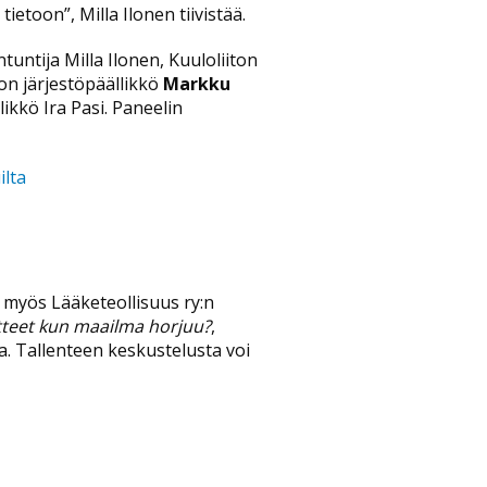
ietoon”, Milla Ilonen tiivistää.
ntuntija Milla Ilonen, Kuuloliiton
on järjestöpäällikkö
Markku
ikkö Ira Pasi. Paneelin
ilta
a myös Lääketeollisuus ry:n
tteet kun maailma horjuu?
,
a. Tallenteen keskustelusta voi