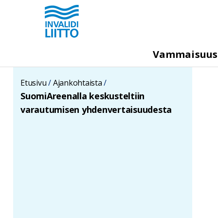
Hyppää
pääsisältöön
M
Vammaisuu
e
g
Etusivu
Ajankohtaista
a
SuomiAreenalla keskusteltiin
m
varautumisen yhdenvertaisuudesta
e
n
u