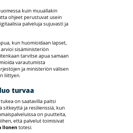
n Suomessa kuin muuallakin
ta ohjeet perustuvat usein
itaalisia palveluja sujuvasti ja
a apua, kun huomioidaan lapset,
 arvioi sisäministeriön
kuitenkaan tarvitse apua samaan
uomioida varautumista
ärjestöjen ja ministeriön välisen
liittyen.
luo turvaa
 tukea on saatavilla paitsi
ä sitkeyttä ja resilienssiä, kun
ammaispalveluissa on puutteita,
hen, että palvelut toimisivat
a Ilonen
totesi.