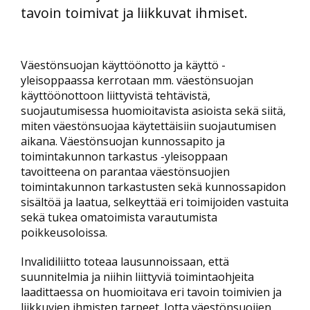
tavoin toimivat ja liikkuvat ihmiset.
Väestönsuojan käyttöönotto ja käyttö -
yleisoppaassa kerrotaan mm. väestönsuojan
käyttöönottoon liittyvistä tehtävistä,
suojautumisessa huomioitavista asioista sekä siitä,
miten väestönsuojaa käytettäisiin suojautumisen
aikana. Väestönsuojan kunnossapito ja
toimintakunnon tarkastus -yleisoppaan
tavoitteena on parantaa väestönsuojien
toimintakunnon tarkastusten sekä kunnossapidon
sisältöä ja laatua, selkeyttää eri toimijoiden vastuita
sekä tukea omatoimista varautumista
poikkeusoloissa.
Invalidiliitto toteaa lausunnoissaan, että
suunnitelmia ja niihin liittyviä toimintaohjeita
laadittaessa on huomioitava eri tavoin toimivien ja
liikkuvien ihmisten tarpeet. Jotta väestönsuojien