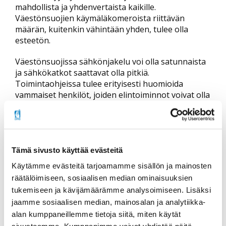
mahdollista ja yhdenvertaista kaikille.
Väestönsuojien käymäläkomeroista riittävän
määrän, kuitenkin vähintään yhden, tulee olla
esteetön.
Väestönsuojissa sähkönjakelu voi olla satunnaista
ja sähkökatkot saattavat olla pitkiä.
Toimintaohjeissa tulee erityisesti huomioida
vammaiset henkilöt, joiden elintoiminnot voivat olla
riippuvaisia sähköä vaativista apuvälineistä, kuten
hengityslaitteista. Myös muiden sähköisten
apuvälineiden, kuten liikkumisen tai viestinnän
apuvälineiden, käyttäjien tarpeet on otettava
huomioon ja varmistettava, että nämä laitteet
Tämä sivusto käyttää evästeitä
toimivat myös pitkäkestoisen sähkökatkon aikana.
Käytämme evästeitä tarjoamamme sisällön ja mainosten
Apuvälineiden käyttäjien on saatava tarvitsemiensa
räätälöimiseen, sosiaalisen median ominaisuuksien
apuvälineiden lisäksi mahdolliset opas- ja
tukemiseen ja kävijämäärämme analysoimiseen. Lisäksi
avustajakoirat mukaansa väestönsuojaan.
jaamme sosiaalisen median, mainosalan ja analytiikka-
alan kumppaneillemme tietoja siitä, miten käytät
Invalidiliitto muistuttaa, että yhdenvertaisuuslain