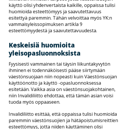
käyttö olisi yhdenvertaista kaikille, oppaissa tulisi
huomioida esteettömyys ja saavutettavuus
esitettyä paremmin. Tähän velvoittaa myös YK:n
vammaisyleissopimuksen artikla 9
esteettömyydestä ja saavutettavuudesta.
Keskeisiä huomioita
yleisopasluonnoksista
Fyysisesti vammainen tai täysin liikuntakyvytön
ihminen ei todennäköisesti pääse siirtymään
väestönsuojaan niin nopeasti kuin Väestönsuojan
käyttöönotto ja käyttö -opasluonnoksessa
esitetään. Vaikka asia on väestönsuojakohtainen,
niin Invalidiliitto ehdottaa, että tämän asian voisi
tuoda myös oppaaseen.
Invalidiliitto esittää, että oppaissa tulisi huomioida
paremmin väestönsuojien ja hätäpoistumisreittien
esteettömyys, jotta niiden käyttäminen olisi