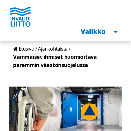
Avaa
Valikko
Hyppää
Etusivu
Ajankohtaista
pääsisältöön
Vammaiset ihmiset huomioitava
paremmin väestönsuojelussa