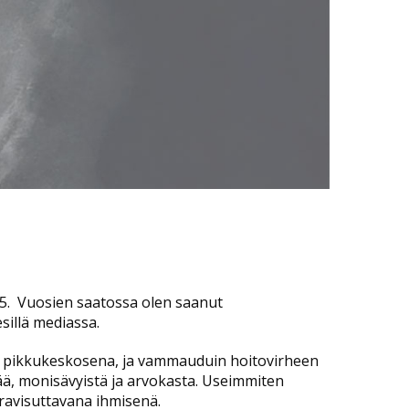
15. Vuosien saatossa olen saanut
esillä mediassa.
ssa pikkukeskosena, ja vammauduin hoitovirheen
ää, monisävyistä ja arvokasta. Useimmiten
 ravisuttavana ihmisenä.