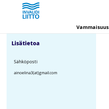
Hyppää
pääsisältöön
M
Vammaisuu
e
g
Lisätietoa
a
m
e
Sähköposti
n
ainoelina3(at)gmail.com
u