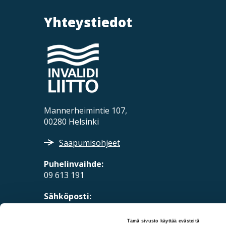
Yhteystiedot
Mannerheimintie 107,
00280 Helsinki
Saapumisohjeet
Puhelinvaihde:
09 613 191
Sähköposti:
fpd@invalidiliitto.fi
Tämä sivusto käyttää evästeitä