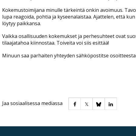
Kokemustoimijana minulle tärkeintä onkin avoimuus. Tavoi
lupa reagoida, pohtia ja kyseenalaistaa. Ajattelen, että ku
löytyy paikkansa.
Vaikka osallisuuden kokemukset ja perhesuhteet ovat suosi
tilaajatahoa kiinnostaa. Toiveita voi siis esittää!
Minuun saa parhaiten yhteyden sähköpostitse osoitteest
Jaa sosiaalisessa mediassa