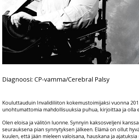
Diagnoosi: CP-vamma/Cerebral Palsy
Kouluttauduin Invalidiliiton kokemustoimijaksi vuonna 20
unohtumattomia mahdollisuuksia puhua, kirjoittaa ja olla 
Olen eloisa ja välitön luonne. Synnyin kaksosveljeni kan
seurauksena pian synnytyksen jälkeen. Elämä on ollut hyv
kuulen, että jään mieleen valoisana, hauskana ja ajatuksia