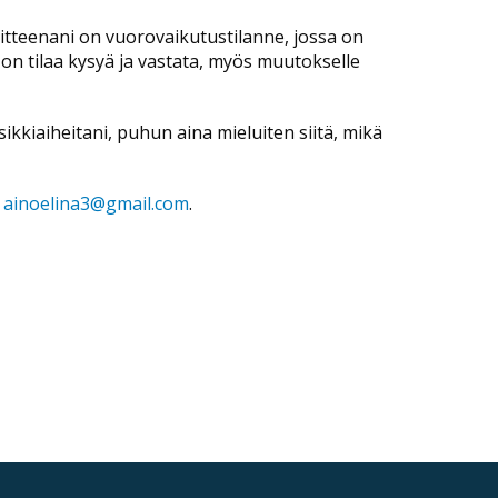
tteenani on vuorovaikutustilanne, jossa on
n on tilaa kysyä ja vastata, myös muutokselle
kkiaiheitani, puhun aina mieluiten siitä, mikä
a
ainoelina3@gmail.com
.