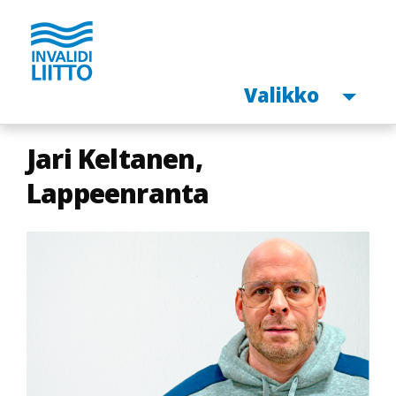
Avaa
Valikko
Hyppää
Jari Keltanen,
pääsisältöön
Lappeenranta