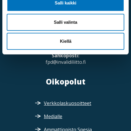
Salli kaikki
Mannerheimintie 107,
00280 Helsinki
Salli valinta
Saapumisohjeet
Puhelinvaihde:
Kiellä
09 613 191
Sähköposti:
fpd@invalidiliitto.fi
Oikopolut
Verkkolaskuosoitteet
Medialle
Ammattiopisto Spesia