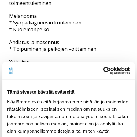
toimeentuleminen
Melanooma
* Syöpädiagnoosin kuuleminen
* Kuolemanpelko
Ahdistus ja masennus
* Toipuminen ja pelkojen voittaminen
Yrittäjyys
* Sairastamisen ja yrittäjyyden yhdistäminen
Tämä sivusto käyttää evästeitä
Käytämme evästeitä tarjoamamme sisällön ja mainosten
räätälöimiseen, sosiaalisen median ominaisuuksien
Jaa sosiaalisessa mediassa
tukemiseen ja kävijämäärämme analysoimiseen. Lisäksi
jaamme sosiaalisen median, mainosalan ja analytiikka-
alan kumppaneillemme tietoja siitä, miten käytät