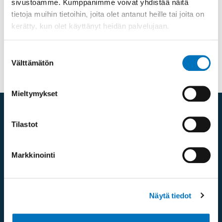
Lisätietoa
sivustoamme. Kumppanimme voivat yhdistää näitä
tietoja muihin tietoihin, joita olet antanut heille tai joita on
kerätty, kun olet käyttänyt heidän palvelujaan.
Sähköposti
jari.keltanen@icloud.com
Suostumuksen
Välttämätön
valinta
Mieltymykset
Tilastot
Yhteystiedot
Markkinointi
Näytä tiedot