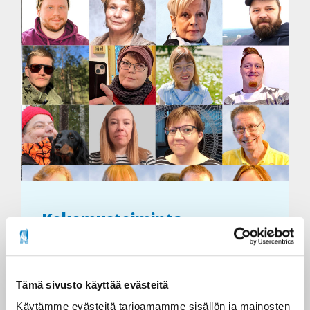
Kokemustoiminta
Kokemustoimija on tehtäväänsä koulutettu
vammainen, pitkäaikaissairas tai heidän
Tämä sivusto käyttää evästeitä
läheisensä, joka välittää kokemustietoa eri
alojen ammattilaisille ja opiskelijoille.
Käytämme evästeitä tarjoamamme sisällön ja mainosten