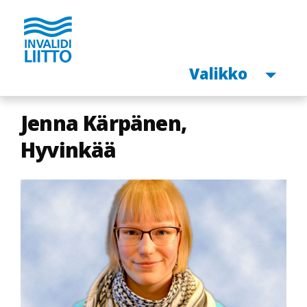
Avaa
Valikko
Hyppää
Jenna Kärpänen,
pääsisältöön
Hyvinkää