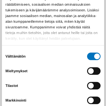
Kokemustietoa hyödynnetään opetuksen
räätälöimiseen, sosiaalisen median ominaisuuksien
lisäksi enenevässä määrin palveluiden
tukemiseen ja kävijämäärämme analysoimiseen. Lisäksi
suunnittelussa, arvioinnissa ja
jaamme sosiaalisen median, mainosalan ja analytiikka-
kehittämisessä. He voivat olla mukana
alan kumppaneillemme tietoja siitä, miten käytät
esimerkiksi työryhmissä, jossa kehitetään
sivustoamme. Kumppanimme voivat yhdistää näitä
hoitopolkuja tai arvioidaan palveluja.
tietoja muihin tietoihin, joita olet antanut heille tai joita on
kerätty, kun olet käyttänyt heidän palvelujaan.
Suostumuksen
Välttämätön
valinta
Mieltymykset
Tilastot
Markkinointi