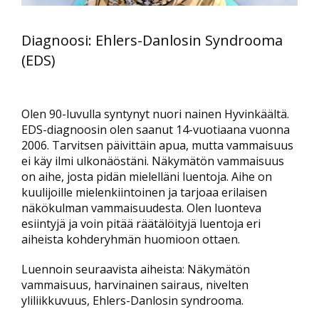
Diagnoosi: Ehlers-Danlosin Syndrooma
(EDS)
Olen 90-luvulla syntynyt nuori nainen Hyvinkäältä.
EDS-diagnoosin olen saanut 14-vuotiaana vuonna
2006. Tarvitsen päivittäin apua, mutta vammaisuus
ei käy ilmi ulkonäöstäni. Näkymätön vammaisuus
on aihe, josta pidän mielelläni luentoja. Aihe on
kuulijoille mielenkiintoinen ja tarjoaa erilaisen
näkökulman vammaisuudesta. Olen luonteva
esiintyjä ja voin pitää räätälöityjä luentoja eri
aiheista kohderyhmän huomioon ottaen.
Luennoin seuraavista aiheista: Näkymätön
vammaisuus, harvinainen sairaus, nivelten
yliliikkuvuus, Ehlers-Danlosin syndrooma.