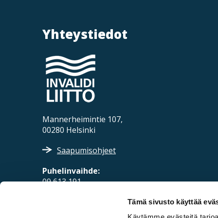
Yhteystiedot
Mannerheimintie 107,
00280 Helsinki
Saapumisohjeet
Puhelinvaihde:
09 613 191
Sähköposti:
Tämä sivusto käyttää eväs
fpd@invalidiliitto.fi
Käytämme evästeitä tarjoa