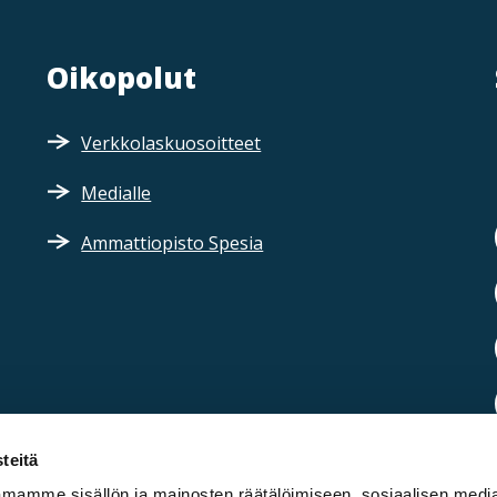
Oikopolut
Verkkolaskuosoitteet
Medialle
Ammattiopisto Spesia
teitä
mamme sisällön ja mainosten räätälöimiseen, sosiaalisen medi