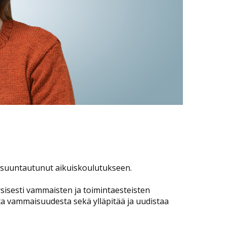
ni suuntautunut aikuiskoulutukseen.
yysisesti vammaisten ja toimintaesteisten
tta vammaisuudesta sekä ylläpitää ja uudistaa