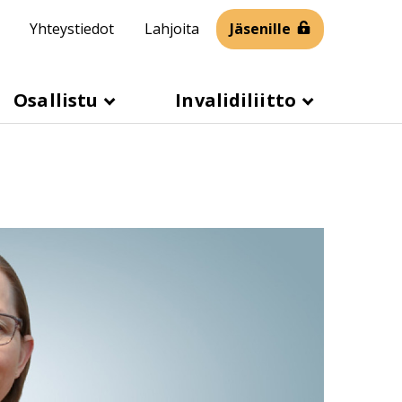
Yhteystiedot
Lahjoita
Jäsenille
Osallistu
Invalidiliitto