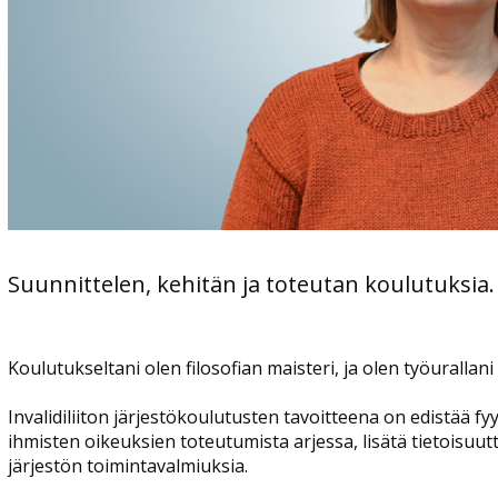
Suunnittelen, kehitän ja toteutan koulutuksia.
Koulutukseltani olen filosofian maisteri, ja olen työuralla
Invalidiliiton järjestökoulutusten tavoitteena on edistää f
ihmisten oikeuksien toteutumista arjessa, lisätä tietoisuu
järjestön toimintavalmiuksia.