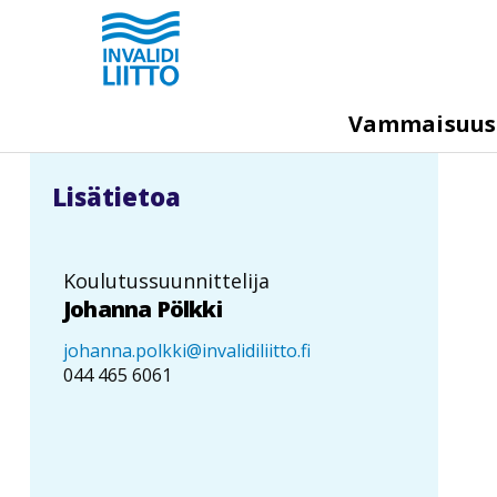
Hyppää
pääsisältöön
M
Vammaisuu
e
g
Lisätietoa
a
m
e
Koulutussuunnittelija
n
Johanna Pölkki
u
johanna.polkki@invalidiliitto.fi
044 465 6061