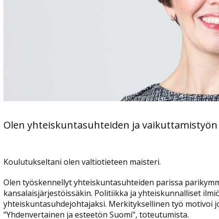
Olen yhteiskuntasuhteiden ja vaikuttamistyön
Koulutukseltani olen valtiotieteen maisteri.
Olen työskennellyt yhteiskuntasuhteiden parissa parikym
kansalaisjärjestöissäkin. Politiikka ja yhteiskunnalliset ilmiö
yhteiskuntasuhdejohtajaksi. Merkityksellinen työ motivoi jo
"Yhdenvertainen ja esteetön Suomi", toteutumista.