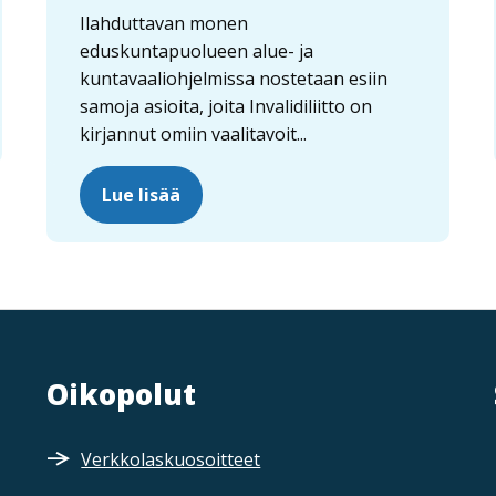
Ilahduttavan monen
eduskuntapuolueen alue- ja
kuntavaaliohjelmissa nostetaan esiin
samoja asioita, joita Invalidiliitto on
kirjannut omiin vaalitavoit...
Lue lisää
Oikopolut
Verkkolaskuosoitteet