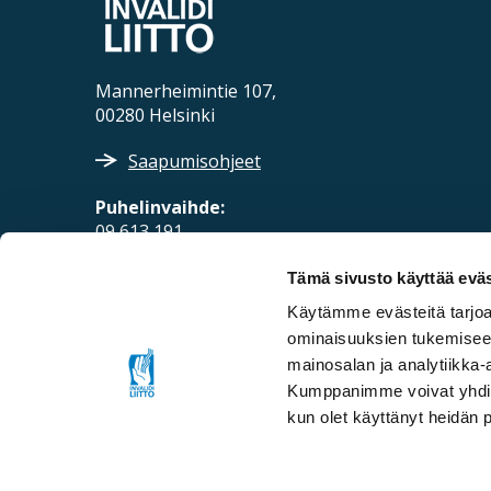
Mannerheimintie 107,
00280 Helsinki
Saapumisohjeet
Puhelinvaihde:
09 613 191
Sähköposti:
Tämä sivusto käyttää eväs
fpd@invalidiliitto.fi
Käytämme evästeitä tarjoa
ominaisuuksien tukemisee
mainosalan ja analytiikka-
Kumppanimme voivat yhdistää 
kun olet käyttänyt heidän 