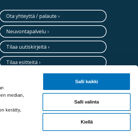
Ota yhteyttä / palaute
Neuvontapalvelu
Tilaa uutiskirjeitä
Tilaa esitteitä
Salli kaikki
an
sen median,
Salli valinta
on kerätty,
Kiellä