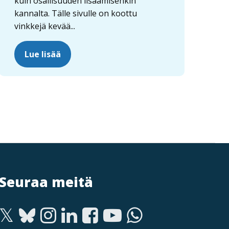
kuin osallisuuden lisäämisenkin
kannalta. Tälle sivulle on koottu
vinkkejä kevää...
Lue lisää
Seuraa meitä