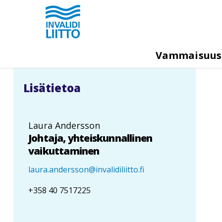
Hyppää
pääsisältöön
M
Vammaisuu
e
g
Lisätietoa
a
m
e
Laura Andersson
n
Johtaja, yhteiskunnallinen
u
vaikuttaminen
laura.andersson@invalidiliitto.fi
+358 40 7517225