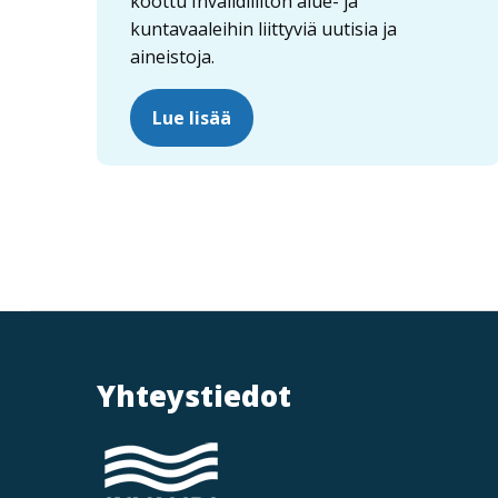
koottu Invalidiliiton alue- ja
kuntavaaleihin liittyviä uutisia ja
aineistoja.
Lue lisää
Yhteystiedot