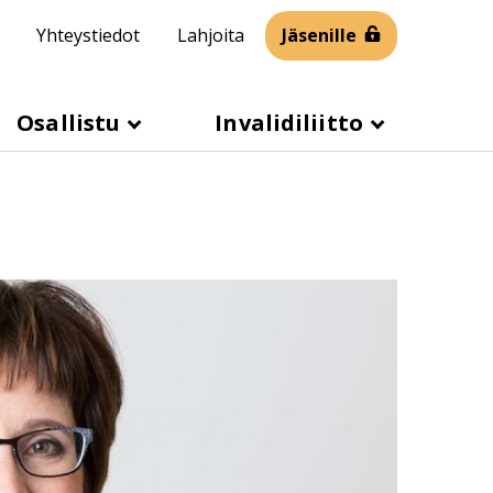
Yhteystiedot
Lahjoita
Jäsenille
Osallistu
Invalidiliitto