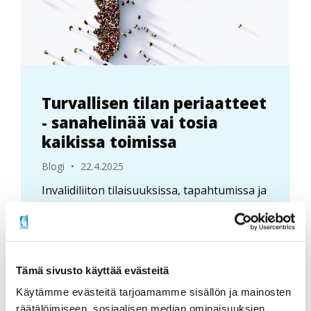
Turvallisen tilan periaatteet
- sanahelinää vai tosia
kaikissa toimissa
Blogi
•
22.4.2025
Invalidiliiton tilaisuuksissa, tapahtumissa ja
koulutuksissa on käytössä turvallisen tilan
periaatteet ja toimintatavat. Tarkoituksena
on, että kaikki...
Tämä sivusto käyttää evästeitä
Lue lisää
Käytämme evästeitä tarjoamamme sisällön ja mainosten
räätälöimiseen, sosiaalisen median ominaisuuksien