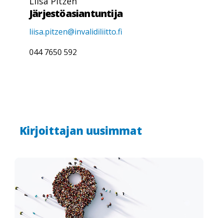
Liisa Pitzén
Järjestöasiantuntija
liisa.pitzen@invalidiliitto.fi
044 7650 592
Kirjoittajan uusimmat