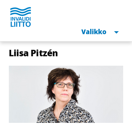
Avaa
Valikko
Hyppää
Liisa Pitzén
pääsisältöön