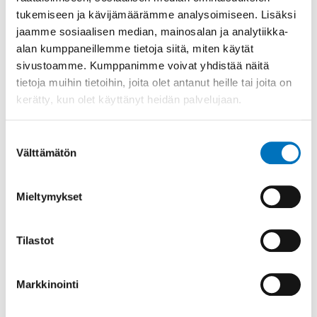
tukemiseen ja kävijämäärämme analysoimiseen. Lisäksi
jaamme sosiaalisen median, mainosalan ja analytiikka-
alan kumppaneillemme tietoja siitä, miten käytät
sivustoamme. Kumppanimme voivat yhdistää näitä
tietoja muihin tietoihin, joita olet antanut heille tai joita on
kerätty, kun olet käyttänyt heidän palvelujaan.
Suostumuksen
Välttämätön
valinta
Mieltymykset
Pyörätuolikoripallo innostaa
Kemissä
Tilastot
Blogi
•
13.11.2024
Järjestöasiantuntija Liisa Pitzén tapasi
Markkinointi
Kemin Seudun Invalidien sihteeri Timo