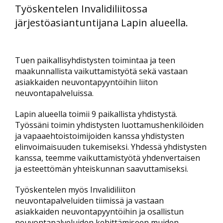
Työskentelen Invalidiliitossa
järjestöasiantuntijana Lapin alueella.
Tuen paikallisyhdistysten toimintaa ja teen
maakunnallista vaikuttamistyötä sekä vastaan
asiakkaiden neuvontapyyntöihin liiton
neuvontapalveluissa.
Lapin alueella toimii 9 paikallista yhdistystä.
Työssäni toimin yhdistysten luottamushenkilöiden
ja vapaaehtoistoimijoiden kanssa yhdistysten
elinvoimaisuuden tukemiseksi. Yhdessä yhdistysten
kanssa, teemme vaikuttamistyötä yhdenvertaisen
ja esteettömän yhteiskunnan saavuttamiseksi.
Työskentelen myös Invalidiliiton
neuvontapalveluiden tiimissä ja vastaan
asiakkaiden neuvontapyyntöihin ja osallistun
neuvontapalveluiden kehittämiseen muiden