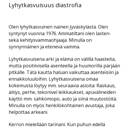
Lyhytkasvuisuus diastrofia
Olen lyhytkasvuinen nainen Jyväskylästä. Olen
syntynyt vuonna 1976. Ammatiltani olen lasten-
sekä kehitysvammaohjaaja. Minulla on
synnynnäinen ja etenevä vamma.
Lyhytkasvuisena arki ja elämä on välillä haasteita,
mutta positiivisella asenteella ja huumorilla pärjään
pitkälle. Tätä kautta haluan vaikuttaa asenteisiin ja
ennakkoluuloihin. Lyhytkasvuisena omaa
kokemusta löytyy mm. seuraavia asioita: Raskaus,
äitiys, perhe, tekonivel leikkaukset, apuvälineiden
käyttö mm. sähkömopo, auto ja siinä muutostöitä.
Minulla on myös henkilökohtainen avustaja, joka
helpottaa arkeani.
Kerron mielellään tarinani. Kun puhun edellä