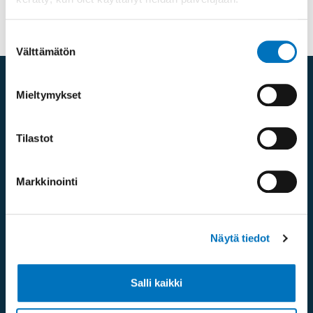
Suostumuksen
Välttämätön
valinta
Mieltymykset
Yhteystiedot
Tilastot
Markkinointi
Näytä tiedot
Mannerheimintie 107,
00280 Helsinki
Salli kaikki
Saapumisohjeet