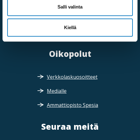
Puhelinvaihde:
Salli valinta
09 613 191
Sähköposti:
Kiellä
fpd@invalidiliitto.fi
Oikopolut
Verkkolaskuosoitteet
Medialle
Ammattiopisto Spesia
Seuraa meitä