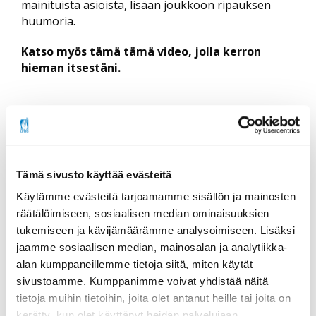
mainituista asioista, lisään joukkoon ripauksen
huumoria.
Katso myös tämä tämä video, jolla kerron
hieman itsestäni.
Tämä sivusto käyttää evästeitä
Jaa sosiaalisessa mediassa
Käytämme evästeitä tarjoamamme sisällön ja mainosten
räätälöimiseen, sosiaalisen median ominaisuuksien
tukemiseen ja kävijämäärämme analysoimiseen. Lisäksi
Lisätietoa
jaamme sosiaalisen median, mainosalan ja analytiikka-
alan kumppaneillemme tietoja siitä, miten käytät
sivustoamme. Kumppanimme voivat yhdistää näitä
Sähköposti
tietoja muihin tietoihin, joita olet antanut heille tai joita on
tuulanyberg76(at)gmail.com
kerätty, kun olet käyttänyt heidän palvelujaan.