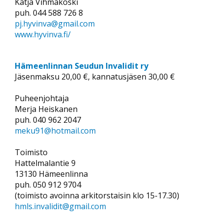
Katja Vihmakoski
puh. 044 588 726 8
pj.hyvinva@gmail.com
www.hyvinva.fi/
Hämeenlinnan Seudun Invalidit ry
Jäsenmaksu 20,00 €, kannatusjäsen 30,00 €
Puheenjohtaja
Merja Heiskanen
puh. 040 962 2047
meku91@hotmail.com
Toimisto
Hattelmalantie 9
13130 Hämeenlinna
puh. 050 912 9704
(toimisto avoinna arkitorstaisin klo 15-17.30)
hmls.invalidit@gmail.com