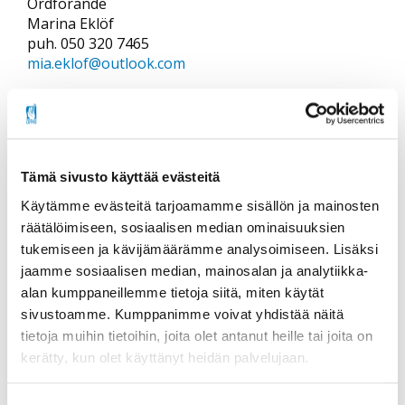
Ordförande
Marina Eklöf
puh. 050 320 7465
mia.eklof@outlook.com
Karkkilan Seudun Invalidit ry
Jäsenmaksu 15,00 €, kannatusjäsen 15,00 €
Puheenjohtaja
Tämä sivusto käyttää evästeitä
Anja Kinnunen
Käytämme evästeitä tarjoamamme sisällön ja mainosten
puh. 0400 419 627
räätälöimiseen, sosiaalisen median ominaisuuksien
anjakinnunen@luukku.com
tukemiseen ja kävijämäärämme analysoimiseen. Lisäksi
jaamme sosiaalisen median, mainosalan ja analytiikka-
alan kumppaneillemme tietoja siitä, miten käytät
Kirkkonummen Seudun Invalidit -
Kyrkslättsnejdens Invalider ry
sivustoamme. Kumppanimme voivat yhdistää näitä
Jäsenmaksu 7,00 €
tietoja muihin tietoihin, joita olet antanut heille tai joita on
kerätty, kun olet käyttänyt heidän palvelujaan.
Yhteyshenkilö
Tomi Kinnunen