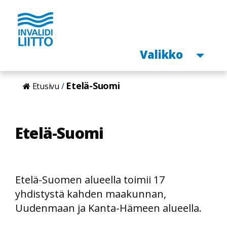
Avaa
Valikko
Hyppää
Etelä-Suomi
Etusivu
pääsisältöön
Etelä-Suomi
Etelä-Suomen alueella toimii 17
yhdistystä kahden maakunnan,
Uudenmaan ja Kanta-Hämeen alueella.