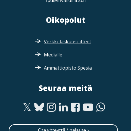
fpd@invalidiliitto.fi
Oikopolut
Verkkolaskuosoitteet
Medialle
Ammattiopisto Spesia
Seuraa meitä
Ota yhteyttä / palaute