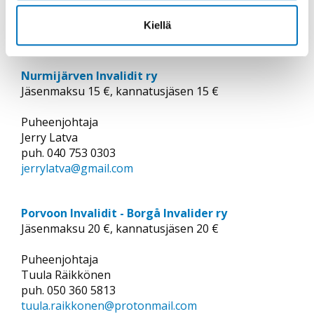
PL 106
Kiellä
07901 Loviisa
Nurmijärven Invalidit ry
Jäsenmaksu 15 €, kannatusjäsen 15 €
Puheenjohtaja
Jerry Latva
puh. 040 753 0303
jerrylatva@gmail.com
Porvoon Invalidit - Borgå Invalider ry
Jäsenmaksu 20 €, kannatusjäsen 20 €
Puheenjohtaja
Tuula Räikkönen
puh. 050 360 5813
tuula.raikkonen@protonmail.com