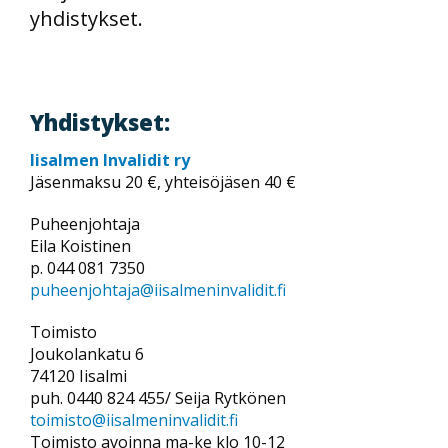
yhdistykset.
Yhdistykset:
Iisalmen Invalidit ry
Jäsenmaksu 20 €, yhteisöjäsen 40 €
Puheenjohtaja
Eila Koistinen
p. 044 081 7350
puheenjohtaja@iisalmeninvalidit.fi
Toimisto
Joukolankatu 6
74120 Iisalmi
puh. 0440 824 455/ Seija Rytkönen
toimisto@iisalmeninvalidit.fi
Toimisto avoinna ma-ke klo 10-12