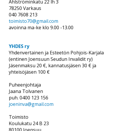
Ahlströminkatu 22 lh 3
78250 Varkaus
040 7608 213
toimisto70@gmail.com
avoinna ma-ke klo 9.00 -13.00
YHDES ry
Yhdenvertainen ja Esteetön Pohjois-Karjala
(entinen Joensuun Seudun Invalidit ry)
Jäsenmaksu 20 €, kannatusjäsen 30 € ja
yhteisöjäsen 100 €
Puheenjohtaja
Jaana Tolvanen
puh. 0400 123 156
joeninva@gmail.com
Toimisto
Koulukatu 24 B 23
80100 Joensuu