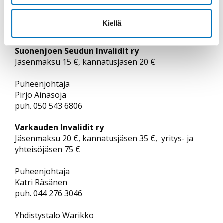
puh. 044 057 9701
kari.ronkko1@gmail.com
Kiellä
Suonenjoen Seudun Invalidit ry
Jäsenmaksu 15 €, kannatusjäsen 20 €
Puheenjohtaja
Pirjo Ainasoja
puh. 050 543 6806
Varkauden Invalidit ry
Jäsenmaksu 20 €, kannatusjäsen 35 €, yritys- ja
yhteisöjäsen 75 €
Puheenjohtaja
Katri Räsänen
puh. 044 276 3046
Yhdistystalo Warikko