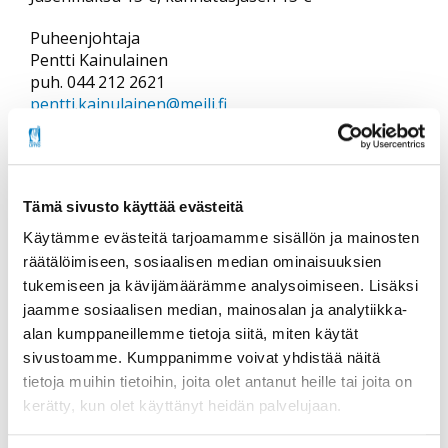
Puheenjohtaja
Pentti Kainulainen
puh. 044 212 2621
pentti.kainulainen@meili.fi
Yhteyshenkilö
Tuula Kainulainen
puh. 044 992 5066
Tämä sivusto käyttää evästeitä
tktuulakainulainen@gmail.com
Käytämme evästeitä tarjoamamme sisällön ja mainosten
räätälöimiseen, sosiaalisen median ominaisuuksien
Savonlinnan Seudun Invalidit ry
tukemiseen ja kävijämäärämme analysoimiseen. Lisäksi
Jäsenmaksu 19 €, kannatusjäsen 19 €
jaamme sosiaalisen median, mainosalan ja analytiikka-
alan kumppaneillemme tietoja siitä, miten käytät
Puheenjohtaja
sivustoamme. Kumppanimme voivat yhdistää näitä
Pirjo Honkanen
tietoja muihin tietoihin, joita olet antanut heille tai joita on
puh. 040 077 1694
kerätty, kun olet käyttänyt heidän palvelujaan.
pirjohonkanen@windowslive.com