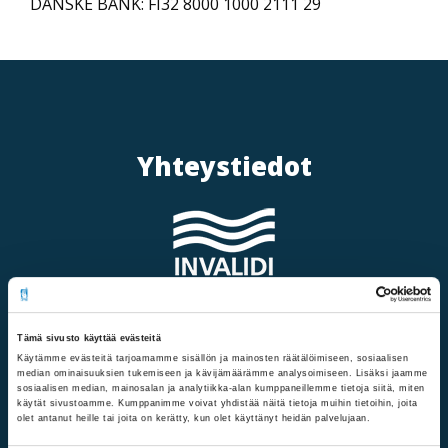
DANSKE BANK: FI32 8000 1000 2111 29
Yhteystiedot
Mannerheimintie 107,
Tämä sivusto käyttää evästeitä
00280 Helsinki
Käytämme evästeitä tarjoamamme sisällön ja mainosten räätälöimiseen, sosiaalisen
median ominaisuuksien tukemiseen ja kävijämäärämme analysoimiseen. Lisäksi jaamme
sosiaalisen median, mainosalan ja analytiikka-alan kumppaneillemme tietoja siitä, miten
Saapumisohjeet
käytät sivustoamme. Kumppanimme voivat yhdistää näitä tietoja muihin tietoihin, joita
olet antanut heille tai joita on kerätty, kun olet käyttänyt heidän palvelujaan.
Puhelinvaihde: