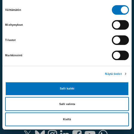
09 613 191
Suostumuksen
Välttämätön
valinta
Sähköposti:
fpd@invalidiliitto.fi
Mieltymykset
Tilastot
Oikopolut
Markkinointi
Verkkolaskuosoitteet
Näytä tiedot
Medialle
Salli kaikki
Ammattiopisto Spesia
Salli valinta
Seuraa meitä
Kiellä