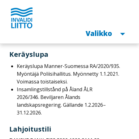
Avaa
Valikko
Hyppää
Keräyslupa
pääsisältöön
Keräyslupa Manner-Suomessa RA/2020/935.
Myöntäjä Poliisihallitus. Myönnetty 1.1.2021.
Voimassa toistaiseksi.
Insamlingstillstånd på Åland ÅLR
2026/346. Beviljaren Ålands
landskapsregering.
Gällande 1.2.2026
–
31.12.2026.
Lahjoitustili