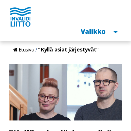
Avaa
Valikko
Hyppää
"Kyllä asiat järjestyvät"
Etusivu
pääsisältöön