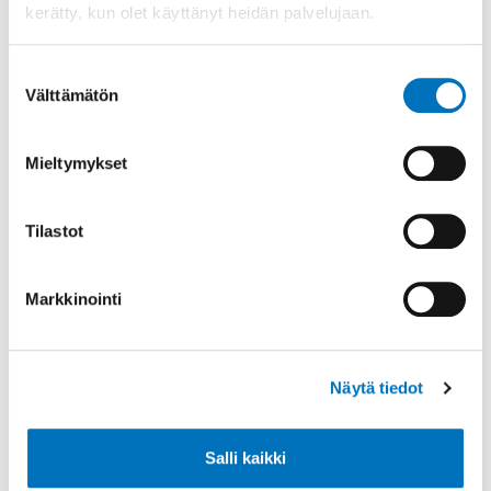
kerätty, kun olet käyttänyt heidän palvelujaan.
Invalidiliitto edistää ja kehittää fyysisesti
vammaisten ja toimintaesteisten
henkilöiden mahdollisuuksia osallistua,
Suostumuksen
Välttämätön
liikkua ja elää täysipainoista e...
valinta
Lue lisää
Mieltymykset
Tilastot
Markkinointi
Näytä tiedot
Salli kaikki