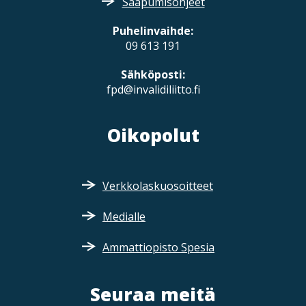
Saapumisohjeet
Puhelinvaihde:
09 613 191
Sähköposti:
fpd@invalidiliitto.fi
Oikopolut
Verkkolaskuosoitteet
Medialle
Ammattiopisto Spesia
Seuraa meitä