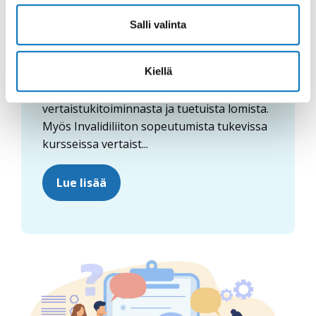
Salli valinta
Vertaistuki
Kiellä
Invalidiliiton vertaistukitoiminta koostuu
vertaistukitoiminnasta ja tuetuista lomista.
Myös Invalidiliiton sopeutumista tukevissa
kursseissa vertaist...
Lue lisää