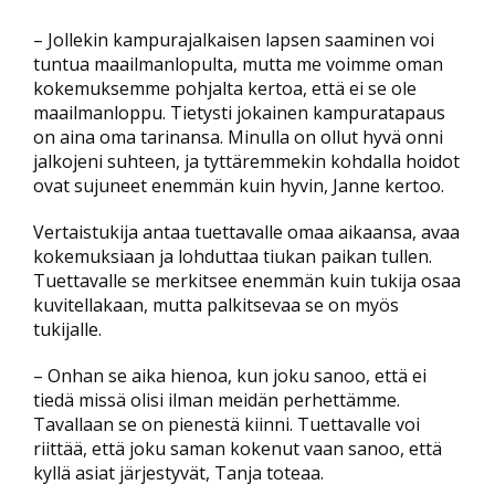
– Jollekin kampurajalkaisen lapsen saaminen voi
tuntua maailmanlopulta, mutta me voimme oman
kokemuksemme pohjalta kertoa, että ei se ole
maailmanloppu. Tietysti jokainen kampuratapaus
on aina oma tarinansa. Minulla on ollut hyvä onni
jalkojeni suhteen, ja tyttäremmekin kohdalla hoidot
ovat sujuneet enemmän kuin hyvin, Janne kertoo.
Vertaistukija antaa tuettavalle omaa aikaansa, avaa
kokemuksiaan ja lohduttaa tiukan paikan tullen.
Tuettavalle se merkitsee enemmän kuin tukija osaa
kuvitellakaan, mutta palkitsevaa se on myös
tukijalle.
– Onhan se aika hienoa, kun joku sanoo, että ei
tiedä missä olisi ilman meidän perhettämme.
Tavallaan se on pienestä kiinni. Tuettavalle voi
riittää, että joku saman kokenut vaan sanoo, että
kyllä asiat järjestyvät, Tanja toteaa.