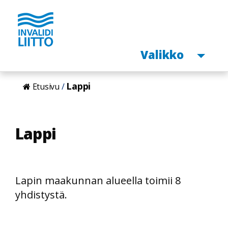
Avaa
Valikko
Hyppää
Lappi
Etusivu
pääsisältöön
Lappi
Lapin maakunnan alueella toimii 8
yhdistystä.