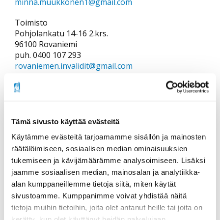
minna.muukkonen1@gmail.com
Toimisto
Pohjolankatu 14-16 2.krs.
96100 Rovaniemi
puh. 0400 107 293
rovaniemen.invalidit@gmail.com
toimisto avoinna ma klo 11 - 14
Sodankylän Invalidiyhdistys ry
Jäsenmaksu 15 €, kannatusjäsen 15 €
Tämä sivusto käyttää evästeitä
Käytämme evästeitä tarjoamamme sisällön ja mainosten
Yhteyshenkilö
räätälöimiseen, sosiaalisen median ominaisuuksien
Tarja Lintula
tukemiseen ja kävijämäärämme analysoimiseen. Lisäksi
puh. 040 579 9910
tarja.lintula46@gmail.com
jaamme sosiaalisen median, mainosalan ja analytiikka-
alan kumppaneillemme tietoja siitä, miten käytät
sivustoamme. Kumppanimme voivat yhdistää näitä
Tornion Invalidit ry
tietoja muihin tietoihin, joita olet antanut heille tai joita on
Jäsenmaksu 20 €, kannatusjäsen 20 €
kerätty, kun olet käyttänyt heidän palvelujaan.