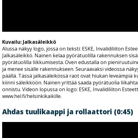
Kuvailu: Jalkasäleikkö
Alussa näkyy logo, jossa on teksti: ESKE, Invalidiliiton Est
Jalkasäleikkö. Nainen kelaa pyörätuolilla rakennuksen si
pyörätuolilla liikkumisesta. Oven edustalla on pieniruutuin
ja menee sisälle rakennukseen. Seuraavaksi videossa näkyy
päällä. Tässä jalkasäleikössä raot ovat hiukan leveämpiä ku
kiinni säleikköön. Nainen yrittää saada pyörätuolia liikah
onnistu. Videon lopussa on logo: ESKE, Invalidiliiton Estee
www.hel.fi/helsinkikaikille.
Ahdas tuulikaappi ja rollaattori (0:45)