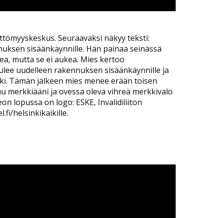
eettömyyskeskus. Seuraavaksi näkyy teksti:
nuksen sisäänkäynnille. Hän painaa seinässä
ea, mutta se ei aukea. Mies kertoo
ulee uudelleen rakennuksen sisäänkäynnille ja
uki. Tämän jälkeen mies menee erään toisen
u merkkiääni ja ovessa oleva vihreä merkkivalo
on lopussa on logo: ESKE, Invalidiliiton
.fi/helsinkikaikille.