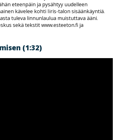
ähän eteenpäin ja pysähtyy uudelleen
inen kävelee kohti Iiris-talon sisäänkäyntiä.
asta tuleva linnunlaulua muistuttava ääni.
skus sekä tekstit www.esteeton.fi ja
misen (1:32)