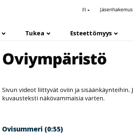
suomi,
Vaihda kieli
Jäsenhakemus
FI
H
e
a
s
Tukea
Esteettömyys
d
e
Oviympäristö
r
l
i
n
k
Sivun videot liittyvät oviin ja sisäänkäynteihin
s
kuvausteksti näkövammaisia varten.
Ovisummeri (0:55)