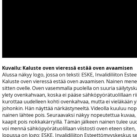
Kuvailu: Kaluste oven vieressä estää oven avaamisen
Alussa näkyy logo, jossa on teksti: ESKE, Invalidiliiton Est
Kaluste oven vieressä estää oven avaamisen. Nainen menee
sitten ovelle. Oven vasemmalla puolella on suuria säilytysk
ylety ovenkahvaan, koska ei pääse sähköpyörätuolillaan rii
kurottaa uudelleen kohti ovenkahvaa, mutta ei vieläkään y
johonkin. Hän näyttää närkästyneeltä. Videolla kuuluu no
nainen lähtee pois. Seuraavaksi näkyy nopeutettua kuvaa, jo
kaapit pois nokkakärryillä. Tämän jälkeen nainen tulee uude
voi mennä sähköpyörätuolillaan viistosti oven eteen siten,
lopussa on logo: ESKE, Invalidiliiton Esteettömyyskeskus se