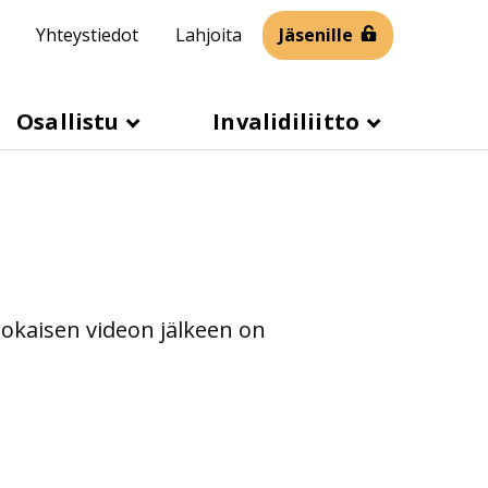
Yhteystiedot
Lahjoita
Jäsenille
Osallistu
Invalidiliitto
. Jokaisen videon jälkeen on