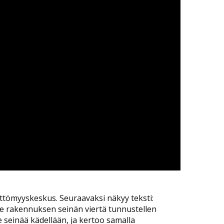
eettömyyskeskus. Seuraavaksi näkyy teksti:
 rakennuksen seinän viertä tunnustellen
e seinää kädellään, ja kertoo samalla