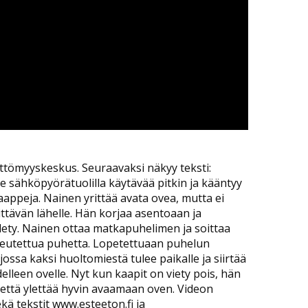
eettömyyskeskus. Seuraavaksi näkyy teksti:
 sähköpyörätuolilla käytävää pitkin ja kääntyy
aappeja. Nainen yrittää avata ovea, mutta ei
ttävän lähelle. Hän korjaa asentoaan ja
lety. Nainen ottaa matkapuhelimen ja soittaa
peutettua puhetta. Lopetettuaan puhelun
ssa kaksi huoltomiestä tulee paikalle ja siirtää
lleen ovelle. Nyt kun kaapit on viety pois, hän
 että ylettää hyvin avaamaan oven. Videon
kä tekstit www.esteeton.fi ja