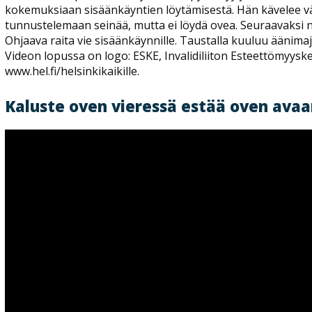
kokemuksiaan sisäänkäyntien löytämisestä. Hän kävelee v
tunnustelemaan seinää, mutta ei löydä ovea. Seuraavaksi na
Ohjaava raita vie sisäänkäynnille. Taustalla kuuluu äänimaj
Videon lopussa on logo: ESKE, Invalidiliiton Esteettömyyske
www.hel.fi/helsinkikaikille.
Kaluste oven vieressä estää oven avaa