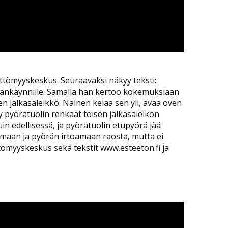
eettömyyskeskus. Seuraavaksi näkyy teksti:
säänkäynnille. Samalla hän kertoo kokemuksiaan
en jalkasäleikkö. Nainen kelaa sen yli, avaa oven
 pyörätuolin renkaat toisen jalkasäleikön
in edellisessä, ja pyörätuolin etupyörä jää
tamaan ja pyörän irtoamaan raosta, mutta ei
ttömyyskeskus sekä tekstit www.esteeton.fi ja