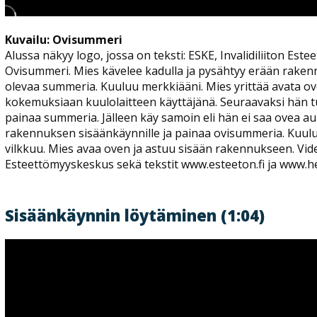
Kuvailu: Ovisummeri
Alussa näkyy logo, jossa on teksti: ESKE, Invalidiliiton Est
Ovisummeri. Mies kävelee kadulla ja pysähtyy erään raken
olevaa summeria. Kuuluu merkkiääni. Mies yrittää avata ov
kokemuksiaan kuulolaitteen käyttäjänä. Seuraavaksi hän t
painaa summeria. Jälleen käy samoin eli hän ei saa ovea a
rakennuksen sisäänkäynnille ja painaa ovisummeria. Kuulu
vilkkuu. Mies avaa oven ja astuu sisään rakennukseen. Vide
Esteettömyyskeskus sekä tekstit www.esteeton.fi ja www.hel
Sisäänkäynnin löytäminen (1:04)