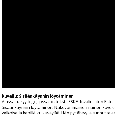
Kuvailu: Sisäänkäynnin löytäminen
Alussa näkyy logo, jossa on teksti: ESKE, Invalidiliiton Est
Sisäänkäynnin löytäminen. Näkövammainen nainen kävelee
valkoisella kepillä kulkuväylää. Hän pysähtyy ja tunnustele