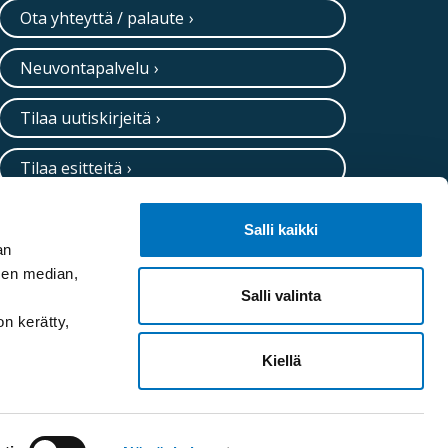
Ota yhteyttä / palaute
Neuvontapalvelu
Tilaa uutiskirjeitä
Tilaa esitteitä
Salli kaikki
an
sen median,
Salli valinta
on kerätty,
Kiellä