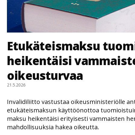
Etukäteismaksu tuomi
heikentäisi vammaist
oikeusturvaa
21.5.2026
Invalidiliitto vastustaa oikeusministeriölle
etukäteismaksun käyttöönottoa tuomioistui
maksu heikentäisi erityisesti vammaisten he
mahdollisuuksia hakea oikeutta.