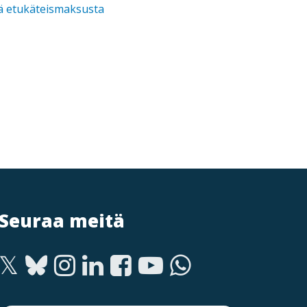
stä etukäteismaksusta
Seuraa meitä