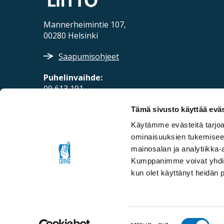
Mannerheimintie 107,
00280 Helsinki
Saapumisohjeet
Puhelinvaihde:
09 613 191
Sähköposti:
Tämä sivusto käyttää eväs
fpd@invalidiliitto.fi
Käytämme evästeitä tarjoa
ominaisuuksien tukemisee
mainosalan ja analytiikka-
Kumppanimme voivat yhdistää 
kun olet käyttänyt heidän 
Suostumuksen