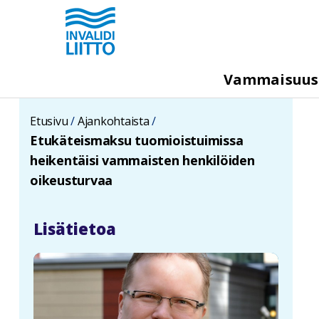
Hyppää
pääsisältöön
M
Vammaisuu
e
g
Etusivu
Ajankohtaista
a
Etukäteismaksu tuomioistuimissa
m
heikentäisi vammaisten henkilöiden
e
oikeusturvaa
n
u
Lisätietoa