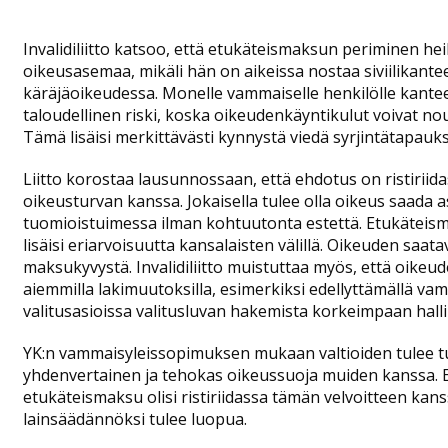
Invalidiliitto katsoo, että etukäteismaksun periminen h
oikeusasemaa, mikäli hän on aikeissa nostaa siviilikante
käräjäoikeudessa. Monelle vammaiselle henkilölle kant
taloudellinen riski, koska oikeudenkäyntikulut voivat n
Tämä lisäisi merkittävästi kynnystä viedä syrjintätapauk
Liitto korostaa lausunnossaan, että ehdotus on ristirii
oikeusturvan kanssa. Jokaisella tulee olla oikeus saada a
tuomioistuimessa ilman kohtuutonta estettä. Etukäteisma
lisäisi eriarvoisuutta kansalaisten välillä. Oikeuden saata
maksukyvystä. Invalidiliitto muistuttaa myös, että oikeud
aiemmilla lakimuutoksilla, esimerkiksi edellyttämällä va
valitusasioissa valitusluvan hakemista korkeimpaan hall
YK:n vammaisyleissopimuksen mukaan valtioiden tulee tu
yhdenvertainen ja tehokas oikeussuoja muiden kanssa. 
etukäteismaksu olisi ristiriidassa tämän velvoitteen kans
lainsäädännöksi tulee luopua.