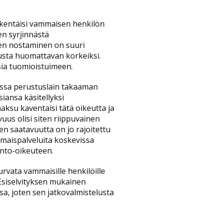
eikentäisi vammaisen henkilön
en syrjinnästä
een nostaminen on suuri
ousta huomattavan korkeiksi.
sia tuomioistuimeen.
dassa perustuslain takaaman
siansa käsitellyksi
ksu kaventaisi tätä oikeutta ja
vuus olisi siten riippuvainen
en saatavuutta on jo rajoitettu
mmaispalveluita koskevissa
into-oikeuteen.
rvata vammaisille henkilöille
Esiselvityksen mukainen
sa, joten sen jatkovalmistelusta