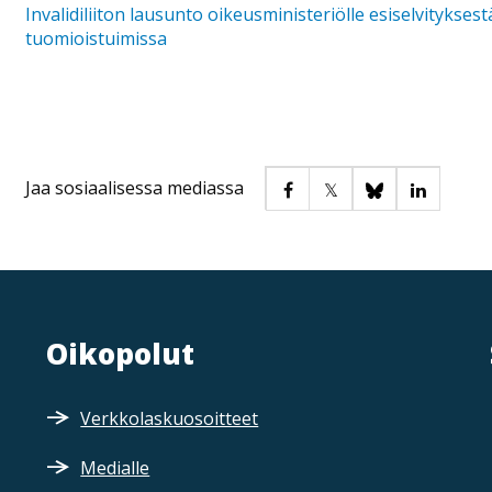
Invalidiliiton lausunto oikeusministeriölle esiselvitykse
tuomioistuimissa
Jaa sosiaalisessa mediassa
Oikopolut
Verkkolaskuosoitteet
Medialle