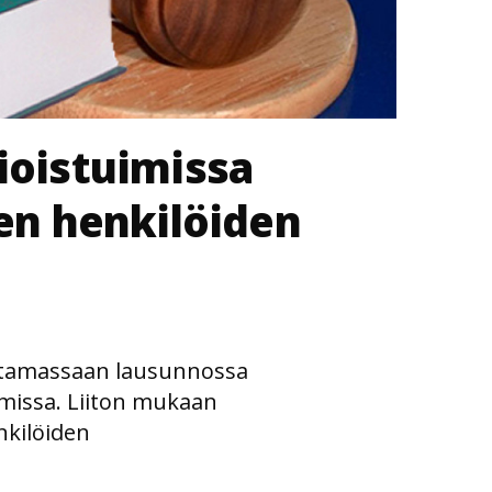
oistuimissa
en henkilöiden
 antamassaan lausunnossa
missa. Liiton mukaan
nkilöiden